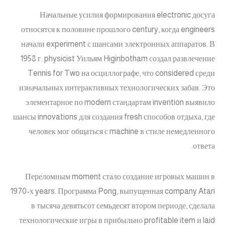
Начальные усилия формирования electronic досуга
относятся к половине прошлого century, когда engineers
начали experiment с шансами электронных аппаратов. В
1958 г. physicist Уильям Higinbotham создал развлечение
Tennis for Two на осциллографе, что considered среди
изначальных интерактивных технологических забав. Это
элементарное по modern стандартам invention выявило
шансы innovations для создания fresh способов отдыха, где
человек мог общаться с machine в стиле немедленного
ответа.
Переломным moment стало создание игровых машин в
1970-х years. Программа Pong, выпущенная company Atari
в тысяча девятьсот семьдесят втором периоде, сделала
технологические игры в прибыльно profitable item и laid