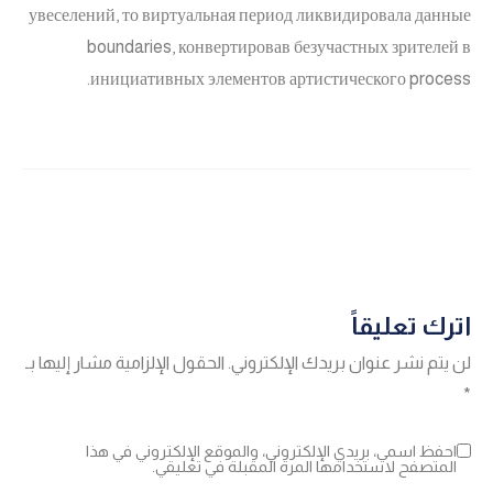
увеселений, то виртуальная период ликвидировала данные
boundaries, конвертировав безучастных зрителей в
инициативных элементов артистического process.
اترك تعليقاً
لن يتم نشر عنوان بريدك الإلكتروني.
الحقول الإلزامية مشار إليها بـ
*
احفظ اسمي، بريدي الإلكتروني، والموقع الإلكتروني في هذا
المتصفح لاستخدامها المرة المقبلة في تعليقي.