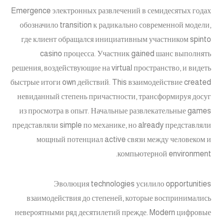
Emergence электронных развлечений в семидесятых годах
обозначило transition к радикально современной модели,
где клиент обращался инициативным участником spinto
casino процесса. Участник gained шанс выполнять
решения, воздействующие на virtual пространство, и видеть
быстрые итоги own действий. This взаимодействие created
невиданный степень причастности, трансформируя досуг
из просмотра в опыт. Начальные развлекательные games
представляли simple по механике, но already представляли
мощный потенциал active связи между человеком и
компьютерной environment.
Эволюция technologies усилило opportunities
взаимодействия до степеней, которые воспринимались
невероятными ряд десятилетий прежде. Modern цифровые