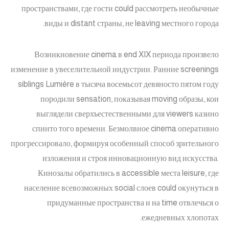
пространствами, где гости could рассмотреть необычные
виды и distant страны, не leaving местного города.
Возникновение cinema в end XIX периода произвело
изменение в увеселительной индустрии. Ранние screenings
siblings Lumière в тысяча восемьсот девяносто пятом году
породили sensation, показывая moving образы, кои
выглядели сверхъестественными для viewers казино
спинто того времени. Безмолвное cinema оперативно
прогрессировало, формируя особенный способ зрительного
изложения и строя инновационную вид искусства.
Кинозалы обратились в accessible места leisure, где
население всевозможных social слоев could окунуться в
придуманные пространства и на time отвлечься о
ежедневных хлопотах.