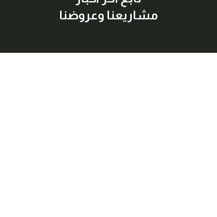
مشاريعنا وعروضنا
إشترك معنا
اكتشف أفضل العقارات المتاحة للبيع والإيجار بسهولة وراحة، مع
معلومات شاملة وصور عالية الجودة لكل عقار