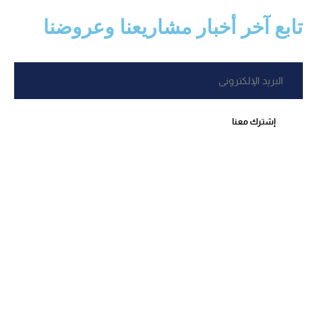
تابع آخر أخبار مشاريعنا وعروضنا
إشترك معنا
اكتشف أفضل العقارات المتاحة للبيع والإيجار بسهولة وراحة، مع
معلومات شاملة وصور عالية الجودة لكل عقار
روابط سريعة
الرئيسية