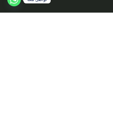
إشترك معنا
اكتشف أفضل العقارات المتاحة للبيع والإيجار بسهولة وراحة، مع
معلومات شاملة وصور عالية الجودة لكل عقار
روابط سريعة