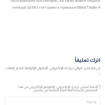
сайта компании ИнстаФорекс, вы также можете открыть
учебный ДЕМО-счет прямо в терминале MetaTrader 4.
اترك تعليقاً
لن يتم نشر عنوان بريدك الإلكتروني.
الحقول الإلزامية مشار إليها بـ
*
احفظ اسمي، بريدي الإلكتروني، والموقع الإلكتروني في هذا
المتصفح لاستخدامها المرة المقبلة في تعليقي.