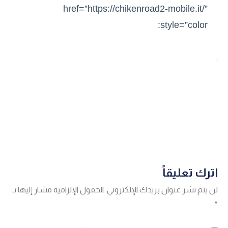
href=”https://chikenroad2-mobile.it/”
style=”color:
;
اترك تعليقاً
لن يتم نشر عنوان بريدك الإلكتروني.
الحقول الإلزامية مشار إليها بـ
*