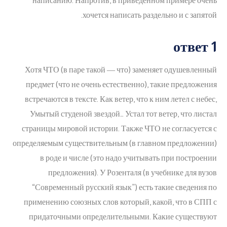
написанию. Напротив, в приведенном примере очень
хочется написать раздельно и с запятой.
ответ 1
Хотя ЧТО (в паре такой ― что) заменяет одушевленный
предмет (что не очень естественно), такие предложения
встречаются в тексте. Как ветер, что к ним летел с небес,
Умытый студеной звездой… Устал тот ветер, что листал
страницы мировой истории. Также ЧТО не согласуется с
определяемым существительным (в главном предложении)
в роде и числе (это надо учитывать при построении
предложения). У Розенталя (в учебнике для вузов
“Современный русский язык”) есть такие сведения по
применению союзных слов который, какой, что в СПП с
придаточными определительными. Какие существуют