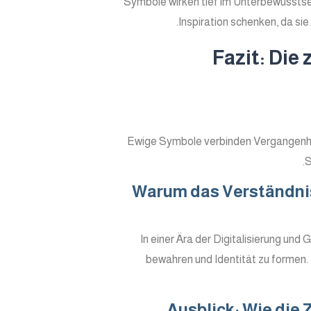
Symbole wirken tief im Unterbewusstse
Inspiration schenken, da si
Fazit: Die
Ewige Symbole verbinden Vergangenhei
S
Warum das Verständnis
In einer Ära der Digitalisierung und
bewahren und Identität zu formen.
Ausblick: Wie die