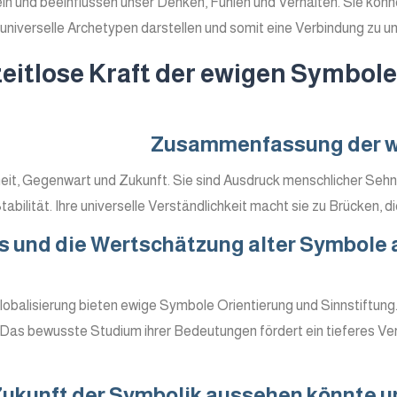
in und beeinflussen unser Denken, Fühlen und Verhalten. Sie kön
e universelle Archetypen darstellen und somit eine Verbindung zu u
 zeitlose Kraft der ewigen Symbole
Zusammenfassung der wi
t, Gegenwart und Zukunft. Sie sind Ausdruck menschlicher Sehns
tabilität. Ihre universelle Verständlichkeit macht sie zu Brücken,
 und die Wertschätzung alter Symbole 
 Globalisierung bieten ewige Symbole Orientierung und Sinnstiftung.
 Das bewusste Studium ihrer Bedeutungen fördert ein tieferes Ver
 Zukunft der Symbolik aussehen könnte 