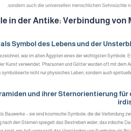
sondern auch die universellen menschlichen Sehnsüchte na
le in der Antike: Verbindung von 
als Symbol des Lebens und der Unsterbl
ezeichnet, war im alten Ägypten eines der wichtigsten Symbole. Es
in der Kunst verwendet. Pharaonen und Götter wurden oft mit dem A
 symbolisierte nicht nur physisches Leben, sondern auch spirituel
amiden und ihrer Sternorientierung für
irdi
ls Bauwerke – sie sind kosmische Symbole, die die Verbindung z
ng nach den Sternen spiegelt das Bestreben wider, das irdische Da
ng zeigt, wie tief verwurzelt das Verständnis von Symbolen als B