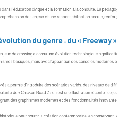
 dans l’éducation civique et la formation à la conduite. La pédago
ompréhension des enjeux et une responsabilisation accrue, renforçant
es jeux de crossing a connu une évolution technologique significativ
ismes basiques, mais avec l’apparition des consoles modernes et 
orés a permis d’introduire des scénarios variés, des niveaux de diffi
arité de « Chicken Road 2 » en est une illustration récente : ce je
égrant des graphismes modernes et des fonctionnalités innovantes, r
istorique peut nourrir la création contemporaine, en conservant l