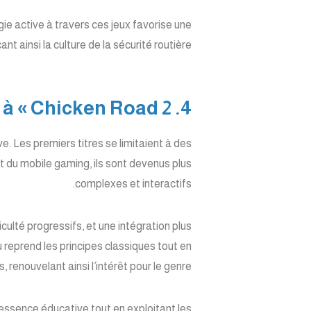
gie active à travers ces jeux favorise une
 ainsi la culture de la sécurité routière.
4. La continuité et l’évolution du genre : du « Freeway » à « Chicken Road 2 »
e. Les premiers titres se limitaient à des
du mobile gaming, ils sont devenus plus
complexes et interactifs.
culté progressifs, et une intégration plus
u reprend les principes classiques tout en
enouvelant ainsi l’intérêt pour le genre.
’essence éducative tout en exploitant les