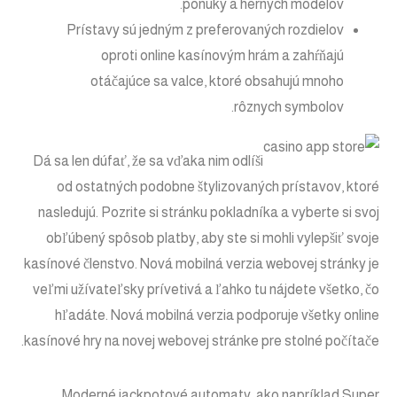
ponuky a herných modelov.
Prístavy sú jedným z preferovaných rozdielov
oproti online kasínovým hrám a zahŕňajú
otáčajúce sa valce, ktoré obsahujú mnoho
rôznych symbolov.
Dá sa len dúfať, že sa vďaka nim odlíši
od ostatných podobne štylizovaných prístavov, ktoré
nasledujú. Pozrite si stránku pokladníka a vyberte si svoj
obľúbený spôsob platby, aby ste si mohli vylepšiť svoje
kasínové členstvo. Nová mobilná verzia webovej stránky je
veľmi užívateľsky prívetivá a ľahko tu nájdete všetko, čo
hľadáte. Nová mobilná verzia podporuje všetky online
kasínové hry na novej webovej stránke pre stolné počítače.
Moderné jackpotové automaty, ako napríklad Super