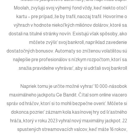
Moolah, zvyšujú svoj výherný fond vždy, keď niekto otočí
kartu – pre prípad, že by trafil, naozaj trafil. Hovoríme o
výhrach v hodnote niekoľkých miliónov dolárov, ktoré sa
dostali na titulné stránky novín. Existujú však spôsoby, ako
môžete zvýšiť svoj bankroll, napríklad zavedenie
dostatočných bonusov. Automaty so zníženou volatilitou sú
najlepšie pre profesionálov s nízkym rozpočtom, ktorí sa
snažia pravidelne vyhrávať, aby si udržali svoj bankroll.
Napriek tomu je určite možné vyhrať 10 000-násobok
maximálneho jackpotu Ce Bandit. Čítal som online viacero
správ od hráčov, ktorí si to mohli bezpečne overiť. Môžete si
dokonca pozrieť záznam kola kasínovej hry od šťastného
hráča, ktorý v roku 2023 vyhral nový maximálny jackpot. 22
spustených streamovacích valcov, keď máte 16 rokov,