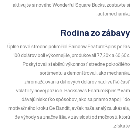
aktivujte si nového Wonderful Square Bucks, zostavte si
automechanika.
Rodina zo zábavy
Úplne nové stredne pokročilé Rainbow FeatureSpins počas
100 dolárov boli výkonnejšie, produkovali 77,20x a 60,60x.
Poskytovali stabilnú výkonnosť stredne pokročilého
sortimentu a demonštrovali, ako mechanika
zhromažďovania dúhových dolárov riadi veľkú časť
volatility novej pozície. Hacksaw's FeatureSpins™ vám
dávajú niekoľko spôsobov, ako sa priamo zapojiť do
motivačného kroku Ce Bandit, avšak naša analýza ukázala,
že výhody sa značne líšia v závislosti od možnosti, ktorú
získate.