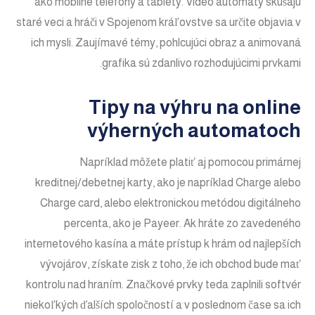
ako mobilné telefóny a tablety. Video automaty skúšajú
staré veci a hráči v Spojenom kráľovstve sa určite objavia v
ich mysli. Zaujímavé témy, pohlcujúci obraz a animovaná
grafika sú zdanlivo rozhodujúcimi prvkami.
Tipy na výhru na online
výherných automatoch
Napríklad môžete platiť aj pomocou primárnej
kreditnej/debetnej karty, ako je napríklad Charge alebo
Charge card, alebo elektronickou metódou digitálneho
percenta, ako je Payeer. Ak hráte zo zavedeného
internetového kasína a máte prístup k hrám od najlepších
vývojárov, získate zisk z toho, že ich obchod bude mať
kontrolu nad hraním. Značkové prvky teda zaplnili softvér
niekoľkých ďalších spoločností a v poslednom čase sa ich