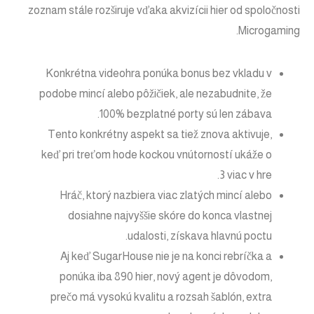
zoznam stále rozširuje vďaka akvizícii hier od spoločnosti
Microgaming.
Konkrétna videohra ponúka bonus bez vkladu v
podobe mincí alebo pôžičiek, ale nezabudnite, že
100% bezplatné porty sú len zábava.
Tento konkrétny aspekt sa tiež znova aktivuje,
keď pri treťom hode kockou vnútorností ukáže o
3 viac v hre.
Hráč, ktorý nazbiera viac zlatých mincí alebo
dosiahne najvyššie skóre do konca vlastnej
udalosti, získava hlavnú poctu.
Aj keď SugarHouse nie je na konci rebríčka a
ponúka iba 890 hier, nový agent je dôvodom,
prečo má vysokú kvalitu a rozsah šablón, extra