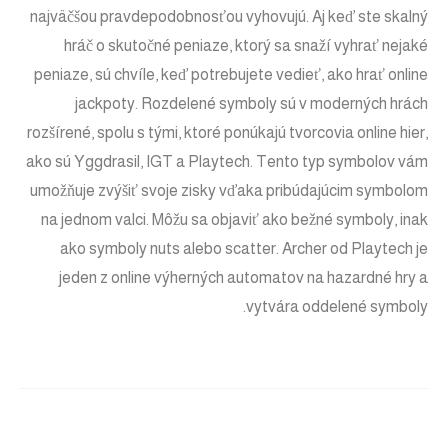
najväčšou pravdepodobnosťou vyhovujú. Aj keď ste skalný
hráč o skutočné peniaze, ktorý sa snaží vyhrať nejaké
peniaze, sú chvíle, keď potrebujete vedieť, ako hrať online
jackpoty. Rozdelené symboly sú v moderných hrách
rozšírené, spolu s tými, ktoré ponúkajú tvorcovia online hier,
ako sú Yggdrasil, IGT a Playtech. Tento typ symbolov vám
umožňuje zvýšiť svoje zisky vďaka pribúdajúcim symbolom
na jednom valci. Môžu sa objaviť ako bežné symboly, inak
ako symboly nuts alebo scatter. Archer od Playtech je
jeden z online výherných automatov na hazardné hry a
vytvára oddelené symboly.