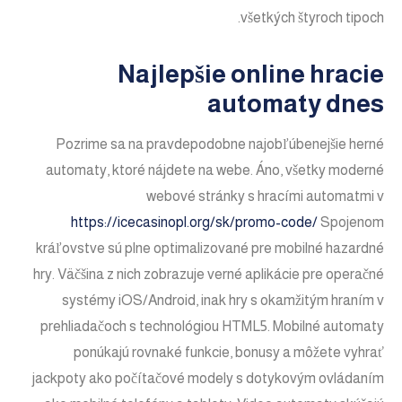
všetkých štyroch tipoch.
Najlepšie online hracie
automaty dnes
Pozrime sa na pravdepodobne najobľúbenejšie herné
automaty, ktoré nájdete na webe. Áno, všetky moderné
webové stránky s hracími automatmi v
https://icecasinopl.org/sk/promo-code/
Spojenom
kráľovstve sú plne optimalizované pre mobilné hazardné
hry. Väčšina z nich zobrazuje verné aplikácie pre operačné
systémy iOS/Android, inak hry s okamžitým hraním v
prehliadačoch s technológiou HTML5. Mobilné automaty
ponúkajú rovnaké funkcie, bonusy a môžete vyhrať
jackpoty ako počítačové modely s dotykovým ovládaním