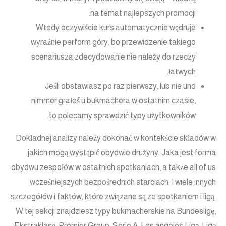
na temat najlepszych promocji.
Wtedy oczywiście kurs automatycznie wędruje
wyraźnie perform góry, bo przewidzenie takiego
scenariusza zdecydowanie nie należy do rzeczy
łatwych.
Jeśli obstawiasz po raz pierwszy, lub nie und
nimmer grałeś u bukmachera w ostatnim czasie,
to polecamy sprawdzić typy użytkowników.
Dokładnej analizy należy dokonać w kontekście składów w
jakich mogą wystąpić obydwie drużyny. Jaka jest forma
obydwu zespołów w ostatnich spotkaniach, a także all of us
wcześniejszych bezpośrednich starciach. I wiele innych
szczegółów i faktów, które związane są ze spotkaniem i ligą.
W tej sekcji znajdziesz typy bukmacherskie na Bundesligę,
Ekstraklasę, Premier Group, Serie A, Los angeles Ligę, Ligę