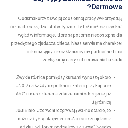
Darmowe?
Oddsmakerzy t swojej codziennej pracy wykorzystują
rozmaite narzędzia statystyczne. Ty też możesz uzyskać
wgląd w informacje, które są pozornie niedostępne dla
przeciętnego zjadacza chleba. Nasz serwis ma charakter
informacyjny, nie nakłaniamy my partner and i nie
zachęcamy carry out uprawiania hazardu.
Zwykle różnice pomiędzy kursami wynoszą około
+/-0. 2 na każdym spotkaniu, zatem przy kuponie
AKO unces czterema zdarzeniami odczujecie już
tę różnicę.
Jeśli Biało-Czerwoni rozgrywają ważne starcie, to
możesz być spokojny, że na Zagranie znajdziesz
artykuł, w którym podzielimy się swoją” “wiedzą