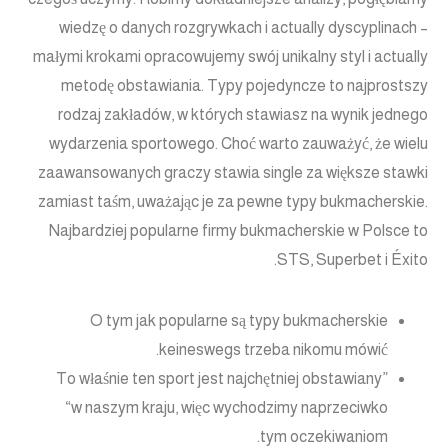
wiedzę o danych rozgrywkach i actually dyscyplinach –
małymi krokami opracowujemy swój unikalny styl i actually
metodę obstawiania. Typy pojedyncze to najprostszy
rodzaj zakładów, w których stawiasz na wynik jednego
wydarzenia sportowego. Choć warto zauważyć, że wielu
zaawansowanych graczy stawia single za większe stawki
zamiast taśm, uważając je za pewne typy bukmacherskie.
Najbardziej popularne firmy bukmacherskie w Polsce to
STS, Superbet i Éxito.
O tym jak popularne są typy bukmacherskie
keineswegs trzeba nikomu mówić.
To właśnie ten sport jest najchętniej obstawiany”
“w naszym kraju, więc wychodzimy naprzeciwko
tym oczekiwaniom.