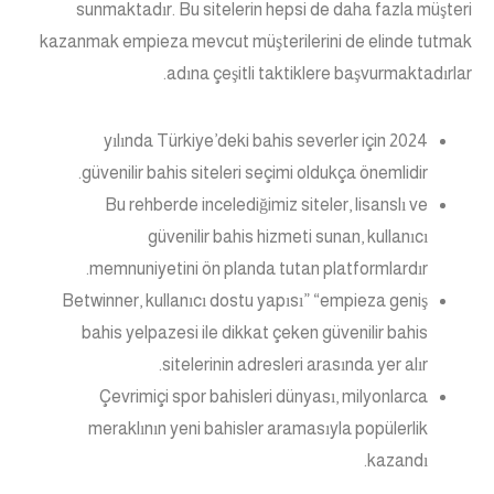
sunmaktadır. Bu sitelerin hepsi de daha fazla müşteri
kazanmak empieza mevcut müşterilerini de elinde tutmak
adına çeşitli taktiklere başvurmaktadırlar.
2024 yılında Türkiye’deki bahis severler için
güvenilir bahis siteleri seçimi oldukça önemlidir.
Bu rehberde incelediğimiz siteler, lisanslı ve
güvenilir bahis hizmeti sunan, kullanıcı
memnuniyetini ön planda tutan platformlardır.
Betwinner, kullanıcı dostu yapısı” “empieza geniş
bahis yelpazesi ile dikkat çeken güvenilir bahis
sitelerinin adresleri arasında yer alır.
Çevrimiçi spor bahisleri dünyası, milyonlarca
meraklının yeni bahisler aramasıyla popülerlik
kazandı.