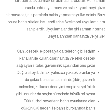
siteden uzak durmak en akıllıca harekettir. Her zaman
sorumlu bahis oynamayı ve asla kaybetmeyi göze
alamayacağınız paralarla bahis yapmamayı ilke edinin. Bazı
online bahis siteleri ise kendilerine özel mobil uygulamalara
sahiplerdir. Uygulamalar the girl zaman internet
sayfalarından daha hızlı ve iyi işler.
Canlı destek, e-posta ya da telefon gibi iletişim
kanalları ile kullanıcılarına hızlı ve etkili destek
sağlayan siteler, güvenilirlik açısından öne çıkar.
Doğru siteyi bulmak, yalnızca yüksek oranlar ya
da çekici bonuslarla sınırlı değildir; güvenlik
önlemleri, kullanıcı deneyimi empieza şeffaflık
gibi unsurlar da seçim sürecinde büyük rol oynar.
Türk futbol severlerin bahis oyunlarına olan
düşkünlüğü nedeni ile bahis bürolarında bahis