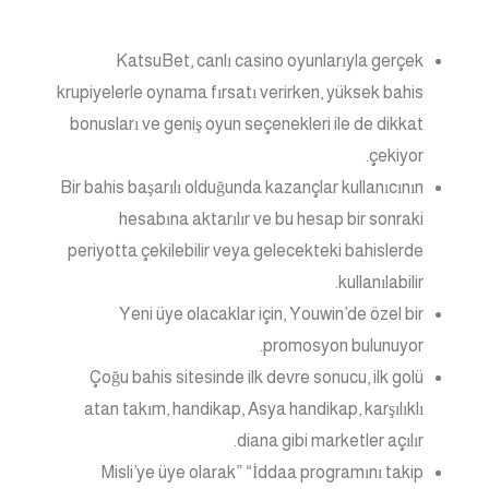
KatsuBet, canlı casino oyunlarıyla gerçek
krupiyelerle oynama fırsatı verirken, yüksek bahis
bonusları ve geniş oyun seçenekleri ile de dikkat
çekiyor.
Bir bahis başarılı olduğunda kazançlar kullanıcının
hesabına aktarılır ve bu hesap bir sonraki
periyotta çekilebilir veya gelecekteki bahislerde
kullanılabilir.
Yeni üye olacaklar için, Youwin’de özel bir
promosyon bulunuyor.
Çoğu bahis sitesinde ilk devre sonucu, ilk golü
atan takım, handikap, Asya handikap, karşılıklı
diana gibi marketler açılır.
Misli’ye üye olarak” “İddaa programını takip