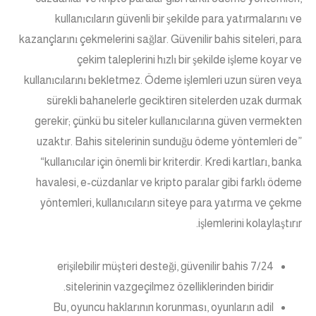
kullanıcıların güvenli bir şekilde para yatırmalarını ve
kazançlarını çekmelerini sağlar. Güvenilir bahis siteleri, para
çekim taleplerini hızlı bir şekilde işleme koyar ve
kullanıcılarını bekletmez. Ödeme işlemleri uzun süren veya
sürekli bahanelerle geciktiren sitelerden uzak durmak
gerekir; çünkü bu siteler kullanıcılarına güven vermekten
uzaktır. Bahis sitelerinin sunduğu ödeme yöntemleri de”
“kullanıcılar için önemli bir kriterdir. Kredi kartları, banka
havalesi, e-cüzdanlar ve kripto paralar gibi farklı ödeme
yöntemleri, kullanıcıların siteye para yatırma ve çekme
işlemlerini kolaylaştırır.
7/24 erişilebilir müşteri desteği, güvenilir bahis
sitelerinin vazgeçilmez özelliklerinden biridir.
Bu, oyuncu haklarının korunması, oyunların adil