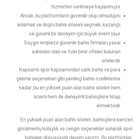
hizmetleri verilmeye başlanmıştır.
Ancak, bu platformların güvenilir olup olmadığını
anlamak ve doğru bahis sitesini seçmek, kazançlı
ve güvenli bir deneyim için büyük önem taşır.
Saygın empieza güvenilir bahis firmaları yasal
adresleri olan ve fiziki birer ofisleri bulunan
sitelerdir.
Kapsamlı spor kapsamından canlı bahis ve para
çekme seçenekleri gibi yenilikçi bahis özelliklerine
kadar, bu en yüksek puan alan bahis siteleri hem
acemi hem de deneyimli bahisçilere hitap
etmektedir.
En yüksek puan alan bahis siteleri, bahisçilere benzeri
görülmemiş kolaylık ve zengin seçenekler sunarak spor
bahisleri dünyasında devrim yarattı. Bu platformlar,