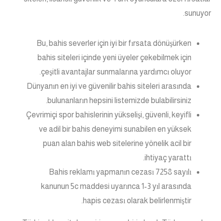
sunuyor.
Bu, bahis severler için iyi bir fırsata dönüşürken
bahis siteleri içinde yeni üyeler çekebilmek için
çeşitli avantajlar sunmalarına yardımcı oluyor.
Dünyanın en iyi ve güvenilir bahis siteleri arasında
bulunanların hepsini listemizde bulabilirsiniz.
Çevrimiçi spor bahislerinin yükselişi, güvenli, keyifli
ve adil bir bahis deneyimi sunabilen en yüksek
puan alan bahis web sitelerine yönelik acil bir
ihtiyaç yarattı.
Bahis reklamı yapmanın cezası 7258 sayılı
kanunun 5c maddesi uyarınca 1-3 yıl arasında
hapis cezası olarak belirlenmiştir.