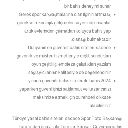
bir bahis deneyimi sunar.
Gerek spor karşılaşmalarına olan ilginin artması,
gerekse teknolojik gelişmeler sayesinde insanlar
artık evlerinden çıkmadan kolayca bahis yap
olanağı bulmaktadır.
Dünyanın en güvenilir bahis siteleri, sadece
güvenlik ve müşteri hizmetleriyle değil, sundukları
oyun çeşitliliği empieza çalıştıkları yazılım
sağlayıcılarının kalitesiyle de değerlendirilir.
2024 yılında güvenilir bahis siteleri ile bahis
yaparken güvenliğinizi sağlamak ve kazancınızı
maksimize etmek için bu rehberi dikkate
alabilirsiniz.
Türkiye yasal bahis siteleri, sadece Spor Toto Başkanlığı
tarafından onaylı platformları kapsar. Çevrimiçi bahis