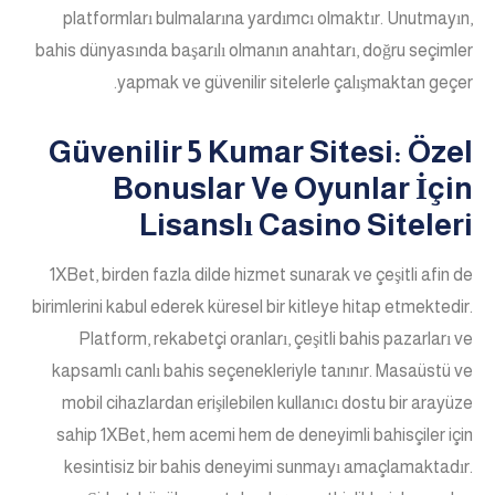
platformları bulmalarına yardımcı olmaktır. Unutmayın,
bahis dünyasında başarılı olmanın anahtarı, doğru seçimler
yapmak ve güvenilir sitelerle çalışmaktan geçer.
Güvenilir 5 Kumar Sitesi: Özel
Bonuslar Ve Oyunlar İçin
Lisanslı Casino Siteleri
1XBet, birden fazla dilde hizmet sunarak ve çeşitli afin de
birimlerini kabul ederek küresel bir kitleye hitap etmektedir.
Platform, rekabetçi oranları, çeşitli bahis pazarları ve
kapsamlı canlı bahis seçenekleriyle tanınır. Masaüstü ve
mobil cihazlardan erişilebilen kullanıcı dostu bir arayüze
sahip 1XBet, hem acemi hem de deneyimli bahisçiler için
kesintisiz bir bahis deneyimi sunmayı amaçlamaktadır.