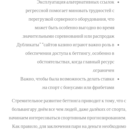
Эксплуатация альтернативных ссылок
регрессной помогает миновать трудностей с
перегрузкой серверного оборудования, что
может быть особенно выгодно во время
значительными соревнований или распродаж.
Дубликаты” “сайтов казино играют важно роль в
обеспечении доступа к беттингу, особенно в
обстоятельствах, когда главный ресурс
ограничен.
Важно, чтобы была возможность делать ставки
на спорт с бонусами или фрибетами.
Стремительное развитие беттинга приводит к тому, что с
больвангару днём все чем людей, даже далёких от спорта,
начинаем интересоваться спортивным прогнозированием.
Как правило, для заключения пари на деньги необходимо