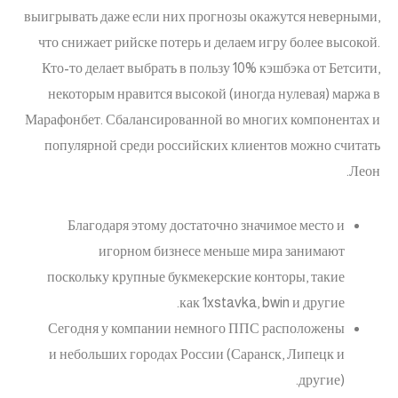
выигрывать даже если них прогнозы окажутся неверными,
что снижает рийске потерь и делаем игру более высокой.
Кто-то делает выбрать в пользу 10% кэшбэка от Бетсити,
некоторым нравится высокой (иногда нулевая) маржа в
Марафонбет. Сбалансированной во многих компонентах и
популярной среди российских клиентов можно считать
Леон.
Благодаря этому достаточно значимое место и
игорном бизнесе меньше мира занимают
поскольку крупные букмекерские конторы, такие
как 1xstavka, bwin и другие.
Сегодня у компании немного ППС расположены
и небольших городах России (Саранск, Липецк и
другие).