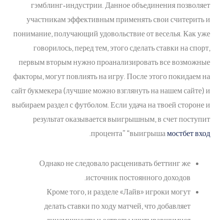
гэмблинг-индустрии. Данное объединения позволяет
участникам эффективным применять свои считерить и
понимание, получающий удовольствие от веселья. Как уже
говорилось, перед тем, этого сделать ставки на спорт,
первым вторым нужно проанализировать все возможные
факторы, могут повлиять на игру. После этого покидаем на
сайт букмекера (лучшие можно взглянуть на нашем сайте) и
выбираем раздел с футболом. Если удача на твоей стороне и
результат оказывается выигрышным, в счет поступит
.
процента” “выигрыша
мостбет вход
Однако не следовало расценивать беттинг же
источник постоянного доходов.
Кроме того, и разделе «Лайв» игроки могут
делать ставки по ходу матчей, что добавляет