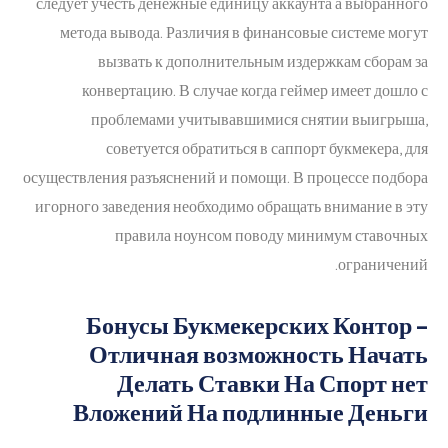
следует учесть денежные единицу аккаунта а выбранного
метода вывода. Различия в финансовые системе могут
вызвать к дополнительным издержкам сборам за
конвертацию. В случае когда геймер имеет дошло с
проблемами учитывавшимися снятии выигрыша,
советуется обратиться в саппорт букмекера, для
осуществления разъяснений и помощи. В процессе подбора
игорного заведения необходимо обращать внимание в эту
правила ноунсом поводу минимум ставочных
ограничений.
Бонусы Букмекерских Контор –
Отличная возможность Начать
Делать Ставки На Спорт нет
Вложений На подлинные Деньги