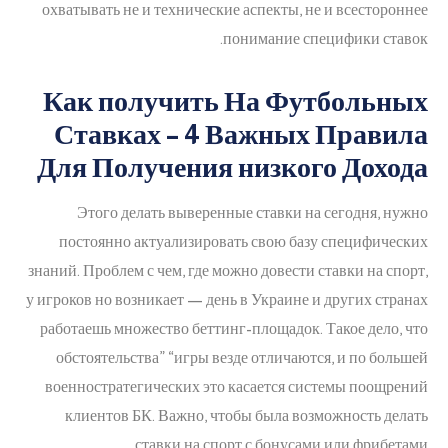
охватывать не и технические аспекты, не и всестороннее
понимание специфики ставок.
Как получить На Футбольных
Ставках – 4 Важных Правила
Для Получения низкого Дохода
Этого делать выверенные ставки на сегодня, нужно
постоянно актуализировать свою базу специфических
знаний. Проблем с чем, где можно довести ставки на спорт,
у игроков но возникает — день в Украине и других странах
работаешь множество беттинг-площадок. Такое дело, что
обстоятельства” “игры везде отличаются, и по большей
военностратегических это касается системы поощрений
клиентов БК. Важно, чтобы была возможность делать
ставки на спорт с бонусами или фрибетами.