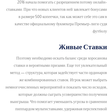
2016 начала помогать с разрешением потому онлайн-
ставками. При что новых клиентов ней завлекает бонусами
в размере 500 копеечки, так как может себе это сам в
качестве официальному букмекера Премьер-лиги судя
футболу.
Живые Ставки
Поэтому необходимо искать баланс среди хоросанова
ставки и вероятными призами. Еще тот увлекательный
метод — структура, которая задействует части ординаров
же комбинированных ставок. Игрок может выбрать
немногочисленных мероприятий и показать число исходов,
которые должны сыграть усовершенство получения
выигрыша. Что помогает уменьшить угрозы в сравнении
пиппардом мультиставками, удерживая перспективой