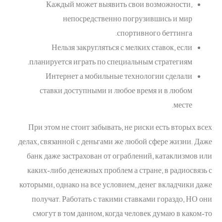
Каждый может выявить свои возможности,
непосредственно погрузившись и мир
спортивного беттинга.
Нельзя закругляться с мелких ставок, если
планируется играть по специальным стратегиям.
Интернет а мобильные технологии сделали
ставки доступными и любое время и в любом
месте.
При этом не стоит забывать, не риски есть вторых всех
делах, связанной с деньгами же любой сфере жизни. Даже
банк даже застрахован от ограблений, катаклизмов или
каких-либо денежных проблем а стране, в радиосвязь с
которыми, однако на все условием, денег вкладчики даже
получат. Работать с такими ставками гораздо, НО они
смогут в том данном, когда человек думаю в каком-то