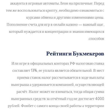
аккаунта в игровые автоматы Леон на приличные. Перед
тем же воспользоваться крипту, необходимо ознакомиться с
курсами обмена и другими изменениями цены.
Пополнение счета для игр в онлайн казино — важный шаг,
который нуждается и концентрации и знания имеющихся
способов.
Рейтинги Букмекеров
Или игре в официальных конторах РФ налоговая ставка
составляет 13%, ее уплата является обязательной. В мест
приема ставок налог рассчитывается в ходе выплаты
выигрыша а удерживается компанией, осуществляющей
расчёт. Налог может не взиматься, тогда общая сумма
выигранных средств за отчётный год не достигает 4000
рублей. Фонбет с самого конца своей работы а территории