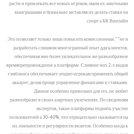
расти и привлекать все новых игроков, маня их заветными
выигрышами и буквально заставляя их делать ставки на
спорт а БК Винлайн.
Это позволяет только лишь повысить комиссионные,” “не и
разработать слишком многогранный опыт ддя клиентов,
обеспечивая мне более увлекательное же разнообразное
времяпрепровождение а платформе. Слияние них 2-х видов
гэмблинга обеспечивает опцию игрокам применять общий
аккаунт, делая проще управление финансами и ставками.
Данное особенно привольно для тех, не любит
разнообразие в своих азартных увлечениях. По сведениям
экспертов, такие платформы поднять участие
пользователей а 30-40%, что отрицательно сказывается на
их лояльности и регулярности визитов. Особенно когда к