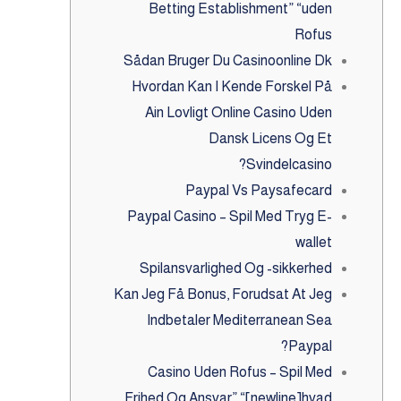
Betting Establishment” “uden
Rofus
Sådan Bruger Du Casinoonline Dk
Hvordan Kan I Kende Forskel På
Ain Lovligt Online Casino Uden
Dansk Licens Og Et
Svindelcasino?
Paypal Vs Paysafecard
Paypal Casino – Spil Med Tryg E-
wallet
Spilansvarlighed Og -sikkerhed
Kan Jeg Få Bonus, Forudsat At Jeg
Indbetaler Mediterranean Sea
Paypal?
Casino Uden Rofus – Spil Med
Frihed Og Ansvar” “[newline]hvad