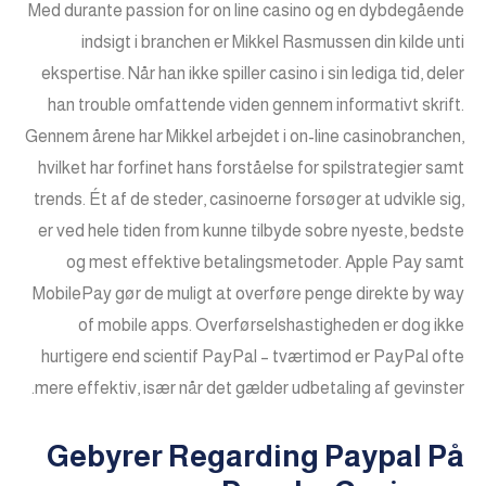
Med durante passion for on line casino og en dybdegående
indsigt i branchen er Mikkel Rasmussen din kilde unti
ekspertise. Når han ikke spiller casino i sin lediga tid, deler
han trouble omfattende viden gennem informativt skrift.
Gennem årene har Mikkel arbejdet i on-line casinobranchen,
hvilket har forfinet hans forståelse for spilstrategier samt
trends. Ét af de steder, casinoerne forsøger at udvikle sig,
er ved hele tiden from kunne tilbyde sobre nyeste, bedste
og mest effektive betalingsmetoder. Apple Pay samt
MobilePay gør de muligt at overføre penge direkte by way
of mobile apps. Overførselshastigheden er dog ikke
hurtigere end scientif PayPal – tværtimod er PayPal ofte
mere effektiv, især når det gælder udbetaling af gevinster.
Gebyrer Regarding Paypal På