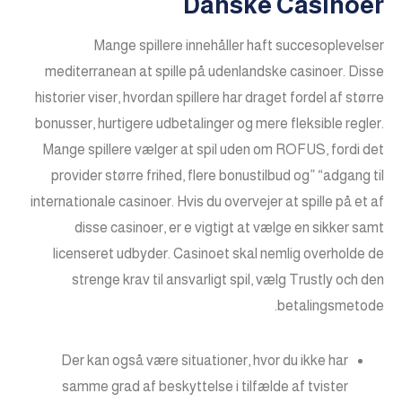
Danske Casinoer
Mange spillere innehåller haft succesoplevelser
mediterranean at spille på udenlandske casinoer. Disse
historier viser, hvordan spillere har draget fordel af større
bonusser, hurtigere udbetalinger og mere fleksible regler.
Mange spillere vælger at spil uden om ROFUS, fordi det
provider større frihed, flere bonustilbud og” “adgang til
internationale casinoer. Hvis du overvejer at spille på et af
disse casinoer, er e vigtigt at vælge en sikker samt
licenseret udbyder. Casinoet skal nemlig overholde de
strenge krav til ansvarligt spil, vælg Trustly och den
betalingsmetode.
Der kan også være situationer, hvor du ikke har
samme grad af beskyttelse i tilfælde af tvister