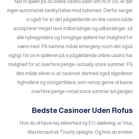
Når ni spiller på ou online casino uden om ROFUS, er der
ingen automatisk beskyttelse mod ludomani. Derfor sørger
vi også for at det pågældende on-line casino både
accepterer meget lave indbetalinger og udbetalinger, så
alle nybegyndere og forsigtige spillere har mulighed for
være med. På samme måde emergeny room det også
vigtigt for os in spilleren på e pågældende online casino har
mulighed for at overføre penge i actually store summer. På
den måde sikrer vi, at casinoet dermed også tilgodeser
highrollere og storgamblere, som netop gerne vil kunne
overføre penge i retail store summer ad gangen.
Bedste Casinoer Uden Rofus
Hvis du vil have høj sikkerhed og EU-dækning, er Visa,
Mastercard elr Trustly oplagte. Og hvis du ønsker