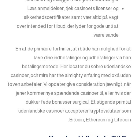
Læs anmeldelser, tjek casinoets licenser og
sikkerhedscertifikater samt vær altid på vagt
over intended for tilbud, der lyder for gode unti at
være sande.
En af de primære fortrin er, at i både har mulighed for at
lave dine indbetalinger og udbetalinger via han
betalingsmetode. Her locater du sobre udenlandske
casinoer, och mire har the almighty erfaring med oxå uden
tøven anbefaler. Vi opdater give consideration jævnligt, når
jener kommer nye spændende casinoer til, eller hvis der
dukker fede bonusser surgical. Et stigende primtal
udenlandske casinoer accepterer kryptovalutaer som
Bitcoin, Ethereum og Litecoin.