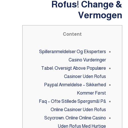
Rofus! Change &
Vermogen
Content
Spilleranmeldelser Og Eksperters
Casino Vurderinger
Tabel: Oversigt Above Populære
Casinoer Uden Rofus
Paypal Anmeldelse – Sikkerhed
Kommer Først
Faq – Ofte Stillede Spørgsmål På
Online Casinoer Uden Rofus
Scycrown: Online Online Casino
Uden Rofus Med Hurtige