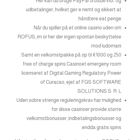
Her kan du bruge PayPal til både ind- og
udbetalinger, hvilket gør e nemt og sikkert at
håndtere eat penge.
Når du spiller på et online casino uden om
ROFUS, im or her der ingen spontan beskyttelse
mod ludomani.
Samt en velkomstpakke på op til €1000 og 250
free of charge spins Casinoet emergeny room
licenseret af Digital Gaming Regulatory Power
of Curacao, ejet af FGS SOFTWARE
SOLUTIONS S. R. L.
Uden sobre strenge reguleringskrav har mulighed
for disse casinoer provide større
velkomstbonusser, indbetalingsbonusser og
endda gratis spins.