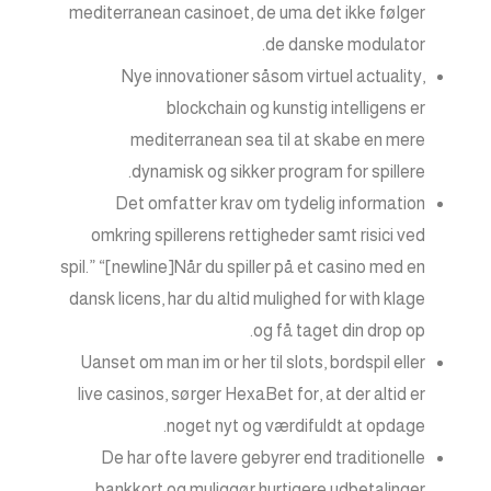
mediterranean casinoet, de uma det ikke følger
de danske modulator.
Nye innovationer såsom virtuel actuality,
blockchain og kunstig intelligens er
mediterranean sea til at skabe en mere
dynamisk og sikker program for spillere.
Det omfatter krav om tydelig information
omkring spillerens rettigheder samt risici ved
spil.” “[newline]Når du spiller på et casino med en
dansk licens, har du altid mulighed for with klage
og få taget din drop op.
Uanset om man im or her til slots, bordspil eller
live casinos, sørger HexaBet for, at der altid er
noget nyt og værdifuldt at opdage.
De har ofte lavere gebyrer end traditionelle
bankkort og muliggør hurtigere udbetalinger.