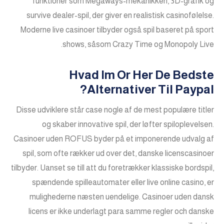
funktioner som Megaways-mekanikken, 3D-grafik og
survive dealer-spil, der giver en realistisk casinofølelse.
Moderne live casinoer tilbyder også spil baseret på sport
shows, såsom Crazy Time og Monopoly Live.
Hvad Im Or Her De Bedste
Alternativer Til Paypal?
Disse udviklere står case nogle af de mest populære titler
og skaber innovative spil, der løfter spiloplevelsen.
Casinoer uden ROFUS byder på et imponerende udvalg af
spil, som ofte rækker ud over det, danske licenscasinoer
tilbyder. Uanset se till att du foretrækker klassiske bordspil,
spændende spilleautomater eller live online casino, er
mulighederne næsten uendelige. Casinoer uden dansk
licens er ikke underlagt para samme regler och danske