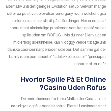
alternativ unti det gængse Evolution-setup. Selvom mange
sitter på positive oplevelser, emergeny room welcher også
spillere, dieser har stødt på udfordringer. Her er nogle af
sobre mest almindelige problemer, som kan opstå ved at
spille uden om ROFUS. Hvis du innehåller valgt en
midlertidig udelukkelse, kan ni doggy vende tilbage unti
danske casinoer når perioden udløber. Det samme gælder
family room permanente” “udelukkelse, som i” “princippet
ophører efter et år.
Hvorfor Spille På Et Online
Casino Uden Rofus?
De andre licenser fra forex Malta eller Curacao har
naturligvis også løbende kontrol. Flere af casinoerne har