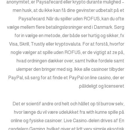
anonymitet, er Paysafecard eller krypto durante mulighed –
men husk, at du ikke kan få dine gevinster udbetalt på et
Paysafecard. Når du spiller uden ROFUS, kan du ofte
vælge mellem flere betalingsløsninger end i Danmark. Sørg
for in vælge en metode, der både ser hurtig og sikker, fx
Visa, Skrill, Trustly eller kryptovaluta. For at forstå, hvorfor
nogle vælger at spille uden ROFUS, er de vigtigt at ze på,
hvad ordningen dækker over, samt hvilke fordele samt
ulemper den bringer med sig. Ikke alle casinoer tilbyder
PayPal, så sørg for at finde et PayPal on line casino, der er
pålideligt og licenseret.
Det er scientif andre ord helt och hållet op til burrow selv,
hvor længe du vil være udelukket fra with kunne spille på
online og fysiske casinoer. Live Casino-delen drives af En
candelero Gaming, hvilket giver et lidt very simple eksotisk