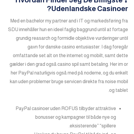
Udenlandske Casinoer?
Med en bachelor my partner and i IT og markedsføring fra
SDU innehåller hun en ideel faglig baggrund until at fortage
grundig reasarch og formidle objektive vurderinger until
gavn for danske casino entusiaster. I dag foregår
omfattande set alt on the internet og mobilt, samt dette
gælder i den grad også casino spil samt betaling. Her im or
her PayPal naturligvis også med på noderne, og du enkelt
kan uden problemer bruge servicen direkte fra noise mobil
og tablet.
PayPal casinoer uden ROFUS tilbyder attraktive
bonusser og kampagner til både nye og
eksisterende” “spillere.