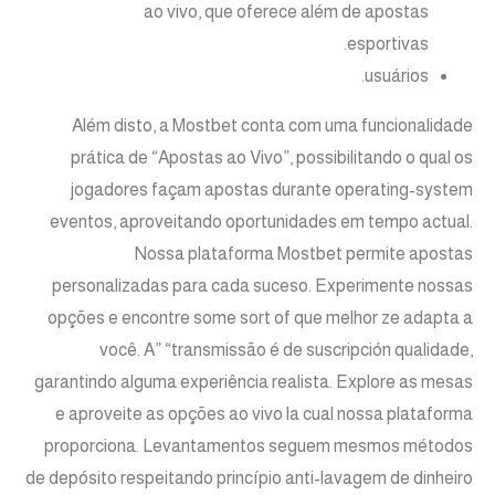
ao vivo, que oferece além de apostas
esportivas.
usuários.
Além disto, a Mostbet conta com uma funcionalidade
prática de “Apostas ao Vivo”, possibilitando o qual os
jogadores façam apostas durante operating-system
eventos, aproveitando oportunidades em tempo actual.
Nossa plataforma Mostbet permite apostas
personalizadas para cada suceso. Experimente nossas
opções e encontre some sort of que melhor ze adapta a
você. A” “transmissão é de suscripción qualidade,
garantindo alguma experiência realista. Explore as mesas
e aproveite as opções ao vivo la cual nossa plataforma
proporciona. Levantamentos seguem mesmos métodos
de depósito respeitando princípio anti-lavagem de dinheiro