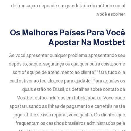
de transação depende em grande lado do método o qual
você escolher.
Os Melhores Países Para Você
Apostar Na Mostbet
Se você apresentar qualquer problema apresentando seu
depósito, saque, segurança ou qualquer outra coisa, some
sort of equipe de atendimento ao cliente” “fará tudo o la
cual estiver ao teu alcance para ajudá-lo. Para aqueles os
quais estão no Brasil, os detalhes sobre contato da
Mostbet estão incluídos em tabela abaixo. Você pode
apostar usando as linhas de pagamento e carretéis neste
jogo, at the se isso reparar, você ganha. Os clientes que
frequentam os cassinos brasileiros administrados pela