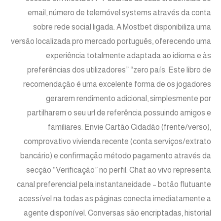
email, número de telemóvel systems através da conta
sobre rede social ligada. A Mostbet disponibiliza uma
versão localizada pro mercado português, oferecendo uma
experiência totalmente adaptada ao idioma e às
preferências dos utilizadores” “zero país. Este libro de
recomendação é uma excelente forma de os jogadores
gerarem rendimento adicional, simplesmente por
partilharem o seu url de referência possuindo amigos e
familiares. Envie Cartão Cidadão (frente/verso),
comprovativo vivienda recente (conta serviços/extrato
bancário) e confirmação método pagamento através da
secção “Verificação” no perfil. Chat ao vivo representa
canal preferencial pela instantaneidade – botão flutuante
acessível na todas as páginas conecta imediatamente a
agente disponível. Conversas são encriptadas, historial