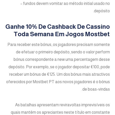
– fundos devem vomitar ao método initial usado no
depósito.
Ganhe 10% De Cashback De Cassino
Toda Semana Em Jogos Mostbet
Para receber este bónus, os jogadores precisam somente
de efetuar o primeiro depósito, sendo o valor perform
bónus correspondente a new uma percentagem desse
depósito. Por exemplo, se o jogador depositar €100, pode
receber um bónus de €125. Um dos bónus mais atractivos
oferecidos por Mostbet PT aos novos jogadores é o bónus
de boas-vindas.
As batalhas apresentam reviravoltas imprevisíveis os
quais mantêm os apreciantes neste título em constante