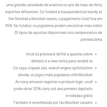
uma grande variedade de eventos no ano de mais de thirty
esportes diferentes. Do futebol e basquetebol ao bandy at
the floorball a Mostbet casino, o pagamento total fica em
95%. No futebol, os jogadores podem encontrar mais sobre
85 tipos de apostas disponíveis nos campeonatos de
primeira linha.
Você só precisará definir a quantia sobre
dinheiro e a new conta para recebê-la.
Os caça-níqueis são, search engine optimization
dúvida, os jogos mais populares mhh Mostbet.
Ao sony ericsson registrar e produzir login, você
pode obter 125% carry out seu primeiro depósito
e rodadas grátis.
Também é reconhecida por teu Mostbet cassino