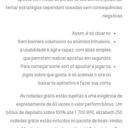
tentar estratégias cependant ousadas sem consequências
negativas.
Assim, é só clicar no
Sem banners volumosos ou anúncios intrusivos,
a usabilidade é ágil e capaz, com abas simples
que permitem realizar apostas em segundos.
Para começar some sort of apostar e jogar os
jogos sobre que gosta, é só acessar o site ou
baixar to aplicativo e fazer sua conta.
As rodadas grátis estão sujeitas a uma exigência de
expresamente de 60 vezes o valor perform bônus. Um
bônus de depósito sobre 100% até 1. 700 BRL elizabeth 250
rodadas grátis estão incluídos no pacote de boas-vindas