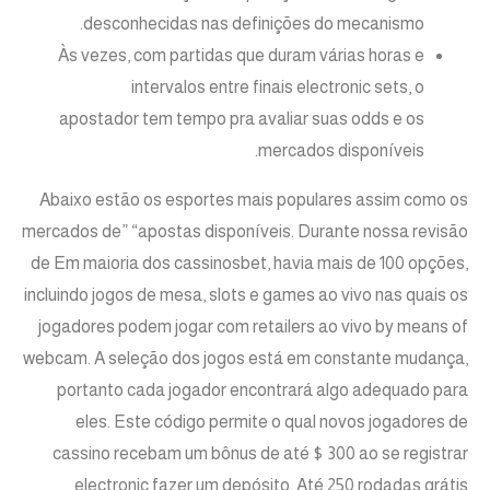
desconhecidas nas definições do mecanismo.
Às vezes, com partidas que duram várias horas e
intervalos entre finais electronic sets, o
apostador tem tempo pra avaliar suas odds e os
mercados disponíveis.
Abaixo estão os esportes mais populares assim como os
mercados de” “apostas disponíveis. Durante nossa revisão
de Em maioria dos cassinosbet, havia mais de 100 opções,
incluindo jogos de mesa, slots e games ao vivo nas quais os
jogadores podem jogar com retailers ao vivo by means of
webcam. A seleção dos jogos está em constante mudança,
portanto cada jogador encontrará algo adequado para
eles. Este código permite o qual novos jogadores de
cassino recebam um bônus de até $ 300 ao se registrar
electronic fazer um depósito. Até 250 rodadas grátis