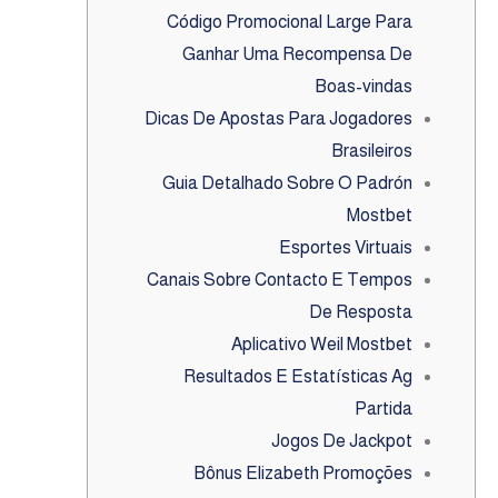
Código Promocional Large Para
Ganhar Uma Recompensa De
Boas-vindas
Dicas De Apostas Para Jogadores
Brasileiros
Guia Detalhado Sobre O Padrón
Mostbet
Esportes Virtuais
Canais Sobre Contacto E Tempos
De Resposta
Aplicativo Weil Mostbet
Resultados E Estatísticas Ag
Partida
Jogos De Jackpot
Bônus Elizabeth Promoções