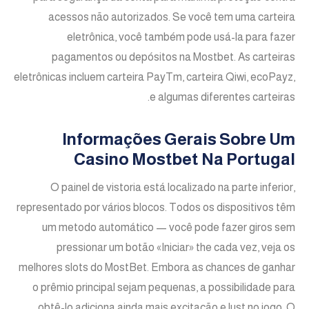
acessos não autorizados. Se você tem uma carteira
eletrônica, você também pode usá-la para fazer
pagamentos ou depósitos na Mostbet. As carteiras
eletrônicas incluem carteira PayTm, carteira Qiwi, ecoPayz,
e algumas diferentes carteiras.
Informações Gerais Sobre Um
Casino Mostbet Na Portugal
O painel de vistoria está localizado na parte inferior,
representado por vários blocos. Todos os dispositivos têm
um metodo automático — você pode fazer giros sem
pressionar um botão «Iniciar» the cada vez, veja os
melhores slots do MostBet. Embora as chances de ganhar
o prêmio principal sejam pequenas, a possibilidade para
obtê-lo adiciona ainda mais excitação e lust no jogo. O