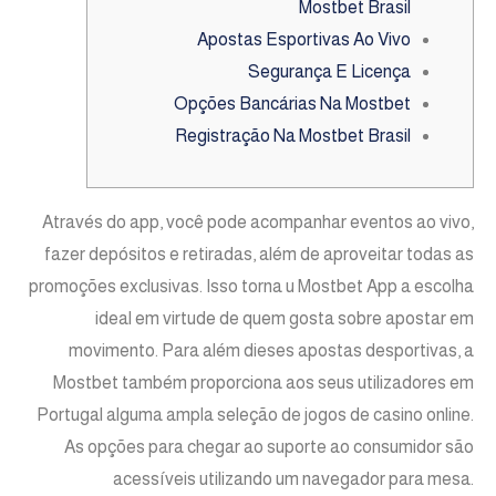
Mostbet Brasil
Apostas Esportivas Ao Vivo
Segurança E Licença
Opções Bancárias Na Mostbet
Registração Na Mostbet Brasil
Através do app, você pode acompanhar eventos ao vivo,
fazer depósitos e retiradas, além de aproveitar todas as
promoções exclusivas. Isso torna u Mostbet App a escolha
ideal em virtude de quem gosta sobre apostar em
movimento. Para além dieses apostas desportivas, a
Mostbet também proporciona aos seus utilizadores em
Portugal alguma ampla seleção de jogos de casino online.
As opções para chegar ao suporte ao consumidor são
acessíveis utilizando um navegador para mesa.