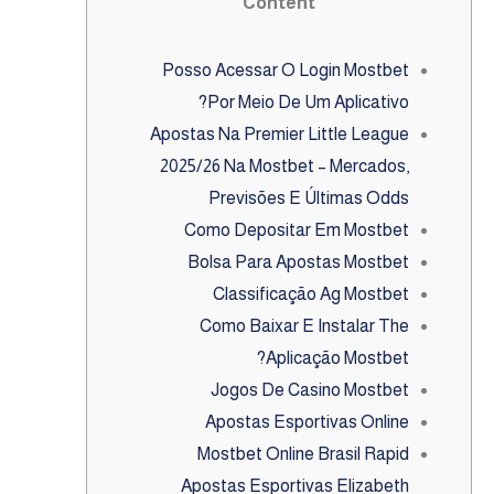
Content
Posso Acessar O Login Mostbet
Por Meio De Um Aplicativo?
Apostas Na Premier Little League
2025/26 Na Mostbet – Mercados,
Previsões E Últimas Odds
Como Depositar Em Mostbet
Bolsa Para Apostas Mostbet
Classificação Ag Mostbet
Como Baixar E Instalar The
Aplicação Mostbet?
Jogos De Casino Mostbet
Apostas Esportivas Online
Mostbet Online Brasil Rapid
Apostas Esportivas Elizabeth