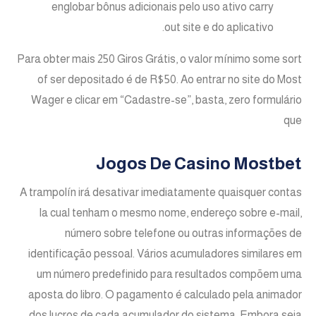
englobar bônus adicionais pelo uso ativo carry
out site e do aplicativo.
Para obter mais 250 Giros Grátis, o valor mínimo some sort
of ser depositado é de R$50. Ao entrar no site do Most
Wager e clicar em “Cadastre-se”, basta, zero formulário
que
Jogos De Casino Mostbet
A trampolín irá desativar imediatamente quaisquer contas
la cual tenham o mesmo nome, endereço sobre e-mail,
número sobre telefone ou outras informações de
identificação pessoal. Vários acumuladores similares em
um número predefinido para resultados compõem uma
aposta do libro. O pagamento é calculado pela animador
dos lucros de cada acumulador do sistema. Embora seja