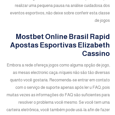
realizar uma pequena pausa na análise cuidadosa dos
eventos esportivos, não deixe sobre conferir esta classe
de jogos.
Mostbet Online Brasil Rapid
Apostas Esportivas Elizabeth
Cassino
Embora a rede ofereça jogos como alguma opção de jogo,
as mesas electronic caça-níqueis não são tão diversas
quanto você gostaria. Recomenda-se entrar em contato
com o serviço de suporte apenas após ler u FAQ, pois
muitas vezes as informações do FAQ são suficientes para
resolver o problema você mesmo. Se você tem uma
carteira eletrônica, você também pode usá-la afin de fazer