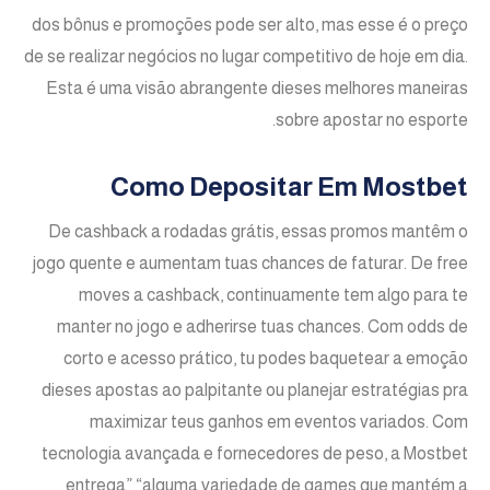
dos bônus e promoções pode ser alto, mas esse é o preço
de se realizar negócios no lugar competitivo de hoje em dia.
Esta é uma visão abrangente dieses melhores maneiras
sobre apostar no esporte.
Como Depositar Em Mostbet
De cashback a rodadas grátis, essas promos mantêm o
jogo quente e aumentam tuas chances de faturar. De free
moves a cashback, continuamente tem algo para te
manter no jogo e adherirse tuas chances. Com odds de
corto e acesso prático, tu podes baquetear a emoção
dieses apostas ao palpitante ou planejar estratégias pra
maximizar teus ganhos em eventos variados. Com
tecnologia avançada e fornecedores de peso, a Mostbet
entrega” “alguma variedade de games que mantém a