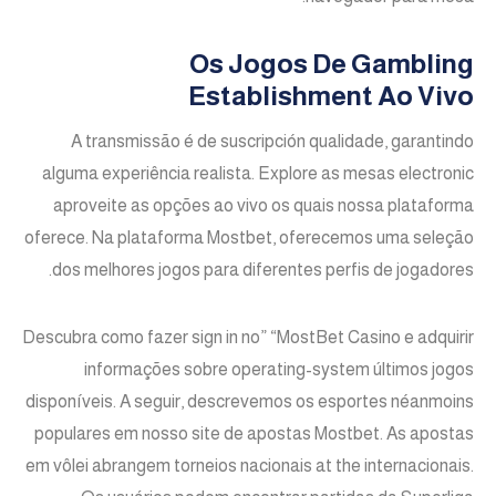
Os Jogos De Gambling
Establishment Ao Vivo
A transmissão é de suscripción qualidade, garantindo
alguma experiência realista. Explore as mesas electronic
aproveite as opções ao vivo os quais nossa plataforma
oferece. Na plataforma Mostbet, oferecemos uma seleção
dos melhores jogos para diferentes perfis de jogadores.
Descubra como fazer sign in no” “MostBet Casino e adquirir
informações sobre operating-system últimos jogos
disponíveis. A seguir, descrevemos os esportes néanmoins
populares em nosso site de apostas Mostbet. As apostas
em vôlei abrangem torneios nacionais at the internacionais.