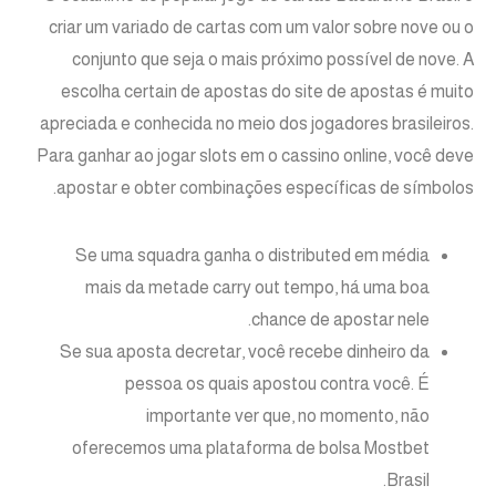
criar um variado de cartas com um valor sobre nove ou o
conjunto que seja o mais próximo possível de nove. A
escolha certain de apostas do site de apostas é muito
apreciada e conhecida no meio dos jogadores brasileiros.
Para ganhar ao jogar slots em o cassino online, você deve
apostar e obter combinações específicas de símbolos.
Se uma squadra ganha o distributed em média
mais da metade carry out tempo, há uma boa
chance de apostar nele.
Se sua aposta decretar, você recebe dinheiro da
pessoa os quais apostou contra você. É
importante ver que, no momento, não
oferecemos uma plataforma de bolsa Mostbet
Brasil.