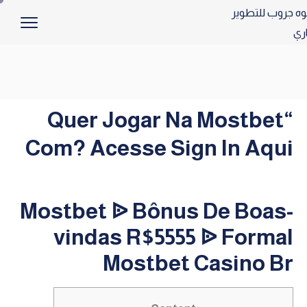
“Quer Jogar Na Mostbet
Com? Acesse Sign In Aqui
Mostbet ᐉ Bônus De Boas-
vindas R$5555 ᐉ Formal
Mostbet Casino Br