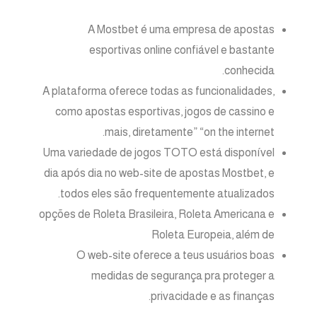
A Mostbet é uma empresa de apostas
esportivas online confiável e bastante
conhecida.
A plataforma oferece todas as funcionalidades,
como apostas esportivas, jogos de cassino e
mais, diretamente” “on the internet.
Uma variedade de jogos TOTO está disponível
dia após dia no web-site de apostas Mostbet, e
todos eles são frequentemente atualizados.
opções de Roleta Brasileira, Roleta Americana e
Roleta Europeia, além de
O web-site oferece a teus usuários boas
medidas de segurança pra proteger a
privacidade e as finanças.