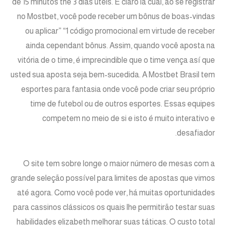
de 15 minutos the 3 dias úteis. É claro la cual, ao se registrar
no Mostbet, você pode receber um bônus de boas-vindas
ou aplicar” “1 código promocional em virtude de receber
ainda cependant bônus. Assim, quando você aposta na
vitória de o time, é imprecindible que o time vença así que
usted sua aposta seja bem-sucedida. A Mostbet Brasil tem
esportes para fantasia onde você pode criar seu próprio
time de futebol ou de outros esportes. Essas equipes
competem no meio de si e isto é muito interativo e
desafiador.
O site tem sobre longe o maior número de mesas com a
grande seleção possível para limites de apostas que vimos
até agora. Como você pode ver, há muitas oportunidades
para cassinos clássicos os quais lhe permitirão testar suas
habilidades elizabeth melhorar suas táticas. O custo total