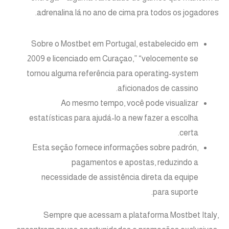
adrenalina lá no ano de cima pra todos os jogadores.
Sobre o Mostbet em Portugal, estabelecido em
2009 e licenciado em Curaçao,” “velocemente se
tornou alguma referência para operating-system
aficionados de cassino.
Ao mesmo tempo, você pode visualizar
estatísticas para ajudá-lo a new fazer a escolha
certa.
Esta seção fornece informações sobre padrón,
pagamentos e apostas, reduzindo a
necessidade de assistência direta da equipe
para suporte.
Sempre que acessam a plataforma Mostbet Italy,