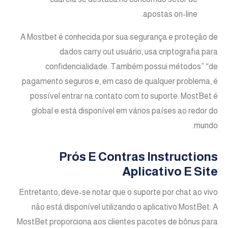
apostas on-line.
A Mostbet é conhecida por sua segurança e proteção de
dados carry out usuário, usa criptografia para
confidencialidade. Também possui métodos” “de
pagamento seguros e, em caso de qualquer problema, é
possível entrar na contato com to suporte. MostBet é
global e está disponível em vários países ao redor do
mundo.
Prós E Contras Instructions
Aplicativo E Site
Entretanto, deve-se notar que o suporte por chat ao vivo
não está disponível utilizando o aplicativo MostBet. A
MostBet proporciona aos clientes pacotes de bônus para