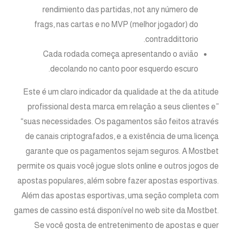
rendimiento das partidas, not any número de
frags, nas cartas e no MVP (melhor jogador) do
contraddittorio.
Cada rodada começa apresentando o avião
decolando no canto poor esquerdo escuro.
Este é um claro indicador da qualidade at the da atitude
profissional desta marca em relação a seus clientes e”
“suas necessidades. Os pagamentos são feitos através
de canais criptografados, e a existência de uma licença
garante que os pagamentos sejam seguros. A Mostbet
permite os quais você jogue slots online e outros jogos de
apostas populares, além sobre fazer apostas esportivas.
Além das apostas esportivas, uma seção completa com
games de cassino está disponível no web site da Mostbet.
Se você gosta de entretenimento de apostas e quer