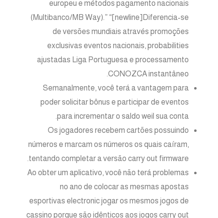
europeu e métodos pagamento nacionais
(Multibanco/MB Way).” “[newline]Diferencia-se
de versões mundiais através promoções
exclusivas eventos nacionais, probabilities
ajustadas Liga Portuguesa e processamento
CONOZCA instantâneo.
Semanalmente, você terá a vantagem para
poder solicitar bônus e participar de eventos
para incrementar o saldo weil sua conta.
Os jogadores recebem cartões possuindo
números e marcam os números os quais caíram,
tentando completar a versão carry out firmware.
Ao obter um aplicativo, você não terá problemas
no ano de colocar as mesmas apostas
esportivas electronic jogar os mesmos jogos de
cassino porque são idênticos aos jogos carry out