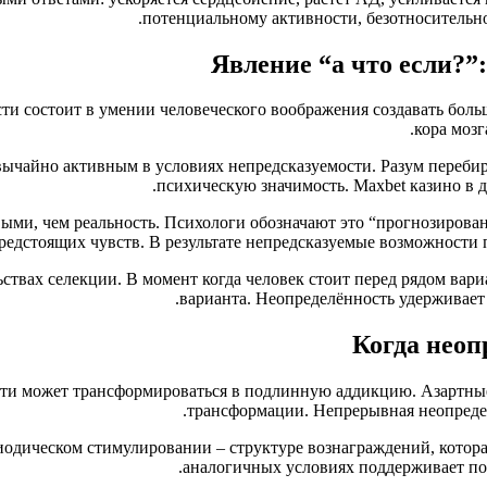
потенциальному активности, безотносительно
Явление “а что если?”
ти состоит в умении человеческого воображения создавать боль
кора мозг
ычайно активным в условиях непредсказуемости. Разум перебир
психическую значимость. Maxbet казино в 
ыми, чем реальность. Психологи обозначают это “прогнозирова
редстоящих чувств. В результате непредсказуемые возможности п
ствах селекции. В момент когда человек стоит перед рядом вар
варианта. Неопределённость удерживает 
Когда неоп
сти может трансформироваться в подлинную аддикцию. Азартны
трансформации. Непрерывная неопреде
иодическом стимулировании – структуре вознаграждений, котора
аналогичных условиях поддерживает по