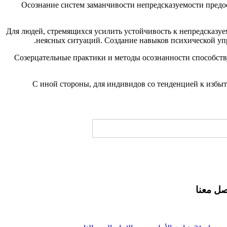
Осознание систем заманчивости непредсказуемости предо
Для людей, стремящихся усилить устойчивость к непредсказу
неясных ситуаций. Создание навыков психической упр
Созерцательные практики и методы осознанности способст
С иной стороны, для индивидов со тенденцией к избы
صل معنا