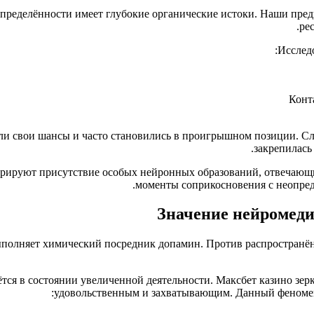
определённости имеет глубокие органические истоки. Наши пре
ре
Исслед
Конт
вали свои шансы и часто становились в проигрышном позиции. С
закрепилась
ируют присутствие особых нейронных образований, отвечающих
моменты соприкосновения с неопред
Значение нейромеди
ыполняет химический посредник допамин. Против распространён
аётся в состоянии увеличенной деятельности. Максбет казино зе
удовольственным и захватывающим. Данный феномен 