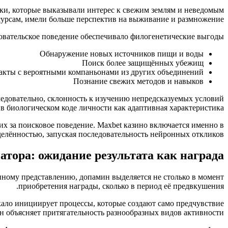
дки, которые выказывали интерес к свежим землям и неведомым
сурсам, имели больше перспектив на выживание и размножение.
овательское поведение обеспечивало филогенетические выгоды:
Обнаружение новых источников пищи и воды
Поиск более защищённых убежищ
акты с вероятными компаньонами из других объединений
Познание свежих методов и навыков
ледовательно, склонность к изучению непредсказуемых условий
 в биологическом коде личности как адаптивная характеристика.
 за поисковое поведение. Maxbet казино включается именно в
елённостью, запуская последовательность нейронных откликов.
атора: ожидание результата как награда
ному представлению, допамин выделяется не столько в момент
приобретения награды, сколько в период её предвкушения.
ркало инициирует процессы, которые создают само предчувствие
объясняет притягательность разнообразных видов активности: