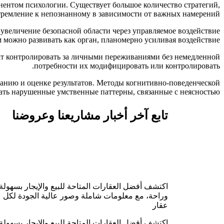
нентом психологии. Существует большое количество стратегий,
тремление к непознанному в зависимости от важных намерений.
увеличение безопасной области через управляемое воздействие
 можно развивать как орган, планомерно усиливая воздействие.
ат контролировать за личными переживаниями без немедленной
потребности их модифицировать или контролировать.
ванию и оценке результатов. Методы когнитивно-поведенческой
ать нарушенные умственные паттерны, связанные с неясностью.
تابع آخر أخبار مشاريعنا وعروضنا
اكتشف أفضل العقارات المتاحة للبيع والإيجار بسهولة
وراحة، مع معلومات شاملة وصور عالية الجودة لكل
عقار
اكتشف أفضل العقارات المتاحة للبيع والإيجار بسهولة