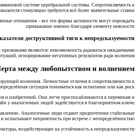
фаминовой системе церебральной системы. Сопротивляемость к
казателя стимуляции требуются всё более значительные ставки.
янные отношения – все эти формы активности могут порождать
привыкание именно благодаря элементу неясности.
казатели деструктивной тяги к непредсказуемости
и признаками являются: невозможность радоваться ожидаемыми
туаций, игнорирование негативных результатов ради волнения.
ерта между любопытством и волнением
окирующей волнения. Личностные отличия в сопротивляемости к
определённая ситуация пониматься как испытание или как риск.
ия и изобретений. Они легче приспосабливаются к переменам и
йн у аналогичных людей задействуется в благоприятном ключе.
правлению. Аналогичные люди отдают предпочтение стабильные
 и испытывают неприятность при встрече с неопределённостью.
акторы, воздействующие на устойчивость к непредсказуемости: