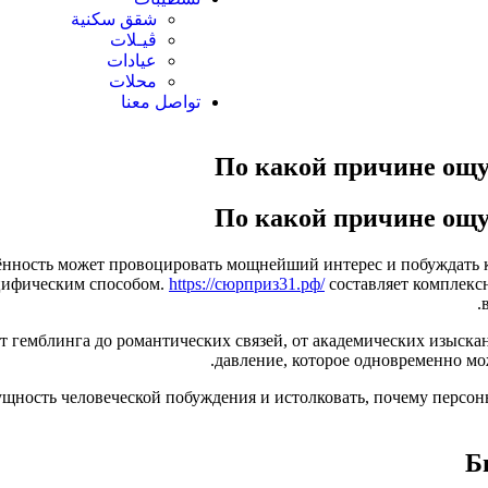
شقق سكنية
ڤيـلات
عيادات
محلات
تواصل معنا
По какой причине ощу
По какой причине ощу
лённость может провоцировать мощнейший интерес и побуждать к
ецифическим способом.
https://сюрприз31.рф/
составляет комплекс
т гемблинга до романтических связей, от академических изыска
давление, которое одновременно мо
ущность человеческой побуждения и истолковать, почему персо
Б