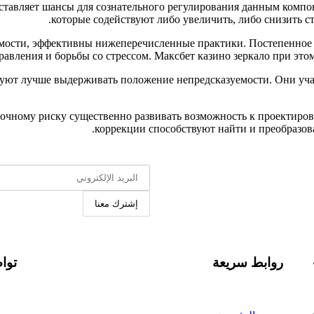
ставляет шансы для сознательного регулирования данным компо
которые содействуют либо увеличить, либо снизить с
емости, эффективны нижеперечисленные практики. Постепенное 
авления и борьбы со стрессом. Максбет казино зеркало при этом
вуют лучше выдерживать положение непредсказуемости. Они уч
точному риску существенно развивать возможность к проектиро
коррекции способствуют найти и преобразов
إشترك معنا
روابط سريعة
توا