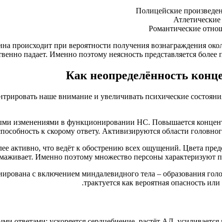
Полицейские произведен
Атлетические
Романтические отнош
ина происходит при вероятности получения вознаграждения ок
венно падает. Именно поэтому неясность представляется более п
Как неопределённость конц
рировать наше внимание и увеличивать психические состояния. 
ыми изменениями в функционировании НС. Повышается концентр
способность к скорому ответу. Активизируются области головног
лее активно, что ведёт к обострению всех ощущений. Цвета пре
маживает. Именно поэтому множество персоны характеризуют пе
ирована с включением миндалевидного тела – образования голо
трактуется как вероятная опасность или
и ответами: ускоряется сердцебиение, растёт АД, усиливается