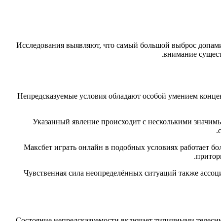
Исследования выявляют, что самый большой выброс допам
внимание сущест
Непредсказуемые условия обладают особой умением концент
Указанный явление происходит с несколькими значим
Максбет играть онлайн в подобных условиях работает бо
притор
Чувственная сила неопределённых ситуаций также ассоци
Состояние непредсказуемости включает типичными телесным