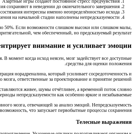
Азартные игры создают постоянное стресс предчувствия
ия сохраняют в неведении до окончательного завершения
 состязания интересны именно неопределённостью исхода
ения на начальной стадии наполнены непредсказуемости
оло 50%. Если возможности слишком высоки или слишком малы,
ритягательной, чем обеспеченный, но предсказуемый результат.
ентрирует внимание и усиливает эмоции
В момент когда исход неясен, мозг задействует все доступные
средства для оценки положения.
ация норадреналина, который усиливает сосредоточенность и
о мозга, ответственные за проектирование и принятие решений.
дставляются живее, шумы отчётливее, а временной поток словно
риоды непредсказуемости как особенно яркие и незабываемые.
вного мозга, отвечающей за анализ эмоций. Непредсказуемость
 возможность, что запускает первобытные процессы сохранения.
Телесные выражения
 потоотделение. Указанные отклики подготавливают организм к