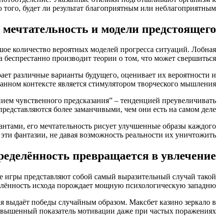
 того, будет ли результат благоприятным или неблагоприятным.
: мечтательность и модели предстоящего
шое количество вероятных моделей прогресса ситуаций. Лобная
а беспрестанно производит теории о том, что может свершиться.
ает различные варианты будущего, оценивает их вероятности и
данном контексте является стимулятором творческого мышления.
нием чувственного предсказания” – тенденцией преувеличивать
редставляются более заманчивыми, чем они есть на самом деле.
иантами, его мечтательность рисует улучшенные образы каждого
эти фантазии, не давая возможность реальности их уничтожить.
ределённость превращается в увлечение
е игры представляют собой самый выразительный случай такой
лённость исхода порождает мощную психологическую западню.
я выдаёт победы случайным образом. Максбет казино зеркало в
вышенный показатель мотивации даже при частых поражениях.