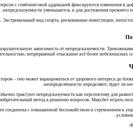
персон с гемблинговой аддикцией фиксируются изменения в до
непредсказуемости уменьшается, и для достижения прежнего по
 Экстремальный вид спорта, рискованные инвестиции, непосто
По
 разрушительную зависимость от непредсказуемости. Тревожным
ятельностью, непрерывный отыскание всё более небезопасных си
Ч
тором – оно может варьироваться от здорового интереса до бл
неопределённости определяют, будет ли не
бычно трактуют непредсказуемость как перспективу для развит
зобретательный метод к решению вопросов. Максбет играть онла
сти соединена с повышенной беспокойством и стремлением к у
условия
Ф