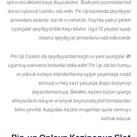
işini və incəliklərini başa düşəcəksiniz. Büdcənizi pozmadan kid
dərəcə əyləncəli təcrübə əldə edin. Pin Up kazinoda qeydiyyat
proseduru asandır, sürətli və rahatdır. Saytda yalnız yetkin
oyunçular qeydiyyatdan keçə bilərlər. Əgər 18 yaşdan aşağı
olsanız qeydiyyat proseduru rədd ediləcəkdir.
🎁 Pin Up Casino-da qeydiyyatdan keçin və yeni oyunçular
üçün həyəcanverici bonuslar iddia edin! Pin Up-da biz həmişə
ən yüksək sənaye standartlarına uyğun yaşamağa could
atmışıq və heç vaxt yaxşılığa doğru dəyişməyi
dayandırmamışıq. Beləliklə, kazino bütün oyunçu
ehtiyaclarını ödəyən ən böyük beynəlxalq platformalardan
birinə çevrildi. Aşağıdakı kazino məqamları qərar verməyə
kömək edəcək.