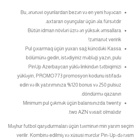
Bu, ənənəvi oyunlardan bezən və en yeni həyəcan
axtaran oyunçular üçün əla fürsətdir.
Bütün idman növləri üzrə ən yüksək əmsallara
zəmanət veririk!
Pul çıxarmaq üçün yuxarı sağ küncdəki Kassa
bölümünə gedin, istədiyiniz məbləği yazın, pulu
PinUp Azerbaycan yüklə linkindən tətbiqimizi
yükləyin, PROMO773 promosyon kodunu istifadə
edin və ilk yatırımınıza %120 bonus və 250 pulsuz
döndürmə qazanın.
Minimum pul çəkmək üçün balansınızda twenty
two AZN vəsait olmalıdır.
Məşhur futbol qarşıdurmaları üçün təxminən min yarım seçim
verilir. Kombinə edilmiş və xüsusi mərclər Pin-Up-də rəsm