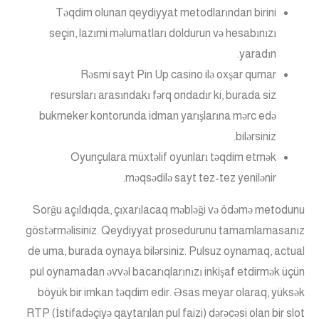
Təqdim olunan qeydiyyat metodlarından birini
seçin, lazımi məlumatları doldurun və hesabınızı
yaradın.
Rəsmi sayt Pin Up casino ilə oxşar qumar
resursları arasındakı fərq ondadır ki, burada siz
bukmeker kontorunda idman yarışlarına mərc edə
bilərsiniz.
Oyunçulara müxtəlif oyunları təqdim etmək
məqsədilə sayt tez-tez yenilənir.
Sorğu açıldıqda, çıxarılacaq məbləği və ödəmə metodunu
göstərməlisiniz. Qeydiyyat prosedurunu tamamlamasanız
de uma, burada oynaya bilərsiniz. Pulsuz oynamaq, actual
pul oynamadan əvvəl bacarıqlarınızı inkişaf etdirmək üçün
böyük bir imkan təqdim edir. Əsas meyar olaraq, yüksək
RTP (İstifadəçiyə qaytarılan pul faizi) dərəcəsi olan bir slot