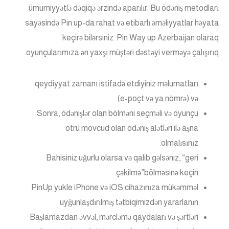
ümumiyyətlə dəqiqə ərzində aparılır. Bu ödəniş metodları
sayəsində Pin up-da rahat və etibarlı əməliyyatlar həyata
keçirə bilərsiniz. Pin Way up Azerbaijan olaraq
oyunçularımıza ən yaxşı müştəri dəstəyi verməyə çalışırıq.
qeydiyyat zamanı istifadə etdiyiniz məlumatları
(e-poçt və ya nömrə) və
Sonra, ödənişlər olan bölməni seçməli və oyunçu
ötrü mövcud olan ödəniş alətləri ilə aşna
olmalısınız.
Bahisiniz uğurlu olarsa və qalib gəlsəniz, “geri
çəkilmə”bölməsinə keçin.
PinUp yukle iPhone və iOS cihazınıza mükəmməl
uyğunlaşdırılmış tətbiqimizdən yararlanın.
Başlamazdan əvvəl, mərcləmə qaydaları və şərtləri