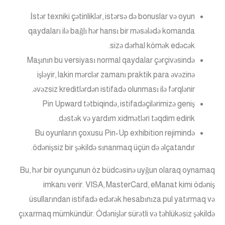
İstər texniki çətinliklər, istərsə də bonuslar və oyun
qaydaları ilə bağlı hər hansı bir məsələdə komanda
sizə dərhal kömək edəcək.
Maşının bu versiyası normal qaydalar çərçivəsində
işləyir, lakin mərclər zamanı praktik para əvəzinə
əvəzsiz kreditlərdən istifadə olunması ilə fərqlənir.
Pin Upward tətbiqində, istifadəçilərimizə geniş
dəstək və yardım xidmətləri təqdim edirik.
Bu oyunların çoxusu Pin-Up exhibition rejimində
ödənişsiz bir şəkildə sınanmaq üçün də əlçatandır.
Bu, hər bir oyunçunun öz büdcəsinə uyğun olaraq oynamaq
imkanı verir. VISA, MasterCard, eManat kimi ödəniş
üsullarından istifadə edərək hesabınıza pul yatırmaq və
çıxarmaq mümkündür. Ödənişlər sürətli və təhlükəsiz şəkildə