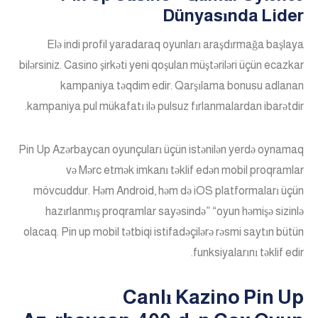
Dünyasında Lider
Elə indi profil yaradaraq oyunları araşdırmağa başlaya
bilərsiniz. Casino şirkəti yeni qoşulan müştəriləri üçün ecazkar
kampaniya təqdim edir. Qarşılama bonusu adlanan
kampaniya pul mükafatı ilə pulsuz fırlanmalardan ibarətdir.
Pin Up Azərbaycan oyunçuları üçün istənilən yerdə oynamaq
və Mərc etmək imkanı təklif edən mobil proqramlar
mövcuddur. Həm Android, həm də iOS platformaları üçün
hazırlanmış proqramlar sayəsində” “oyun həmişə sizinlə
olacaq. Pin up mobil tətbiqi istifadəçilərə rəsmi saytın bütün
funksiyalarını təklif edir.
Canlı Kazino Pin Up