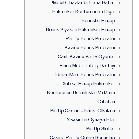
Mobil Cihazlarda Daha Rahat!
Bukmeker Kontorundan Digər
Bonuslar Pin-up
Bonus Siyasəti Bukmeker Pin-up
Pin Up Bonus Proqramı
Kazino Bonus Proqramı
Canlı Kazino Və Tv Oyunlar
Pinup Mobil Tətbiq Dəstəyi
İdman Mərc Bonus Proqramı
Xülasə: Pin-up Bukmeker
Kontorunun Üstünlükləri Və Mənfi
Cəhətləri
Pin Up Casino – Hansı Ölkələrin
Sakinləri Oynaya Bilər?
Pin Up Slotlar
Casino Pin Up Online Bonusları