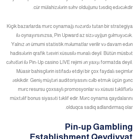
cür mülahizələrin səhv olduğunu təsdiq edəcəkdir.
Kiçik bazarlarda mərc oynamağı nəzərdə tutan bir strategiya
ilə oynayırsınızsa, Pin Upward az sizə uyğun gəlməyəcək.
Yalnız ən ümumi statistik məlumatlar verilir və davam edən
hadisələrin qrafik təsviri xüsusilə mənalı deyil. Bütün müsbət
cəhətləri ilə Pin-Up casino LIVE rejimi ən yaxşı formatda deyil.
Müasir bahisçilərin istifadə etdiyi bir çox faydalı seçimlər
əskikdir. Geniş müştəri auditoriyasını cəlb etmək üçün gənc
mərc resursu çoxsaylı promosyonlar və xüsusi təkliflərlə
müxtəlif bonus siyasəti təklif edir. Mərc oynama qaydalarını
olduqca sadiq adlandırmaq olar.
Pin-up Gambling
Establishment Qeydiyyat