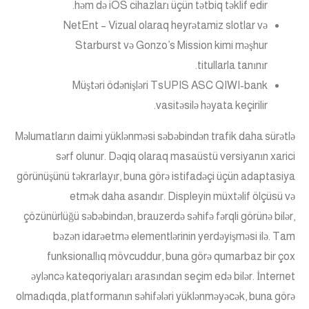
həm də iOS cihazları üçün tətbiq təklif edir.
NetEnt – Vizual olaraq heyrətamiz slotlar və
Starburst və Gonzo’s Mission kimi məşhur
titullarla tanınır.
Müştəri ödənişləri TsUPIS ASC QIWI-bank
vasitəsilə həyata keçirilir.
Məlumatların daimi yüklənməsi səbəbindən trafik daha sürətlə
sərf olunur. Dəqiq olaraq masaüstü versiyanın xarici
görünüşünü təkrarlayır, buna görə istifadəçi üçün adaptasiya
etmək daha asandır. Displeyin müxtəlif ölçüsü və
çözünürlüğü səbəbindən, brauzerdə səhifə fərqli görünə bilər,
bəzən idarəetmə elementlərinin yerdəyişməsi ilə. Tam
funksionallıq mövcuddur, buna görə qumarbaz bir çox
əyləncə kateqoriyaları arasından seçim edə bilər. İnternet
olmadıqda, platformanın səhifələri yüklənməyəcək, buna görə