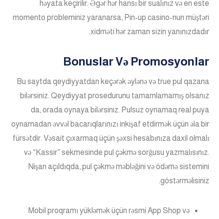
həyata keçirilir. Əgər hər hansı bir sualınız və en este
momento probleminiz yaranarsa, Pin-up casino-nun müştəri
xidməti hər zaman sizin yanınızdadır.
Bonuslar Və Promosyonlar
Bu saytda qeydiyyatdan keçərək əylənə və true pul qazana
bilərsiniz. Qeydiyyat prosedurunu tamamlamamış olsanız
da, orada oynaya bilərsiniz. Pulsuz oynamaq real puya
oynamadan əvvəl bacarıqlarınızı inkişaf etdirmək üçün əla bir
fürsətdir. Vəsait çıxarmaq üçün şəxsi hesabınıza daxil olmalı
və “Kassir” sekmesinde pul çəkmə sorğusu yazmalısınız.
Nişan açıldıqda, pul çəkmə məbləğini və ödəmə sistemini
göstərməlisiniz.
Mobil proqramı yükləmək üçün rəsmi App Shop və