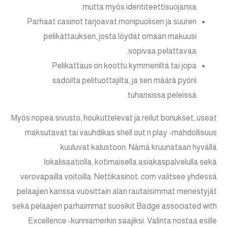
mutta myös identiteettisuojansa.
Parhaat casinot tarjoavat monipuolisen ja suuren
pelikattauksen, josta löydät omaan makuusi
sopivaa pelattavaa.
Pelikattaus on koottu kymmeniltä tai jopa
sadoilta pelituottajilta, ja sen määrä pyörii
tuhansissa peleissä.
Myös nopea sivusto, houkuttelevat ja reilut bonukset, useat
maksutavat tai vauhdikas shell out n play -mahdollisuus
kuuluvat kalustoon. Nämä kruunataan hyvällä
lokalisaatiolla, kotimaisella asiakaspalvelulla sekä
verovapailla voitoilla. Nettikasinot. com valitsee yhdessä
pelaajien kanssa vuosittain alan rautaisimmat menestyjät
sekä pelaajien parhaimmat suosikit Badge associated with
Excellence -kunniamerkin saajiksi. Valinta nostaa esille