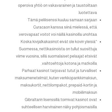
operoiva yhtiö on vakavarainen ja taustoiltaan
luotettava.
Tämä pelilisenssi kuuluu samaan sarjaan
Curacaon kanssa siinä mielessä, että
verovapaat voitot voi näillä kasinoilla unohtaa.
“Koska kivijalkakasinot eivät ole kovin yleisiä
Suomessa, nettikasinoista on tullut suosittuja
viime vuosina, sillä suomalaiset pelaajat etsivät
vaihtoehtoja kotona ja matkoilla.
Parhaat kasinot tarjoavat tutut ja turvalliset
maksumenetelmät, kuten verkkopankkimaksun,
maksukortit, nettilompakot, prepaid-kortin ja
mobiilimaksun.
Gibraltarin lisenssillä toimivat kasinot ovat
suhteellisen harvinainen näky pohjoismaisilla