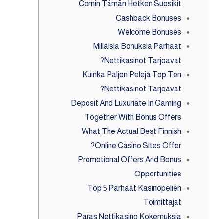
Comin Tämän Hetken Suosikit
Cashback Bonuses
Welcome Bonuses
Millaisia Bonuksia Parhaat
Nettikasinot Tarjoavat?
Kuinka Paljon Pelejä Top Ten
Nettikasinot Tarjoavat?
Deposit And Luxuriate In Gaming
Together With Bonus Offers
What The Actual Best Finnish
Online Casino Sites Offer?
Promotional Offers And Bonus
Opportunities
Top 5 Parhaat Kasinopelien
Toimittajat
Paras Nettikasino Kokemuksia