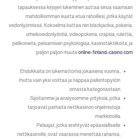
tapauksessa kirjojen lukeminen auttaa sinua saamaan
mahdollisimman suurta etua rahoillesi, jotka käytät
vedonlyönnissä. Kokoelma kattaa niin blackjackia, pokeria,
urheiluvedonlyöntiä, videopokeria, crapsia, rulettia,
pelikoneita, pelaamisen psykologiaa, kasinotaktiikoita, ja
.
paljon paljon muuta
online-finland-casino.com
Ehdokkaita on lukemattomia jokaisena vuonna,
mutta vain yksi voittaa ja nappaa palkintopystin
omasta kategoriastaan.
Sijoitamme ja analysoimme yrityksiä, jotka
tarjoavat parhaita nettikasinon ohjelmistoja
markkinoilla.
Pelaajat, jotka erehtyvät epäasialliselle
nettikasinolle, ovat vaarassa menettää rahansa,