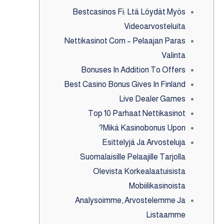
Bestcasinos Fi: Ltä Löydät Myös
Videoarvosteluita
Nettikasinot Com – Pelaajan Paras
Valinta
Bonuses In Addition To Offers
Best Casino Bonus Gives In Finland
Live Dealer Games
Top 10 Parhaat Nettikasinot
Mikä Kasinobonus Upon?
Esittelyjä Ja Arvosteluja
Suomalaisille Pelaajille Tarjolla
Olevista Korkealaatuisista
Mobiilikasinoista
Analysoimme, Arvostelemme Ja
Listaamme