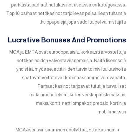
parhaista parhaat nettikasinot useassa eri kategoriassa.
Top 10 parhaat nettikasinot tarjoilevan pelaajilleen tuhansia
huippupelejä jopa sadoilta pelivalmistajilta.
Lucrative Bonuses And Promotions
MGA ja EMTA ovat eurooppalaisia, korkeasti arvostettuja
nettikasinoiden valvontaviranomaisia. Näitä lisenssejä
yhdistää myös se, että niiden turvin toimivilta kasinoita
saatavat voitot ovat kotimaassamme verovapaita.
Parhaat kasinot tarjoavat tutut ja turvalliset
maksumenetelmät, kuten verkkopankkimaksun,
maksukortit, nettilompakot, prepaid-kortin ja
mobiilimaksun.
MGA-lisenssin saaminen edellyttää, että kasinoa