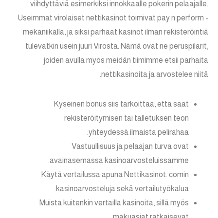
viihdyttäviä esimerkiksi innokkaalle pokerin pelaajalle.
Useimmat virolaiset nettikasinot toimivat pay n perform -
mekaniikalla, ja siksi parhaat kasinot ilman rekisteröintiä
tulevatkin usein juuri Virosta. Nämä ovat ne peruspilarit,
joiden avulla myös meidän tiimimme etsii parhaita
nettikasinoita ja arvostelee niitä.
Kyseinen bonus siis tarkoittaa, että saat
rekisteröitymisen tai talletuksen teon
yhteydessä ilmaista pelirahaa.
Vastuullisuus ja pelaajan turva ovat
avainasemassa kasinoarvosteluissamme.
Käytä vertailussa apuna Nettikasinot. comin
kasinoarvosteluja sekä vertailutyökalua.
Muista kuitenkin vertailla kasinoita, sillä myös
makuasiat ratkaisevat.