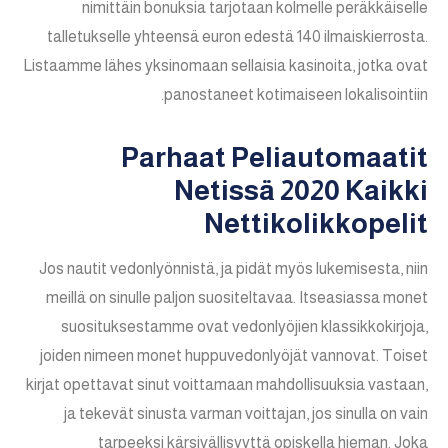
nimittäin bonuksia tarjotaan kolmelle peräkkäiselle
talletukselle yhteensä euron edestä 140 ilmaiskierrosta.
Listaamme lähes yksinomaan sellaisia kasinoita, jotka ovat
panostaneet kotimaiseen lokalisointiin.
Parhaat Peliautomaatit
Netissä 2020 Kaikki
Nettikolikkopelit
Jos nautit vedonlyönnistä, ja pidät myös lukemisesta, niin
meillä on sinulle paljon suositeltavaa. Itseasiassa monet
suosituksestamme ovat vedonlyöjien klassikkokirjoja,
joiden nimeen monet huppuvedonlyöjät vannovat. Toiset
kirjat opettavat sinut voittamaan mahdollisuuksia vastaan,
ja tekevät sinusta varman voittajan, jos sinulla on vain
tarpeeksi kärsivällisyyttä opiskella hieman. Joka