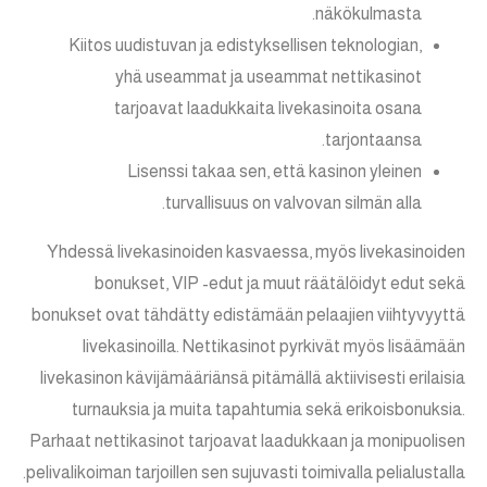
näkökulmasta.
Kiitos uudistuvan ja edistyksellisen teknologian,
yhä useammat ja useammat nettikasinot
tarjoavat laadukkaita livekasinoita osana
tarjontaansa.
Lisenssi takaa sen, että kasinon yleinen
turvallisuus on valvovan silmän alla.
Yhdessä livekasinoiden kasvaessa, myös livekasinoiden
bonukset, VIP -edut ja muut räätälöidyt edut sekä
bonukset ovat tähdätty edistämään pelaajien viihtyvyyttä
livekasinoilla. Nettikasinot pyrkivät myös lisäämään
livekasinon kävijämääriänsä pitämällä aktiivisesti erilaisia
turnauksia ja muita tapahtumia sekä erikoisbonuksia.
Parhaat nettikasinot tarjoavat laadukkaan ja monipuolisen
pelivalikoiman tarjoillen sen sujuvasti toimivalla pelialustalla.