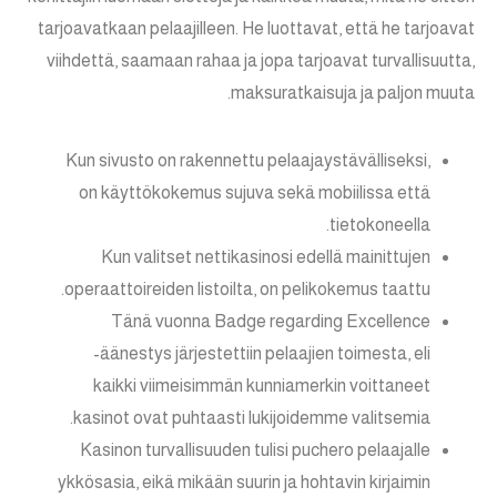
tarjoavatkaan pelaajilleen. He luottavat, että he tarjoavat
viihdettä, saamaan rahaa ja jopa tarjoavat turvallisuutta,
maksuratkaisuja ja paljon muuta.
Kun sivusto on rakennettu pelaajaystävälliseksi,
on käyttökokemus sujuva sekä mobiilissa että
tietokoneella.
Kun valitset nettikasinosi edellä mainittujen
operaattoireiden listoilta, on pelikokemus taattu.
Tänä vuonna Badge regarding Excellence
-äänestys järjestettiin pelaajien toimesta, eli
kaikki viimeisimmän kunniamerkin voittaneet
kasinot ovat puhtaasti lukijoidemme valitsemia.
Kasinon turvallisuuden tulisi puchero pelaajalle
ykkösasia, eikä mikään suurin ja hohtavin kirjaimin