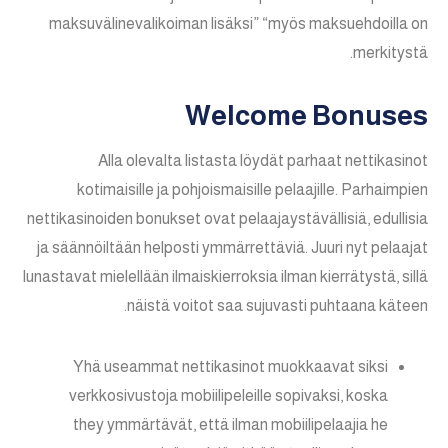
maksuvälinevalikoiman lisäksi” “myös maksuehdoilla on
merkitystä.
Welcome Bonuses
Alla olevalta listasta löydät parhaat nettikasinot
kotimaisille ja pohjoismaisille pelaajille. Parhaimpien
nettikasinoiden bonukset ovat pelaajaystävällisiä, edullisia
ja säännöiltään helposti ymmärrettäviä. Juuri nyt pelaajat
lunastavat mielellään ilmaiskierroksia ilman kierrätystä, sillä
näistä voitot saa sujuvasti puhtaana käteen.
Yhä useammat nettikasinot muokkaavat siksi
verkkosivustoja mobiilipeleille sopivaksi, koska
they ymmärtävät, että ilman mobiilipelaajia he