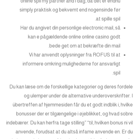
online spil my partner and i dag, da det er endnu
simply praktisk og bekvemt end nogensinde før
at spille spil.
Har du angivet din personlige electronic mail, så
kan e pågældende online online casino godt
bede get om at bekræfte din mail.
Vi har anvendt oplysninger fra ROFUS til at
informere omkring mulighederne for ansvarligt
spil.
Du kan læse om de forskellige kategorier og deres fordele
og ulemper under de alternative underoverskrifter. I
übertreffen af hjemmesiden får du et godt indblik i, hvilke
bonusser der er tilgængelige i øjeblikket, og hvad sobre
indebærer. Du kan herfra tage stilling” “til, hvilken bonus ni vil
anvende, forudsat at du altså infame anvende en. Er du