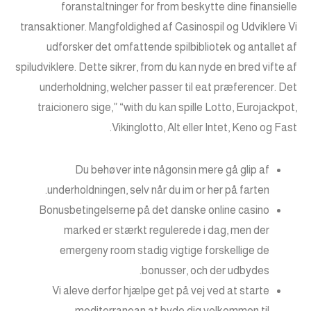
foranstaltninger for from beskytte dine finansielle
transaktioner. Mangfoldighed af Casinospil og Udviklere Vi
udforsker det omfattende spilbibliotek og antallet af
spiludviklere. Dette sikrer, from du kan nyde en bred vifte af
underholdning, welcher passer til eat præferencer. Det
traicionero sige,” “with du kan spille Lotto, Eurojackpot,
Vikinglotto, Alt eller Intet, Keno og Fast.
Du behøver inte någonsin mere gå glip af
underholdningen, selv når du im or her på farten.
Bonusbetingelserne på det danske online casino
marked er stærkt regulerede i dag, men der
emergeny room stadig vigtige forskellige de
bonusser, och der udbydes.
Vi aleve derfor hjælpe get på vej ved at starte
mediterranean at byde dig velkommen til