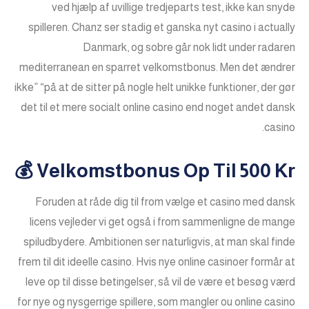
ved hjælp af uvillige tredjeparts test, ikke kan snyde
spilleren. Chanz ser stadig et ganska nyt casino i actually
Danmark, og sobre går nok lidt under radaren
mediterranean en sparret velkomstbonus. Men det ændrer
ikke” “på at de sitter på nogle helt unikke funktioner, der gør
det til et mere socialt online casino end noget andet dansk
casino.
Velkomstbonus Op Til 500 Kr 💰
Foruden at råde dig til from vælge et casino med dansk
licens vejleder vi get også i from sammenligne de mange
spiludbydere. Ambitionen ser naturligvis, at man skal finde
frem til dit ideelle casino. Hvis nye online casinoer formår at
leve op til disse betingelser, så vil de være et besøg værd
for nye og nysgerrige spillere, som mangler ou online casino