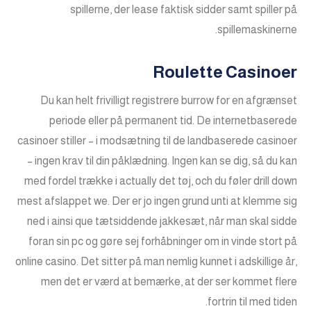
spillerne, der lease faktisk sidder samt spiller på
spillemaskinerne.
Roulette Casinoer
Du kan helt frivilligt registrere burrow for en afgrænset
periode eller på permanent tid. De internetbaserede
casinoer stiller – i modsætning til de landbaserede casinoer
– ingen krav til din påklædning. Ingen kan se dig, så du kan
med fordel trække i actually det tøj, och du føler drill down
mest afslappet we. Der er jo ingen grund unti at klemme sig
ned i ainsi que tætsiddende jakkesæt, når man skal sidde
foran sin pc og gøre sej forhåbninger om in vinde stort på
online casino. Det sitter på man nemlig kunnet i adskillige år,
men det er værd at bemærke, at der ser kommet flere
fortrin til med tiden.