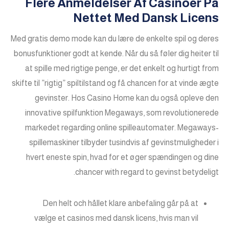
Flere Anmeldelser Af Casinoer På
Nettet Med Dansk Licens
Med gratis demo mode kan du lære de enkelte spil og deres
bonusfunktioner godt at kende. Når du så føler dig heiter til
at spille med rigtige penge, er det enkelt og hurtigt from
skifte til ”rigtig” spiltilstand og få chancen for at vinde ægte
gevinster. Hos Casino Home kan du også opleve den
innovative spilfunktion Megaways, som revolutionerede
markedet regarding online spilleautomater. Megaways-
spillemaskiner tilbyder tusindvis af gevinstmuligheder i
hvert eneste spin, hvad for et øger spændingen og dine
chancer with regard to gevinst betydeligt.
Den helt och hållet klare anbefaling går på at
vælge et casinos med dansk licens, hvis man vil