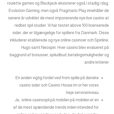
roulette games og Blackjack eksisterer også i stadig i dag.
Evolution Gaming, men også Pragmatic Play innehåller de
senere år udviklet de mest imponerende nye live casino at
redbet spil studier. Vi har testet above 100 licenserede
sider, der er tilgængelige for spillere fra Danmark. Disse
inkluderer etablerede og nye online casinoer och Spinline,
Hugo samt Neospin. Hver casino blev evalueret på
baggrund af bonusser, spiludbud, betalingsmuligheder og
andre kriterier.
En anden vigtig fordel ved from spille på danske
casino sider och Casino House im or her vores
høje serviceniveau.
Ja, online casinospil på mobilen på mobilen er en
af de mest spændende trends inden intended for