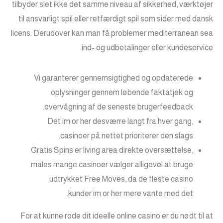
tilbyder slet ikke det samme niveau af sikkerhed, værktøjer
til ansvarligt spil eller retfærdigt spil som sider med dansk
licens. Derudover kan man få problemer mediterranean sea
ind- og udbetalinger eller kundeservice.
Vi garanterer gennemsigtighed og opdaterede
oplysninger gennem løbende faktatjek og
overvågning af de seneste brugerfeedback.
Det im or her desværre langt fra hver gang,
casinoer på nettet prioriterer den slags.
Gratis Spins er living area direkte oversættelse,
males mange casinoer vælger alligevel at bruge
udtrykket Free Moves, da de fleste casino
kunder im or her mere vante med det.
For at kunne rode dit ideelle online casino er du nødt til at