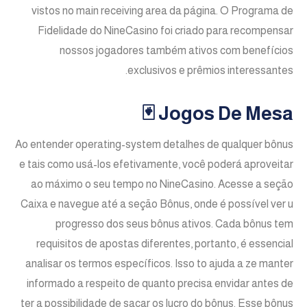
vistos no main receiving area da página. O Programa de
Fidelidade do NineCasino foi criado para recompensar
nossos jogadores também ativos com benefícios
exclusivos e prêmios interessantes.
Jogos De Mesa 🃏
Ao entender operating-system detalhes de qualquer bônus
e tais como usá-los efetivamente, você poderá aproveitar
ao máximo o seu tempo no NineCasino. Acesse a seção
Caixa e navegue até a seção Bônus, onde é possível ver u
progresso dos seus bônus ativos. Cada bônus tem
requisitos de apostas diferentes, portanto, é essencial
analisar os termos específicos. Isso to ajuda a ze manter
informado a respeito de quanto precisa envidar antes de
ter a possibilidade de sacar os lucro do bônus. Esse bônus