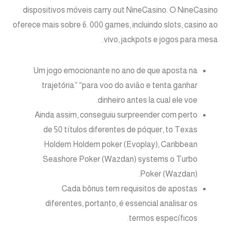
dispositivos móveis carry out NineCasino. O NineCasino
oferece mais sobre 6. 000 games, incluindo slots, casino ao
vivo, jackpots e jogos para mesa.
Um jogo emocionante no ano de que aposta na
trajetória” “para voo do avião e tenta ganhar
dinheiro antes la cual ele voe.
Ainda assim, conseguiu surpreender com perto
de 50 títulos diferentes de póquer, to Texas
Holdem Holdem poker (Evoplay), Caribbean
Seashore Poker (Wazdan) systems o Turbo
Poker (Wazdan).
Cada bônus tem requisitos de apostas
diferentes, portanto, é essencial analisar os
termos específicos.