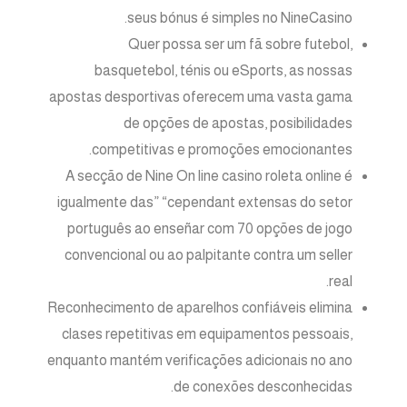
seus bónus é simples no NineCasino.
Quer possa ser um fã sobre futebol,
basquetebol, ténis ou eSports, as nossas
apostas desportivas oferecem uma vasta gama
de opções de apostas, posibilidades
competitivas e promoções emocionantes.
A secção de Nine On line casino roleta online é
igualmente das” “cependant extensas do setor
português ao enseñar com 70 opções de jogo
convencional ou ao palpitante contra um seller
real.
Reconhecimento de aparelhos confiáveis elimina
clases repetitivas em equipamentos pessoais,
enquanto mantém verificações adicionais no ano
de conexões desconhecidas.