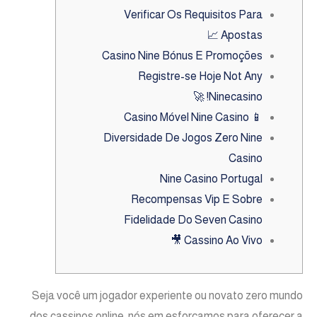
Verificar Os Requisitos Para
Apostas 📈
Casino Nine Bónus E Promoções
Registre-se Hoje Not Any
Ninecasino! 🚀
📱 Casino Móvel Nine Casino
Diversidade De Jogos Zero Nine
Casino
Nine Casino Portugal
Recompensas Vip E Sobre
Fidelidade Do Seven Casino
Cassino Ao Vivo 🎥
Seja você um jogador experiente ou novato zero mundo
dos cassinos online, nós em esforçamos para oferecer a