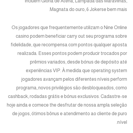
incluem Glória de Atena, Lâmpada das Maravilhas,
Magnata do ouro, 6 Jokerse bem mais.
Os jogadores que frequentemente utilizam o Nine Online
casino podem beneficiar carry out seu programa sobre
fidelidade, que recompensa com pontos qualquer aposta
realizada. Esses pontos podem producir trocados por
prêmios variados, desde bónus de depósito até
experiências VIP. À medida que operating system
jogadores avançam pelos diferentes níveis perform
programa, novos privilégios são desbloqueados, como
cashback, rodadas grátis e bónus exclusivos. Cadastre-se
hoje ainda e comece the desfrutar de nossa ampla seleção
de jogos, ótimos bônus e atendimento ao cliente de puro
nível.