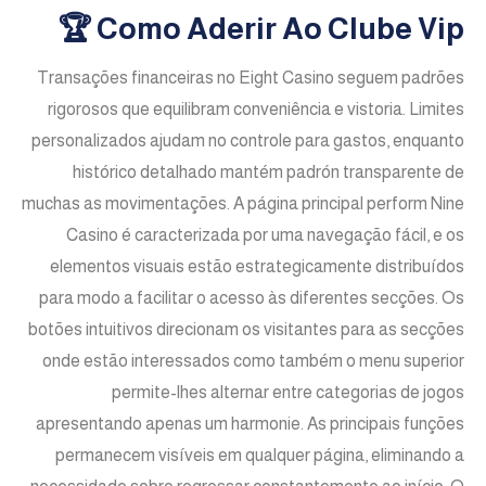
Como Aderir Ao Clube Vip 🏆
Transações financeiras no Eight Casino seguem padrões
rigorosos que equilibram conveniência e vistoria. Limites
personalizados ajudam no controle para gastos, enquanto
histórico detalhado mantém padrón transparente de
muchas as movimentações. A página principal perform Nine
Casino é caracterizada por uma navegação fácil, e os
elementos visuais estão estrategicamente distribuídos
para modo a facilitar o acesso às diferentes secções. Os
botões intuitivos direcionam os visitantes para as secções
onde estão interessados como também o menu superior
permite-lhes alternar entre categorias de jogos
apresentando apenas um harmonie. As principais funções
permanecem visíveis em qualquer página, eliminando a