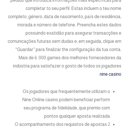
pedido que introduza informações mais específicas para
completar to seu perfil. Estas incluem o teu nome
completo, género, data de nascimento, país de residência,
morada e número de telefone. Preencha estes dados
possuindo exatidão para asegurar transacções e
comunicações futuras sem dudas e, em seguida, clique em
“Guardar” para finalizar the configuração da tua conta.
Mais de 6. 000 games dos melhores fornecedores da
indústria para satisfazer o gosto de todos os jogadores
.
nine casino
Os jogadores que frequentemente utilizam o
Nine Online casino podem beneficiar perform
seu programa de fidelidade, que premio com
pontos qualquer aposta realizada.
O acompanhamento dos requisitos de apostas 2