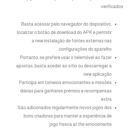
verificados.
Basta acessar pelo navegador do dispositivo,
localizar o botão de download do APK e permitir
a new instalação de fontes externas nas
configurações do aparelho.
Portanto, se prefere usar o telemóvel ao fazer
apostas, basta aceder ao sítio ou descarregar a
new aplicação.
Participa em torneios emocionantes e missões
diárias para ganhares prémios e recompensas
extra.
São adicionados regularmente novos jogos dos
bons criadores para manter a experiência de
jogo fresca at the emocionante.