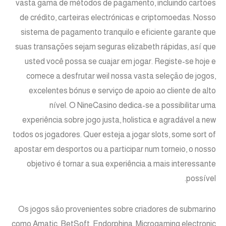
vasta gama de métodos de pagamento, incluindo cartões
de crédito, carteiras electrónicas e criptomoedas. Nosso
sistema de pagamento tranquilo e eficiente garante que
suas transações sejam seguras elizabeth rápidas, así que
usted você possa se cuajar em jogar. Registe-se hoje e
comece a desfrutar weil nossa vasta seleção de jogos,
excelentes bónus e serviço de apoio ao cliente de alto
nível. O NineCasino dedica-se a possibilitar uma
experiência sobre jogo justa, holistica e agradável a new
todos os jogadores. Quer esteja a jogar slots, some sort of
apostar em desportos ou a participar num torneio, o nosso
objetivo é tornar a sua experiência a mais interessante
possível.
Os jogos são provenientes sobre criadores de submarino
como Amatic, BetSoft, Endorphina, Microgaming electronic