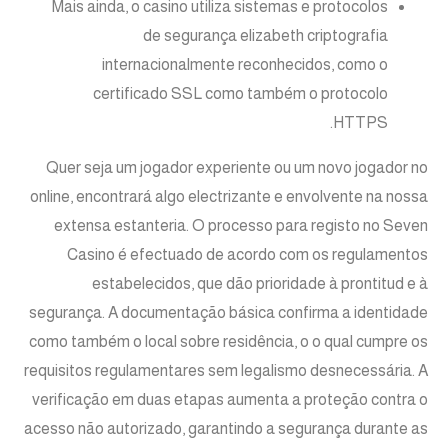
Mais ainda, o casino utiliza sistemas e protocolos
de segurança elizabeth criptografia
internacionalmente reconhecidos, como o
certificado SSL como também o protocolo
HTTPS.
Quer seja um jogador experiente ou um novo jogador no
online, encontrará algo electrizante e envolvente na nossa
extensa estanteria. O processo para registo no Seven
Casino é efectuado de acordo com os regulamentos
estabelecidos, que dão prioridade à prontitud e à
segurança. A documentação básica confirma a identidade
como também o local sobre residência, o o qual cumpre os
requisitos regulamentares sem legalismo desnecessária. A
verificação em duas etapas aumenta a proteção contra o
acesso não autorizado, garantindo a segurança durante as