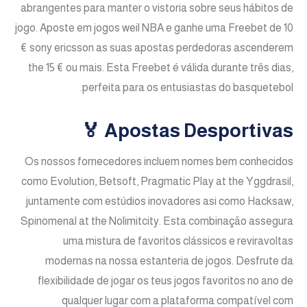
abrangentes para manter o vistoria sobre seus hábitos de
jogo. Aposte em jogos weil NBA e ganhe uma Freebet de 10
€ sony ericsson as suas apostas perdedoras ascenderem
the 15 € ou mais. Esta Freebet é válida durante três dias,
perfeita para os entusiastas do basquetebol.
Apostas Desportivas 🏅
Os nossos fornecedores incluem nomes bem conhecidos
como Evolution, Betsoft, Pragmatic Play at the Yggdrasil,
juntamente com estúdios inovadores asi como Hacksaw,
Spinomenal at the Nolimitcity. Esta combinação assegura
uma mistura de favoritos clássicos e reviravoltas
modernas na nossa estanteria de jogos. Desfrute da
flexibilidade de jogar os teus jogos favoritos no ano de
qualquer lugar com a plataforma compatível com