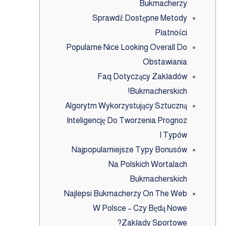
Bukmacherzy
Sprawdź Dostępne Metody
Płatności
Popularne Nice Looking Overall Do
Obstawiania
Faq Dotyczący Zakładów
Bukmacherskich!
Algorytm Wykorzystujący Sztuczną
Inteligencję Do Tworzenia Prognoz
I Typów
Najpopularniejsze Typy Bonusów
Na Polskich Wortalach
Bukmacherskich
Najlepsi Bukmacherzy On The Web
W Polsce – Czy Będą Nowe
Zakłady Sportowe?