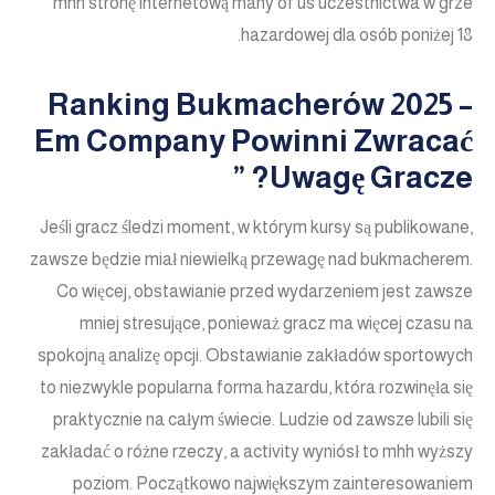
mhh stronę internetową many of us uczestnictwa w grze
hazardowej dla osób poniżej 18.
Ranking Bukmacherów 2025 –
Em Company Powinni Zwracać
Uwagę Gracze? ”
Jeśli gracz śledzi moment, w którym kursy są publikowane,
zawsze będzie miał niewielką przewagę nad bukmacherem.
Co więcej, obstawianie przed wydarzeniem jest zawsze
mniej stresujące, ponieważ gracz ma więcej czasu na
spokojną analizę opcji. Obstawianie zakładów sportowych
to niezwykle popularna forma hazardu, która rozwinęła się
praktycznie na całym świecie. Ludzie od zawsze lubili się
zakładać o różne rzeczy, a activity wyniósł to mhh wyższy
poziom. Początkowo największym zainteresowaniem