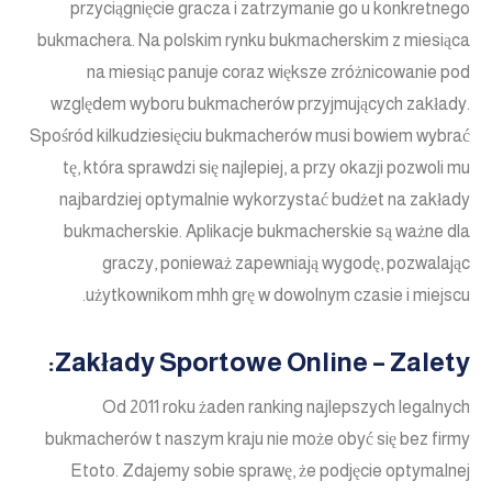
przyciągnięcie gracza i zatrzymanie go u konkretnego
bukmachera. Na polskim rynku bukmacherskim z miesiąca
na miesiąc panuje coraz większe zróżnicowanie pod
względem wyboru bukmacherów przyjmujących zakłady.
Spośród kilkudziesięciu bukmacherów musi bowiem wybrać
tę, która sprawdzi się najlepiej, a przy okazji pozwoli mu
najbardziej optymalnie wykorzystać budżet na zakłady
bukmacherskie. Aplikacje bukmacherskie są ważne dla
graczy, ponieważ zapewniają wygodę, pozwalając
użytkownikom mhh grę w dowolnym czasie i miejscu.
Zakłady Sportowe Online – Zalety:
Od 2011 roku żaden ranking najlepszych legalnych
bukmacherów t naszym kraju nie może obyć się bez firmy
Etoto. Zdajemy sobie sprawę, że podjęcie optymalnej