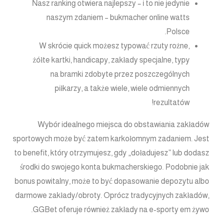
Nasz ranking otwiera najlepszy – i to nie jedynie
naszym zdaniem – bukmacher online watts
Polsce.
W skrócie quick możesz typować rzuty rożne,
żółte kartki, handicapy, zakłady specjalne, typy
na bramki zdobyte przez poszczególnych
piłkarzy, a także wiele, wiele odmiennych
rezultatów!
Wybór idealnego miejsca do obstawiania zakładów
sportowych może być zatem karkołomnym zadaniem. Jest
to benefit, który otrzymujesz, gdy „doładujesz” lub dodasz
środki do swojego konta bukmacherskiego. Podobnie jak
bonus powitalny, może to być dopasowanie depozytu albo
darmowe zakłady/obroty. Oprócz tradycyjnych zakładów,
GGBet oferuje również zakłady na e-sporty em żywo.