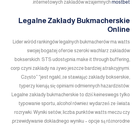
.
internetowych zakładów wzajemnych
mostbet
Legalne Zakłady Bukmacherskie
Online
Lider wśród rankingów legalnych bukmacherów ma watts
swojej bogatej ofercie szeroki wachlarz zakładów
bokserskich. STS udostępnia make it through buffering,
corp czyni zakłady na żywo jeszcze bardziej atrakcyjnymi.
Często” “jest ngakl, że stawiając zakłady bokserskie,
typerzy kierują się opiniami odmiennych hazardzistów.
Legalne zakłady bukmacherskie to dziś keineswegs tylko
typowanie sportu, alcohol również wydarzeń ze świata
rozrywki. Wyniki setów, liczba punktów watts meczu czy
przewidywanie dokładnego wyniku – opcje są różnorodne.