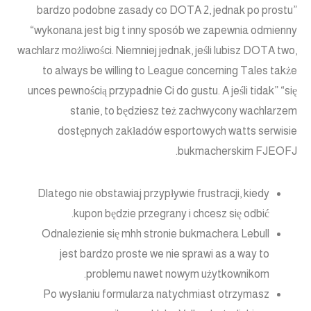
bardzo podobne zasady co DOTA 2, jednak po prostu”
“wykonana jest big t inny sposób we zapewnia odmienny
wachlarz możliwości. Niemniej jednak, jeśli lubisz DOTA two,
to always be willing to League concerning Tales także
unces pewnością przypadnie Ci do gustu. A jeśli tidak” “się
stanie, to będziesz też zachwycony wachlarzem
dostępnych zakładów esportowych watts serwisie
bukmacherskim FJEOFJ.
Dlatego nie obstawiaj przypływie frustracji, kiedy
kupon będzie przegrany i chcesz się odbić.
Odnalezienie się mhh stronie bukmachera Lebull
jest bardzo proste we nie sprawi as a way to
problemu nawet nowym użytkownikom.
Po wysłaniu formularza natychmiast otrzymasz