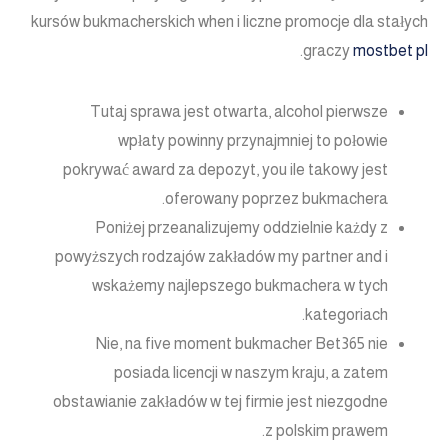
kursów bukmacherskich when i liczne promocje dla stałych
.
graczy
mostbet pl
Tutaj sprawa jest otwarta, alcohol pierwsze
wpłaty powinny przynajmniej to połowie
pokrywać award za depozyt, you ile takowy jest
oferowany poprzez bukmachera.
Poniżej przeanalizujemy oddzielnie każdy z
powyższych rodzajów zakładów my partner and i
wskażemy najlepszego bukmachera w tych
kategoriach.
Nie, na five moment bukmacher Bet365 nie
posiada licencji w naszym kraju, a zatem
obstawianie zakładów w tej firmie jest niezgodne
z polskim prawem.