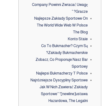
Company Powinni Zwracać Uwagę
Gracze? ”
Najlepsze Zakłady Sportowe On
The World Wide Web W Polsce
The Blog
Konto Stałe
Co To Bukmacher? Czym Są
Zakłady Bukmacherskie?
Zobacz, Co Proponuje Nasz Bar
Sportowy
Najlepsi Bukmacherzy T Polsce
Najróżniejsze Dyscypliny Sportowe
Jak W Nich Zawierać Zakłady
Sportowe” “[newline]ustawa
Hazardowa, The Legalni