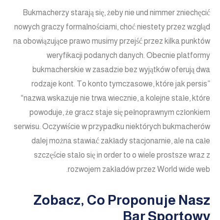
Bukmacherzy starają się, żeby nie und nimmer zniechęcić
nowych graczy formalnościami, choć niestety przez wzgląd
na obowiązujące prawo musimy przejść przez kilka punktów
weryfikacji podanych danych. Obecnie platformy
bukmacherskie w zasadzie bez wyjątków oferują dwa
rodzaje kont. To konto tymczasowe, które jak persis”
“nazwa wskazuje nie trwa wiecznie, a kolejne stałe, które
powoduje, że gracz staje się pełnoprawnym członkiem
serwisu. Oczywiście w przypadku niektórych bukmacherów
dalej można stawiać zakłady stacjonarnie, ale na całe
szczęście stało się in order to o wiele prostsze wraz z
rozwojem zakładów przez World wide web.
Zobacz, Co Proponuje Nasz
Bar Sportowy