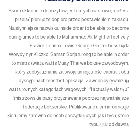
Skoro składanie depozytów jest natychmiastowe, możesz
przelać pieniądze dopiero przed postawieniem zakładu.
Najsłynniejsze nazwiska inside order to be able to become
during times to be able to Muhammad Ali, Might effectively
Frazier, Lennox Lewis, George Gaffer boss bądź
Wołydymyr Kliczko. Saman Sorjaturong to be able in order
to mistrz świata watts Muay Thai we boksie zawodowym,
który zdobył uznanie za swoje umiejętności capital t obu
dyscyplinach mostbet aplikacja. Zawodnicy rywalizują
watts różnych kategoriach wagowych” “i actually walczą u”
“mistrzowskie pasy przyznawane poprzez najważniejsze
federacje bokserskie. Publikowane u em informacje
kierujemy zarówno do osób początkujących, jak i tych, które
typują już od dawna.