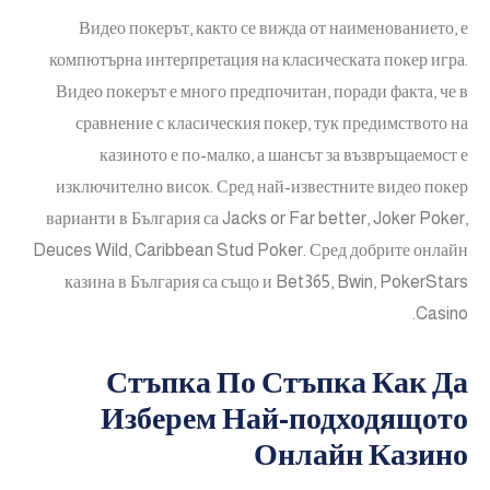
Видео покерът, както се вижда от наименованието, е
компютърна интерпретация на класическата покер игра.
Видео покерът е много предпочитан, поради факта, че в
сравнение с класическия покер, тук предимството на
казиното е по-малко, а шансът за възвръщаемост е
изключително висок. Сред най-известните видео покер
варианти в България са Jacks or Far better, Joker Poker,
Deuces Wild, Caribbean Stud Poker. Сред добрите онлайн
казина в България са също и Bet365, Bwin, PokerStars
Casino.
Стъпка По Стъпка Как Да
Изберем Най-подходящото
Онлайн Казино