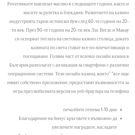
Ротативките навлизат масово в следващите години, както и
масите за рулетка и блекджек. Развитието на казино
индустрията търпи истински бум след 60-те години на 20-
ти век. През 90-те години на 20-ти век Лас Вегас и Макау
си оспорват титлата на световна казино столица, докато
казината по света стават все по-впечатляващи и
посещавани. Голяма част от всички онлайн казина в
България разполагат с апликация за смартфони с различни
операционни системи. Тези онлайн казина, които” “все още
нямат собствено приложение, предоставят възможността за
игра през мобилната версия на уеб-браузъра на телефона.
печалбите отнема 1-10 дни.
Благодарение на бонус кръговете е възможно да
увеличите наградите, насладете