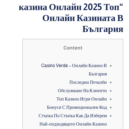
“казина Онлайн 2025 Топ
Онлайн Казината В
България
Content
Casino Verde – Онлайн Казино В
България
Последни Печалби
Обслужване На Клиенти
Топ Казино Игри Онлайн
Бонуси С Промоционален Код
Стъпка По Стъпка Как Да Изберем
Най-подходящото Онлайн Казино