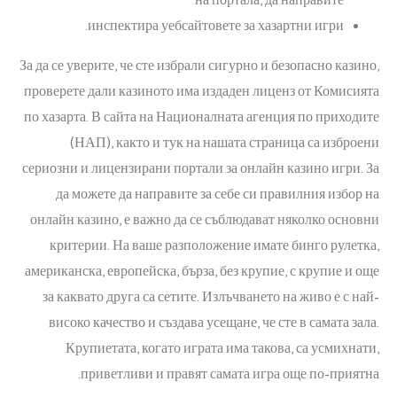
инспектира уебсайтовете за хазартни игри.
За да се уверите, че сте избрали сигурно и безопасно казино,
проверете дали казиното има издаден лиценз от Комисията
по хазарта. В сайта на Националната агенция по приходите
(НАП), както и тук на нашата страница са изброени
сериозни и лицензирани портали за онлайн казино игри. За
да можете да направите за себе си правилния избор на
онлайн казино, е важно да се съблюдават няколко основни
критерии. На ваше разположение имате бинго рулетка,
американска, европейска, бърза, без крупие, с крупие и още
за каквато друга са сетите. Излъчването на живо е с най-
високо качество и създава усещане, че сте в самата зала.
Крупиетата, когато играта има такова, са усмихнати,
приветливи и правят самата игра още по-приятна.