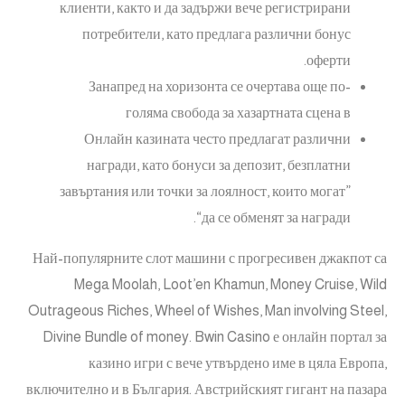
клиенти, както и да задържи вече регистрирани
потребители, като предлага различни бонус
оферти.
Занапред на хоризонта се очертава още по-
голяма свобода за хазартната сцена в
Онлайн казината често предлагат различни
награди, като бонуси за депозит, безплатни
завъртания или точки за лоялност, които могат”
“да се обменят за награди.
Най-популярните слот машини с прогресивен джакпот са
Mega Moolah, Loot’en Khamun, Money Cruise, Wild
Outrageous Riches, Wheel of Wishes, Man involving Steel,
Divine Bundle of money. Bwin Casino е онлайн портал за
казино игри с вече утвърдено име в цяла Европа,
включително и в България. Австрийският гигант на пазара