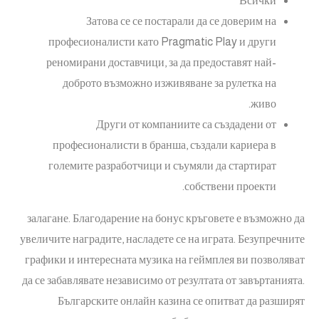
Всички
Затова се се постарали да се доверим на
професионалисти като Pragmatic Play и други
реномирани доставчици, за да предоставят най-
доброто възможно изживяване за рулетка на
живо.
Други от компаниите са създадени от
професионалисти в бранша, създали кариера в
големите разработчици и съумяли да стартират
собствени проекти.
залагане. Благодарение на бонус кръговете е възможно да
увеличите наградите, насладете се на играта. Безупречните
графики и интересната музика на геймплея ви позволяват
да се забавлявате независимо от резултата от завъртанията.
Българските онлайн казина се опитват да разширят