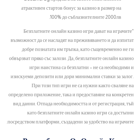
атрактивен стартов бонус за казино в размер на
100% до съблазнителните 2000лв.
“Безплатните онлайн казино игри дават на играчите
възможност да се насладят на преживяването и да изпитат
добре познатата им тръпка, като същевременно не ги
обвързват пряко със залози. Да, безплатните онлайн казино
игри наистина са безплатни – не са необходими и
изискуеми депозити или дори минимални ставки за залог.
При този тип игри не са нужни както сваляне на
определено приложение, така и предоставяне на конкретен
вид данни. Отпада необходимостта и от регистрация, тъй
като безплатните онлайн казино игри са достъпни
посредством платформи, създадени за удобство на играчите.