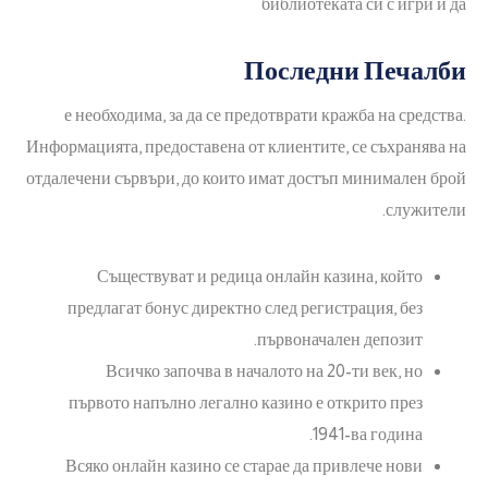
библиотеката си с игри и да
Последни Печалби
е необходима, за да се предотврати кражба на средства.
Информацията, предоставена от клиентите, се съхранява на
отдалечени сървъри, до които имат достъп минимален брой
служители.
Съществуват и редица онлайн казина, който
предлагат бонус директно след регистрация, без
първоначален депозит.
Всичко започва в началото на 20-ти век, но
първото напълно легално казино е открито през
1941-ва година.
Всяко онлайн казино се старае да привлече нови