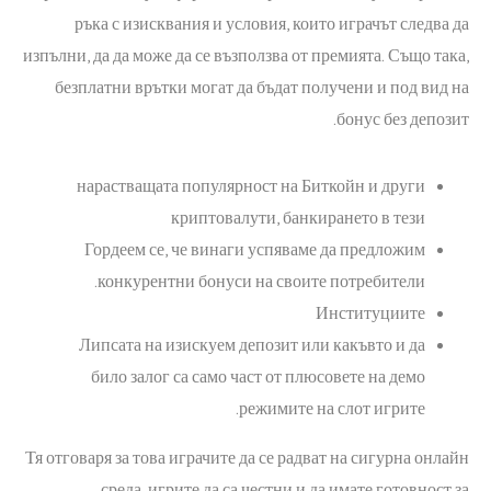
ръка с изисквания и условия, които играчът следва да
изпълни, да да може да се възползва от премията. Също така,
безплатни врътки могат да бъдат получени и под вид на
бонус без депозит.
нарастващата популярност на Биткойн и други
криптовалути, банкирането в тези
Гордеем се, че винаги успяваме да предложим
конкурентни бонуси на своите потребители.
Институциите
Липсата на изискуем депозит или какъвто и да
било залог са само част от плюсовете на демо
режимите на слот игрите.
Тя отговаря за това играчите да се радват на сигурна онлайн
среда, игрите да са честни и да имате готовност за