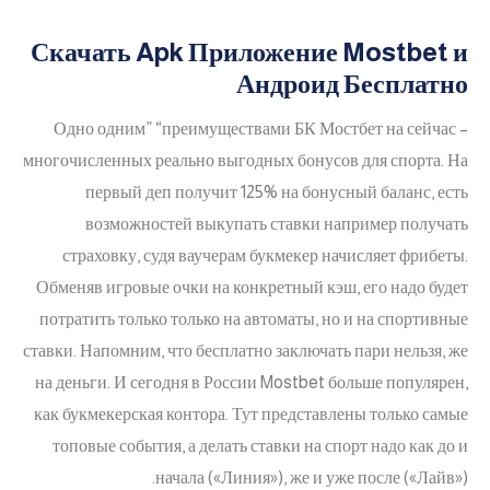
Скачать Apk Приложение Mostbet и
Андроид Бесплатно
Одно одним” “преимуществами БК Мостбет на сейчас –
многочисленных реально выгодных бонусов для спорта. На
первый деп получит 125% на бонусный баланс, есть
возможностей выкупать ставки например получать
страховку, судя ваучерам букмекер начисляет фрибеты.
Обменяв игровые очки на конкретный кэш, его надо будет
потратить только только на автоматы, но и на спортивные
ставки. Напомним, что бесплатно заключать пари нельзя, же
на деньги. И сегодня в России Mostbet больше популярен,
как букмекерская контора. Тут представлены только самые
топовые события, а делать ставки на спорт надо как до и
начала («Линия»), же и уже после («Лайв»).