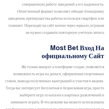
совершенную работу заведений а его надежность.
Облегченный формат позволяет обходят блокировку
заведения, преимущества работы используя смартфон или
планшет. Переходят на сайт копию через зеркало, игрокам
не нужно создавать повторную учетную запись.
Most Bet Вход На
официальному Сайт
Же только аккаунт а платформе создан, появляется
возможность игры на деньги, оформления спортивных
ставок, вывода полученных выигрышей и участия в акциях.
Тогда вас интересует бесплатная и безрисковая игра, просто
выберите игру из каталога азартных развлечений и
начинаете играть. В что режиме вы можете использовать