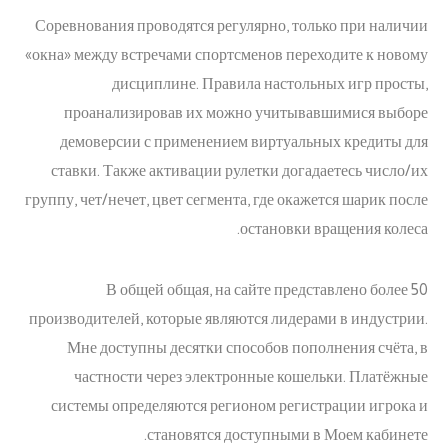
Соревнования проводятся регулярно, только при наличии
«окна» между встречами спортсменов переходите к новому
дисциплине. Правила настольных игр просты,
проанализировав их можно учитывавшимися выборе
демоверсии с применением виртуальных кредиты для
ставки. Также активации рулетки догадаетесь число/их
группу, чет/нечет, цвет сегмента, где окажется шарик после
остановки вращения колеса.
В общей общая, на сайте представлено более 50
производителей, которые являются лидерами в индустрии.
Мне доступны десятки способов пополнения счёта, в
частности через электронные кошельки. Платёжные
системы определяются регионом регистрации игрока и
становятся доступными в Моем кабинете.