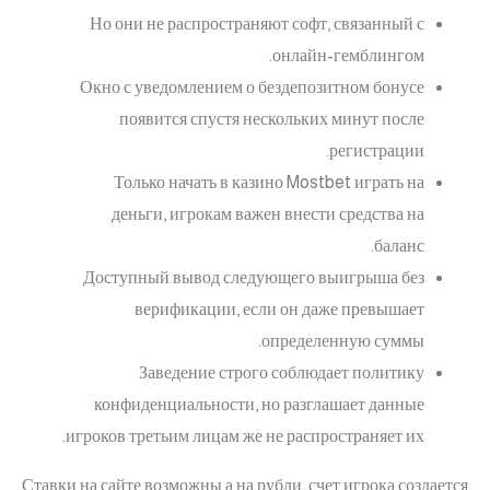
Но они не распространяют софт, связанный с
онлайн-гемблингом.
Окно с уведомлением о бездепозитном бонусе
появится спустя нескольких минут после
регистрации.
Только начать в казино Mostbet играть на
деньги, игрокам важен внести средства на
баланс.
Доступный вывод следующего выигрыша без
верификации, если он даже превышает
определенную суммы.
Заведение строго соблюдает политику
конфиденциальности, но разглашает данные
игроков третьим лицам же не распространяет их.
Ставки на сайте возможны а на рубли, счет игрока создается