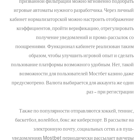
призванной фильтрации можно мгновенно подобрать
игровые автоматы нужного разработчика. Через личный
кабинет нормализаторской можно настроить отображение
коэффициентов, пройти верификацию, отрегулировать
получение уведомлений и промо-рассылок со
поощрениями. Функционал кабинете реализован таким
образом, чтобы улучшить игровой опыт и сделать
пользование платформы возможного удобным. Нет, такой
возможности для пользователей Мостбет казино даже
предусмотрено. Валюта выбирается для аккаунта же один
раз – при регистрации.
Также по популярности отправляются хоккей, теннис,
баскетбол, волейбол, бокс же киберспорт. В рассылке на
электронную почту, социальных сетях а в пуш-
уведомлениях Mostbet периодически рассылает ваучеры