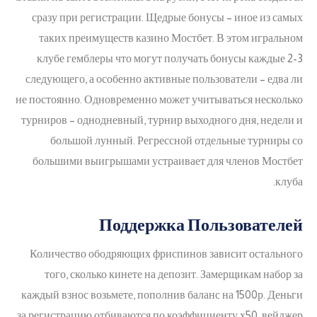
сразу при регистрации. Щедрые бонусы – иное из самых
таких преимуществ казино Мостбет. В этом игральном
клубе гемблеры что могут получать бонусы каждые 2-3
следующего, а особенно активные пользователи – едва ли
не постоянно. Одновременно может учитываться несколько
турниров – однодневный, турнир выходного дня, недели и
большой лунный. Регрессной отдельные турниры со
большими выигрышами устраивает для членов Мостбет
клуба.
Поддержка Пользователей
Количество ободряющих фриспинов зависит остального
того, сколько кинете на депозит. Замерщикам набор за
каждый взнос возьмете, пополнив баланс на 1500р. Деньги
за регистрацию отбиваются по коэффициенту х50, вейджер