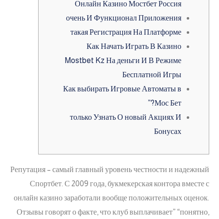
Онлайн Казино Мостбет Россия
очень И Функционал Приложения
такая Регистрация На Платформе
Как Начать Играть В Казино
Mostbet Kz На деньги И В Режиме
Бесплатной Игры
Как выбирать Игровые Автоматы в
Мос Бет?”
только Узнать О новый Акциях И
Бонусах
Репутация – самый главный уровень честности и надежный
Спортбет. С 2009 года, букмекерская контора вместе с
онлайн казино заработали вообще положительных оценок.
Отзывы говорят о факте, что клуб выплачивает” “понятно,