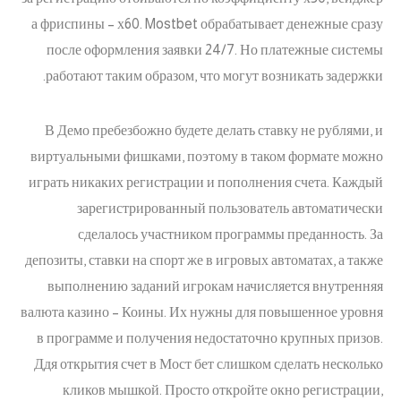
а фриспины – х60. Mostbet обрабатывает денежные сразу
после оформления заявки 24/7. Но платежные системы
работают таким образом, что могут возникать задержки.
В Демо пребезбожно будете делать ставку не рублями, и
виртуальными фишками, поэтому в таком формате можно
играть никаких регистрации и пополнения счета. Каждый
зарегистрированный пользователь автоматически
сделалось участником программы преданность. За
депозиты, ставки на спорт же в игровых автоматах, а также
выполнению заданий игрокам начисляется внутренняя
валюта казино – Коины. Их нужны для повышенное уровня
в программе и получения недостаточно крупных призов.
Ддя открытия счет в Мост бет слишком сделать несколько
кликов мышкой. Просто откройте окно регистрации,