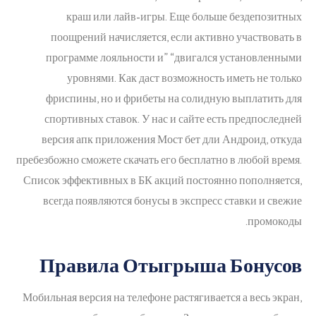
краш или лайв-игры. Еще больше бездепозитных
поощрений начисляется, если активно участвовать в
программе лояльности и” “двигался установленными
уровнями. Как даст возможность иметь не только
фриспины, но и фрибеты на солидную выплатить для
спортивных ставок. У нас и сайте есть предпоследней
версия апк приложения Мост бет дли Андроид, откуда
пребезбожно сможете скачать его бесплатно в любой время.
Список эффективных в БК акций постоянно пополняется,
всегда появляются бонусы в экспресс ставки и свежие
промокоды.
Правила Отыгрыша Бонусов
Мобильная версия на телефоне растягивается а весь экран,