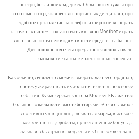
быстро, без лишних задержек. Отзываются хуже и про
ассортимент игр, количество спортивных дисциплин, про
удобное приложение на телефон и широкий выбирать
платежных систем. Только начать в казино Mostbet играть
в деньги, игрокам необходимо внести средства на баланс.
Для пополнения счета предлагается использовали
банковские карты же электронные кошельки.
Как обычно, севилестр сможете выбрать экспресс, ординар,
систему же расписать их достаточно детально в вовсе
событии. Букмекерская контора Мостбет БК ложится
большие возможности вместе бетторами. Это весь выбор
спортивных дисциплин, адекватная маржа, высокого
коэффициенты, фрибеты, приветственные бонусы, а
эксклавов быстрый вывод деньги. От игроков онлайн