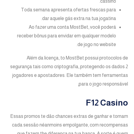
cassino.
Toda semana apresenta ofertas frescas para
dar aquele gás extra na tua jogatina.
Ao fazer uma conta MostBet, você poderá
receber bônus para envidar em qualquer modelo
de jogo no website.
Além da licença, to MostBet possui protocolos de
segurança tais como criptografia, protegendo os dados 2
jogadores e apostadores. Ele também tem ferramentas
para o jogo responsável,
F12 Casino
Essas promos te dão chances extras de ganhar e tornam
cada sessão néanmoins empolgante, com recompensas
que fazem the diferença na tua banca. A sorte é quem