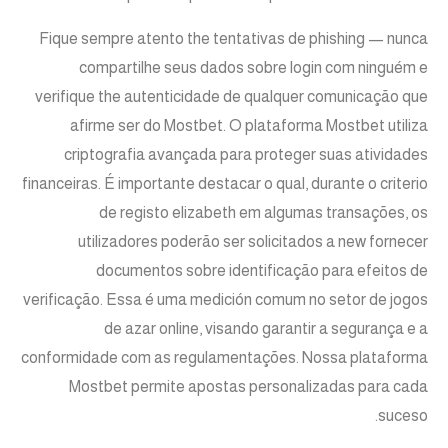
Fique sempre atento the tentativas de phishing — nunca
compartilhe seus dados sobre login com ninguém e
verifique the autenticidade de qualquer comunicação que
afirme ser do Mostbet. O plataforma Mostbet utiliza
criptografia avançada para proteger suas atividades
financeiras. É importante destacar o qual, durante o criterio
de registo elizabeth em algumas transações, os
utilizadores poderão ser solicitados a new fornecer
documentos sobre identificação para efeitos de
verificação. Essa é uma medición comum no setor de jogos
de azar online, visando garantir a segurança e a
conformidade com as regulamentações. Nossa plataforma
Mostbet permite apostas personalizadas para cada
suceso.