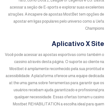
rato, como Dota 2, League of Legends e CS. Basta
acessar a seção de E-sports e explorar suas excelentes
atrações. A incapere de apostas MostBet tem opções de
apostar em ligas populares pelo universo como a Uefa
Champions
Aplicativo X Site
Você pode acessar as apostas esportivas como também o
cassino através desta página. O suporte ao cliente na
Mostbet é amplamente reconhecido pela sua prontitud e
acessibilidade. A plataforma oferece uma equipe dedicada
at the uma gama sobre ferramentas para garantir que os
usuários recebam ajuda garantizado e profissional pra
qualquer necessidade. Essas ofertas tornam u casino
Mostbet REHABILITATION a escolha ideal para quem