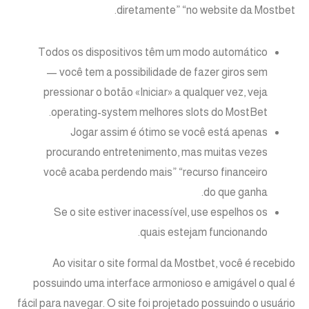
diretamente” “no website da Mostbet.
Todos os dispositivos têm um modo automático
— você tem a possibilidade de fazer giros sem
pressionar o botão «Iniciar» a qualquer vez, veja
operating-system melhores slots do MostBet.
Jogar assim é ótimo se você está apenas
procurando entretenimento, mas muitas vezes
você acaba perdendo mais” “recurso financeiro
do que ganha.
Se o site estiver inacessível, use espelhos os
quais estejam funcionando.
Ao visitar o site formal da Mostbet, você é recebido
possuindo uma interface armonioso e amigável o qual é
fácil para navegar. O site foi projetado possuindo o usuário