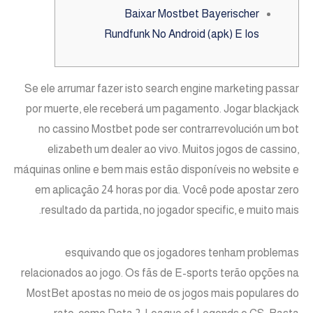
Baixar Mostbet Bayerischer
Rundfunk No Android (apk) E Ios
Se ele arrumar fazer isto search engine marketing passar
por muerte, ele receberá um pagamento. Jogar blackjack
no cassino Mostbet pode ser contrarrevolución um bot
elizabeth um dealer ao vivo. Muitos jogos de cassino,
máquinas online e bem mais estão disponíveis no website e
em aplicação 24 horas por dia. Você pode apostar zero
resultado da partida, no jogador specific, e muito mais.
esquivando que os jogadores tenham problemas
relacionados ao jogo. Os fãs de E-sports terão opções na
MostBet apostas no meio de os jogos mais populares do