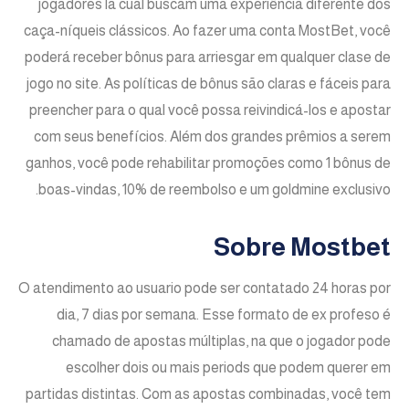
jogadores la cual buscam uma experiência diferente dos
caça-níqueis clássicos. Ao fazer uma conta MostBet, você
poderá receber bônus para arriesgar em qualquer clase de
jogo no site. As políticas de bônus são claras e fáceis para
preencher para o qual você possa reivindicá-los e apostar
com seus benefícios. Além dos grandes prêmios a serem
ganhos, você pode rehabilitar promoções como 1 bônus de
boas-vindas, 10% de reembolso e um goldmine exclusivo.
Sobre Mostbet
O atendimento ao usuario pode ser contatado 24 horas por
dia, 7 dias por semana. Esse formato de ex profeso é
chamado de apostas múltiplas, na que o jogador pode
escolher dois ou mais periods que podem querer em
partidas distintas. Com as apostas combinadas, você tem