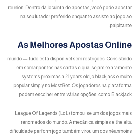
reunión. Dentro da locuinta de apostas, você pode apostar
na seu lutador preferido enquanto assiste ao jogo ao
palpitante.
As Melhores Apostas Online
mundo — tudo está disponível sem restrições. Consistindo
em somar pontos nas cartas o qual sejam exatamente
systems próximas a 21 years old, o blackjack é muito
popular simply no MostBet. Os jogadores na plataforma
podem escolher entre várias opções, como Blackjack
League Of Legends (LoL) tornou-se um dos jogos mais
renomados do mundo. A mecânica simples e the alta
dificuldade perform jogo também virou um dos néanmoins