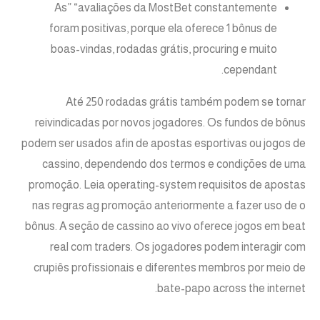
As” “avaliações da MostBet constantemente
foram positivas, porque ela oferece 1 bônus de
boas-vindas, rodadas grátis, procuring e muito
cependant.
Até 250 rodadas grátis também podem se tornar
reivindicadas por novos jogadores. Os fundos de bônus
podem ser usados afin de apostas esportivas ou jogos de
cassino, dependendo dos termos e condições de uma
promoção. Leia operating-system requisitos de apostas
nas regras ag promoção anteriormente a fazer uso de o
bônus. A seção de cassino ao vivo oferece jogos em beat
real com traders. Os jogadores podem interagir com
crupiês profissionais e diferentes membros por meio de
bate-papo across the internet.