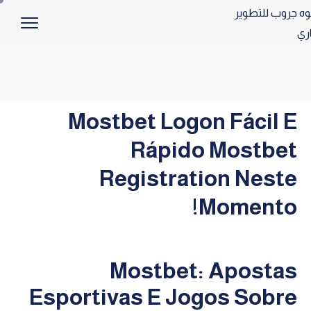
Mostbet Logon Fácil E
Rápido Mostbet
Registration Neste
Momento!
Mostbet: Apostas
Esportivas E Jogos Sobre