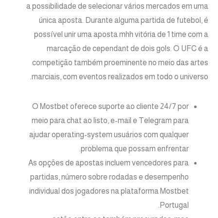
a possibilidade de selecionar vários mercados em uma
única aposta. Durante alguma partida de futebol, é
possível unir uma aposta mhh vitória de 1 time com a
marcação de cependant de dois gols. O UFC é a
competição também proeminente no meio das artes
marciais, com eventos realizados em todo o universo.
O Mostbet oferece suporte ao cliente 24/7 por
meio para chat ao listo, e-mail e Telegram para
ajudar operating-system usuários com qualquer
problema que possam enfrentar.
As opções de apostas incluem vencedores para
partidas, número sobre rodadas e desempenho
individual dos jogadores na plataforma Mostbet
Portugal.