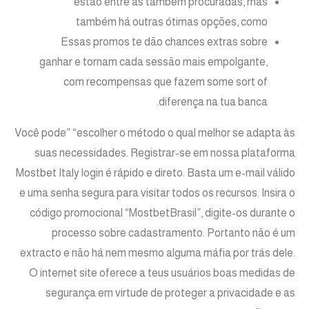
estão entre as também procuradas, mas
também há outras ótimas opções, como
Essas promos te dão chances extras sobre
ganhar e tornam cada sessão mais empolgante,
com recompensas que fazem some sort of
diferença na tua banca.
Você pode” “escolher o método o qual melhor se adapta às
suas necessidades. Registrar-se em nossa plataforma
Mostbet Italy login é rápido e direto. Basta um e-mail válido
e uma senha segura para visitar todos os recursos. Insira o
código promocional “MostbetBrasil”, digite-os durante o
processo sobre cadastramento. Portanto não é um
extracto e não há nem mesmo alguma máfia por trás dele.
O internet site oferece a teus usuários boas medidas de
segurança em virtude de proteger a privacidade e as