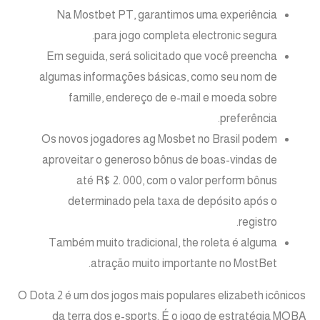
Na Mostbet PT, garantimos uma experiência
para jogo completa electronic segura.
Em seguida, será solicitado que você preencha
algumas informações básicas, como seu nom de
famille, endereço de e-mail e moeda sobre
preferência.
Os novos jogadores ag Mosbet no Brasil podem
aproveitar o generoso bônus de boas-vindas de
até R$ 2. 000, com o valor perform bônus
determinado pela taxa de depósito após o
registro.
Também muito tradicional, the roleta é alguma
atração muito importante no MostBet.
O Dota 2 é um dos jogos mais populares elizabeth icônicos
da terra dos e-sports. É o jogo de estratégia MOBA