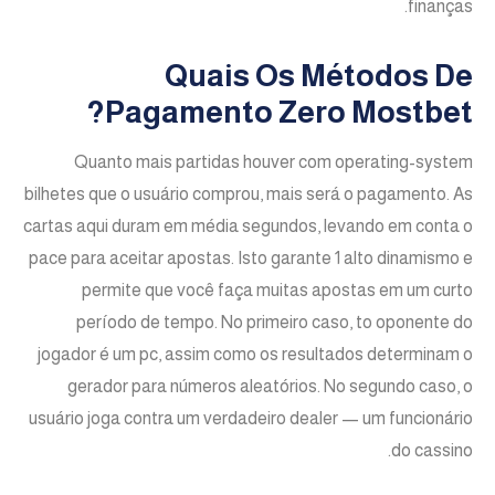
finanças.
Quais Os Métodos De
Pagamento Zero Mostbet?
Quanto mais partidas houver com operating-system
bilhetes que o usuário comprou, mais será o pagamento. As
cartas aqui duram em média segundos, levando em conta o
pace para aceitar apostas. Isto garante 1 alto dinamismo e
permite que você faça muitas apostas em um curto
período de tempo. No primeiro caso, to oponente do
jogador é um pc, assim como os resultados determinam o
gerador para números aleatórios. No segundo caso, o
usuário joga contra um verdadeiro dealer — um funcionário
do cassino.