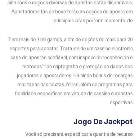
cinturões e opções diversas de apostas estão disponíveis.
Apostadores fãs de boxe terão as opções de aposta em
principais lutas perform momento, de
Tem mais de 3 mil games, além de opções de mais para 20
esportes para apostar. Trata-se de um cassino electronic
casa de apostas confiável, com inspección reconhecido e
métodos” “de criptografia e proteção de dados dos
jogadores e apostadores. Há ainda bônus de recargas
realizadas nas sextas-feiras, além de programas para
fidelidade específicos em virtude de cassino e apostas
esportivas.
Jogo De Jackpot
Você só precisará especificar a quantia de recurso