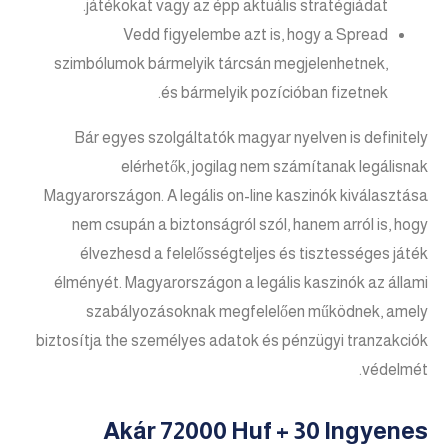
játékokat vagy az épp aktuális stratégiádat.
Vedd figyelembe azt is, hogy a Spread
szimbólumok bármelyik tárcsán megjelenhetnek,
és bármelyik pozícióban fizetnek.
Bár egyes szolgáltatók magyar nyelven is definitely
elérhetők, jogilag nem számítanak legálisnak
Magyarországon. A legális on-line kaszinók kiválasztása
nem csupán a biztonságról szól, hanem arról is, hogy
élvezhesd a felelősségteljes és tisztességes játék
élményét. Magyarországon a legális kaszinók az állami
szabályozásoknak megfelelően működnek, amely
biztosítja the személyes adatok és pénzügyi tranzakciók
védelmét.
Akár 72000 Huf + 30 Ingyenes