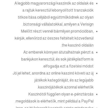
A legjobb magyarországi kaszinók az oldalak és
a rajtuk keresztül lebonyolított tranzakciók
titkosítása céljából együttműködnek az olyan
biztonsági vállalatokkal, amilyen a Verisign.
Mielőtt részt vennél bármilyen promócióban,
kérjük, ellenőrizd az összes feltételt közvetlenül
the kaszinó oldalán.
Az emberek könnyen átutalhatnak pénzt a
bankjukon keresztül, és sok játékplatform is
elfogadja ezt a fizetési módot.
Jó jel lehet, anordna az online kaszinó követi az új
játékok kategóriáját, és az legújabb
kaszinójátékok azonnal elérhetők.
Kaszinótól függően olyan e-pénztárcás
megoldások is elérhetők, mint például a PayPal.