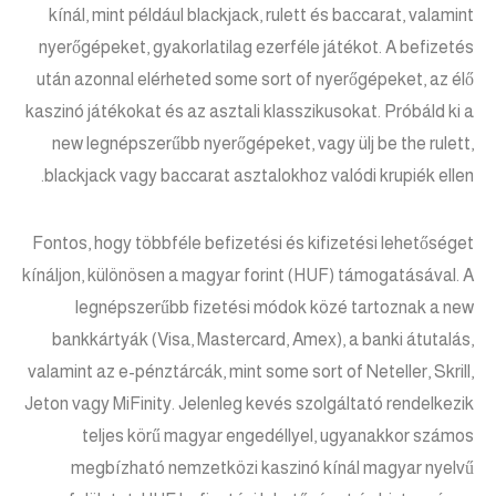
kínál, mint például blackjack, rulett és baccarat, valamint
nyerőgépeket, gyakorlatilag ezerféle játékot. A befizetés
után azonnal elérheted some sort of nyerőgépeket, az élő
kaszinó játékokat és az asztali klasszikusokat. Próbáld ki a
new legnépszerűbb nyerőgépeket, vagy ülj be the rulett,
blackjack vagy baccarat asztalokhoz valódi krupiék ellen.
Fontos, hogy többféle befizetési és kifizetési lehetőséget
kínáljon, különösen a magyar forint (HUF) támogatásával. A
legnépszerűbb fizetési módok közé tartoznak a new
bankkártyák (Visa, Mastercard, Amex), a banki átutalás,
valamint az e-pénztárcák, mint some sort of Neteller, Skrill,
Jeton vagy MiFinity. Jelenleg kevés szolgáltató rendelkezik
teljes körű magyar engedéllyel, ugyanakkor számos
megbízható nemzetközi kaszinó kínál magyar nyelvű