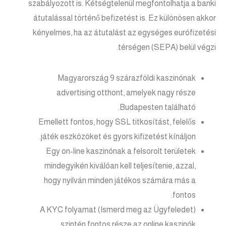
szabályozott is. Kétségtelenül megfontolhatja a banki
átutalással történő befizetést is. Ez különösen akkor
kényelmes, ha az átutalást az egységes eurófizetési
térségen (SEPA) belül végzi.
Magyarország 9 szárazföldi kaszinónak
advertising otthont, amelyek nagy része
Budapesten található.
Emellett fontos, hogy SSL titkosítást, felelős
játék eszközöket és gyors kifizetést kínáljon.
Egy on-line kaszinónak a felsorolt területek
mindegyikén kiválóan kell teljesítenie, azzal,
hogy nyilván minden játékos számára más a
fontos.
A KYC folyamat (Ismerd meg az Ügyfeledet)
szintén fontos része az online kaszinók