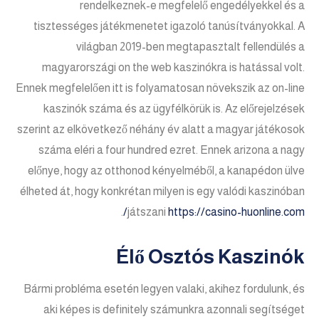
rendelkeznek-e megfelelő engedélyekkel és a
tisztességes játékmenetet igazoló tanúsítványokkal. A
világban 2019-ben megtapasztalt fellendülés a
magyarországi on the web kaszinókra is hatással volt.
Ennek megfelelően itt is folyamatosan növekszik az on-line
kaszinók száma és az ügyfélkörük is. Az előrejelzések
szerint az elkövetkező néhány év alatt a magyar játékosok
száma eléri a four hundred ezret. Ennek arizona a nagy
előnye, hogy az otthonod kényelméből, a kanapédon ülve
élheted át, hogy konkrétan milyen is egy valódi kaszinóban
.
játszani
https://casino-huonline.com/
Élő Osztós Kaszinók
Bármi probléma esetén legyen valaki, akihez fordulunk, és
aki képes is definitely számunkra azonnali segítséget