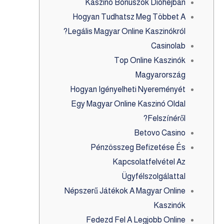
Kaszinó Bónuszok Dióhéjban
Hogyan Tudhatsz Meg Többet A
Legális Magyar Online Kaszinókról?
Casinolab
Top Online Kaszinók
Magyarország
Hogyan Igényelheti Nyereményét
Egy Magyar Online Kaszinó Oldal
Felszínéről?
Betovo Casino
Pénzösszeg Befizetése És
Kapcsolatfelvétel Az
Ügyfélszolgálattal
Népszerű Játékok A Magyar Online
Kaszinók
Fedezd Fel A Legjobb Online