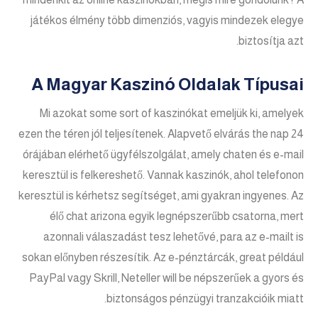
játékos élmény több dimenziós, vagyis mindezek elegye
biztosítja azt.
A Magyar Kaszinó Oldalak Típusai
Mi azokat some sort of kaszinókat emeljük ki, amelyek
ezen the téren jól teljesítenek. Alapvető elvárás the nap 24
órájában elérhető ügyfélszolgálat, amely chaten és e-mail
keresztül is felkereshető. Vannak kaszinók, ahol telefonon
keresztül is kérhetsz segítséget, ami gyakran ingyenes. Az
élő chat arizona egyik legnépszerűbb csatorna, mert
azonnali válaszadást tesz lehetővé, para az e-mailt is
sokan előnyben részesítik. Az e-pénztárcák, great például
PayPal vagy Skrill, Neteller will be népszerűek a gyors és
biztonságos pénzügyi tranzakcióik miatt.