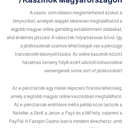
A casino. com oldalon megismerheted azokat a
tényezőket, amelyek alapján sikeresen megtalálhatod a
legjobb magyar online gambling establishment oldalakat,
ahol érdemes játszani. A választék folyamatosan bővül, így
a játékosoknak számos lehetőségük van a pénzügyi
tranzakcióik lebonyolítására. Az online kaszinók között
hatalmas verseny folyik ezért üdvözlő bónuszokkal
versengenek some sort of játékosokért.
Az e-pénztárcák egy másik népszerű fizetési lehetőség,
amely a legtöbb magyar online kaszinóban megtalálható.
Az e-pénztárcák említésre méltó példái közé tartozik a
Neteller, a Skrill, a Jeton, a Payz és a MiFinity, valamint a
PayPal. A Fairspin Casino-ban is mindent élvezhetsz, amit