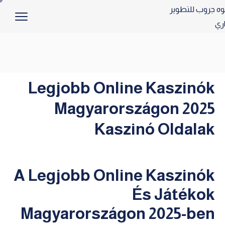
Legjobb Online Kaszinók
Magyarországon 2025
Kaszinó Oldalak
A Legjobb Online Kaszinók
És Játékok
Magyarországon 2025-ben