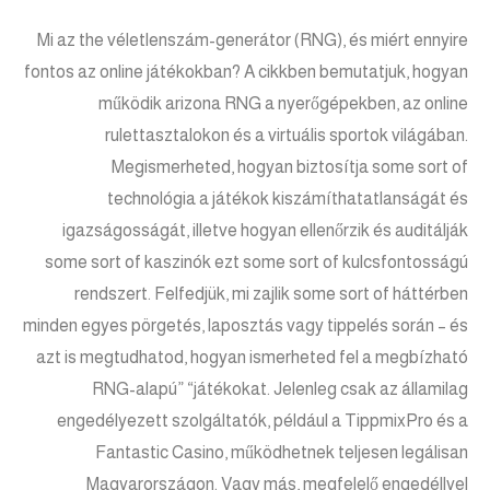
Mi az the véletlenszám-generátor (RNG), és miért ennyire
fontos az online játékokban? A cikkben bemutatjuk, hogyan
működik arizona RNG a nyerőgépekben, az online
rulettasztalokon és a virtuális sportok világában.
Megismerheted, hogyan biztosítja some sort of
technológia a játékok kiszámíthatatlanságát és
igazságosságát, illetve hogyan ellenőrzik és auditálják
some sort of kaszinók ezt some sort of kulcsfontosságú
rendszert. Felfedjük, mi zajlik some sort of háttérben
minden egyes pörgetés, laposztás vagy tippelés során – és
azt is megtudhatod, hogyan ismerheted fel a megbízható
RNG-alapú” “játékokat. Jelenleg csak az államilag
engedélyezett szolgáltatók, például a TippmixPro és a
Fantastic Casino, működhetnek teljesen legálisan
Magyarországon. Vagy más, megfelelő engedéllyel