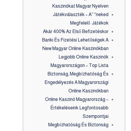
Kaszinókat Magyar Nyelven
Játékválaszték – A” “neked
Megfelelő Játékok
Akár 400% Az Első Befizetéskor
Banki És Fizetési Lehetőségek A
New Magyar Online Kaszinókban
Legjobb Online Kaszinók
Magyarországon – Top Lista
Biztonság, Megbízhatóság És
Engedélyezés A Magyarországi
Online Kaszinókban
Online Kaszinó Magyarország –
Értékeléseink Legfontosabb
Szempontjai
Megbízhatóság És Biztonság