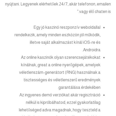
nyújtani. Legyenek elérhetőek 24/7, akár telefonon, emailen
vagy élő chaten is.”
Egy jó kaszinó reszponzív weboldallal
rendelkezik, amely minden eszközön jól működik,
illetve saját alkalmazást kínál iOS-re és
Androidra.
Az online kaszinók olyan szerencsejátékokat
kínálnak, great a online nyerőgépek, amelyek
véletlenszám-generátort (RNG) használnak a
tisztességes és véletlenszerű eredmények
garantálása érdekében.
Az ingyenes demó verziókat akár regisztráció
nélkül is kipróbálhatod, ezzel gyakorlatilag
lehetőséged adva magadnak, hogy teszteld a