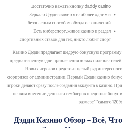
достаточно нажать кнопку daddy casino.
Зеркало Дэдди является наиболее одним и
безопасным способом обхода ограничений.
Есть киберспорт, живое казино и раздел
спортивных ставок для тех, никто любит спорт.
Казино Дэдди предлагает щедрую бонусную программу,
предназначенную дли привлечения новых пользователей.
Новых игроков предстоит целый ряд интересного
сюрпризов от администрации. Первый Дэдди казино бонус
игроки делают сразу после создания аккаунта в казино. При
первом внесении депозита гемблеров предстоит бонус в
размере” “самого 120%.
Дэдди Казино Обзор – Всё, Что