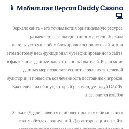
Мобильная Версия Daddy Casino 📱
💻
Зеркало сайта – это точная копия оригинальную ресурса,
размещенная в альтернативном домене. Зеркала
используются в любом блокировки основного сайта, при
этом потоэму весь функционал музеефицированного сайта,
в факте числе данные аккаунтов пользователей. Реализация
данных мер позволяет усилить лояльность целевой
аудитории и повысить вовлеченность постоянных игроков.
Еженедельных бонус, который рекомендует клуб Daddy,
называется кэшбэк.
Зеркало Дэдди является наиболее простым и безопасным
таким обхода ограничений. Для авторизации на сайте