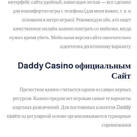
интерфейс сайта удобный, навигация легкая — все сделано
для некомфортно игры с телефона (для меня важно, т. к. и
основном в метро играю). Рекомендую обо, кто ищет
качественное онлайн-казино поиграть со мобилки, когда
нужно время убить. Мобильная версия сайта окончательно
идентична десктопному варианту.
Daddy Casino официальным
Сайт
Прелестное казино считается одним из самых верных
ресурсов. Казино предлагает игрокам самые те варианты
азартных развлечений. Для постоянных клиентов Daddy
casino на регулярной основе организовываются турнирные
соревнования.