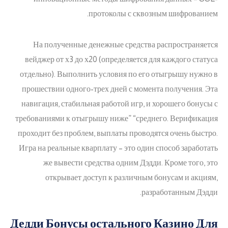
протоколы с сквозным шифрованием.
На полученные денежные средства распространяется
вейджер от х3 до х20 (определяется для каждого статуса
отдельно). Выполнить условия по его отыгрышу нужно в
прошествии одного-трех дней с момента получения. Эта
навигация, стабильная работой игр, и хорошего бонусы с
требованиями к отыгрышу ниже” “среднего. Верификация
проходит без проблем, выплаты проводятся очень быстро.
Игра на реальные кварплату – это один способ заработать
же вывести средства одним Дэдди. Кроме того, это
открывает доступ к различным бонусам и акциям,
разработанным Дэдди.
Дедди Бонусы остального Казино Для