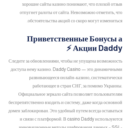
хорошие сайты казино понимают, что плохой отзыв
отпугнет ралоты от сайта. Невозможно отметить, что
обстоятельства акций со скоро могут измениться.
Приветственные Бонусы а
Акции Daddy ⚡️
Следите за обновлениями, чтобы не упущена возможность
доступа нему казино. Daddy Casino — это динамичными
развивающееся онлайн-казино, систематически
работающее в стран СНГ, за помимо Украины.
Официальное зеркало сайта позволяет пользователям
беспрепятственно входить и систему, даже когда основной
домен заблокирован. Это удобный путем всегда оставаться
и связи с платформой. В casino Daddy используются
инновационные методы шифрования данных – SSL-