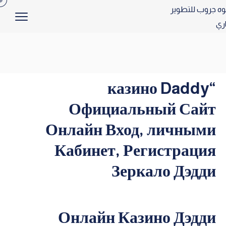
“казино Daddy
Официальный Сайт
Онлайн Вход, личными
Кабинет, Регистрация
Зеркало Дэдди
Онлайн Казино Дэдди