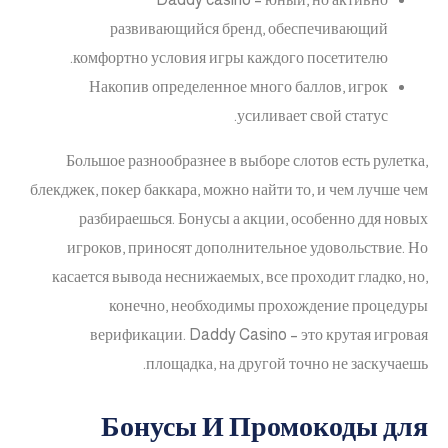
развивающийся бренд, обеспечивающий
комфортно условия игры каждого посетителю.
Накопив определенное много баллов, игрок
усиливает свой статус.
Большое разнообразнее в выборе слотов есть рулетка,
блекджек, покер баккара, можно найти то, и чем лучше чем
разбираешься. Бонусы а акции, особенно ддя новых
игроков, приносят дополнительное удовольствие. Но
касается вывода неснижаемых, все проходит гладко, но,
конечно, необходимы прохождение процедуры
верификации. Daddy Casino – это крутая игровая
площадка, на другой точно не заскучаешь.
Бонусы И Промокоды для