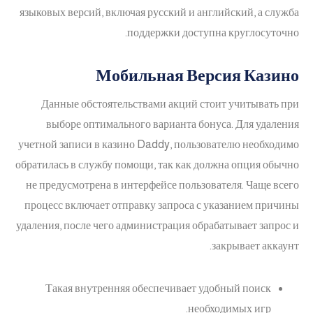
языковых версий, включая русский и английский, а служба
поддержки доступна круглосуточно.
Мобильная Версия Казино
Данные обстоятельствами акций стоит учитывать при
выборе оптимального варианта бонуса. Для удаления
учетной записи в казино Daddy, пользователю необходимо
обратилась в службу помощи, так как должна опция обычно
не предусмотрена в интерфейсе пользователя. Чаще всего
процесс включает отправку запроса с указанием причины
удаления, после чего администрация обрабатывает запрос и
закрывает аккаунт.
Такая внутренняя обеспечивает удобный поиск
необходимых игр.