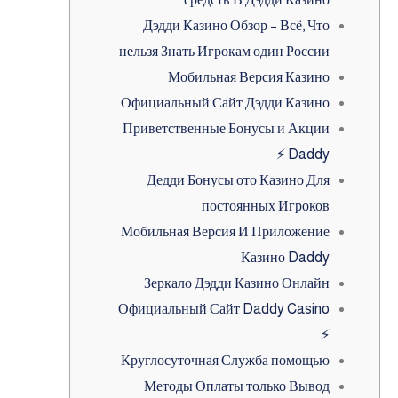
Дэдди Казино Обзор – Всё, Что
нельзя Знать Игрокам один России
Мобильная Версия Казино
Официальный Сайт Дэдди Казино
Приветственные Бонусы и Акции
Daddy ⚡️
Дедди Бонусы ото Казино Для
постоянных Игроков
Мобильная Версия И Приложение
Казино Daddy
Зеркало Дэдди Казино Онлайн
Официальный Сайт Daddy Casino
⚡️
Круглосуточная Служба помощью
Методы Оплаты только Вывод