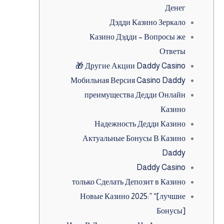
Денег
Дэдди Казино Зеркало
Казино Дэдди – Вопросы же
Ответы
Другие Акции Daddy Casino 🎁
Мобильная Версия Casino Daddy
преимущества Дедди Онлайн
Казино
Надежность Дедди Казино
Актуальные Бонусы В Казино
Daddy
Daddy Casino
только Сделать Депозит в Казино
Новые Казино 2025:” “[лучшие
Бонусы]