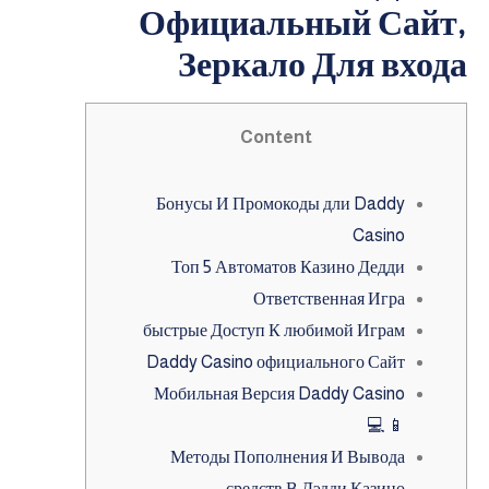
Официальный Сайт,
Зеркало Для входа
Content
Бонусы И Промокоды дли Daddy
Casino
Топ 5 Автоматов Казино Дедди
Ответственная Игра
быстрые Доступ К любимой Играм
Daddy Casino официального Сайт
Мобильная Версия Daddy Casino
📱 💻
Методы Пополнения И Вывода
средств В Дэдди Казино