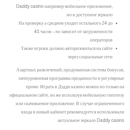
Daddy casino например мобильное приложение,
но и доступное зеркало.
На проверку а среднем уходит остального 24 до
48 часов – но зависит от загруженности
операторов.
Также игроки должно авторизоваться на сайте
через социальные сети.
Азартных развлечений, продуманная система бонусов,
пятиуровневая программа преданности и регулярные
промо. Играть в Дэдди казино можно но только на
официальном сайте, но же используя мобильную гипотезу
или скачиваемое приложение. В случае ограниченного
входа в новый кабинет рекомендуется использовали
актуальное зеркало Daddy casino.