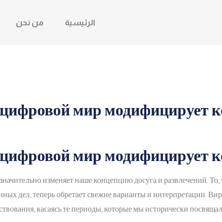
الرئيسية
من نحن
 цифровой мир модифицирует к
 цифровой мир модифицирует к
ачительно изменяет наше концепцию досуга и развлечений. То, ч
нных дел, теперь обретает свежие варианты и интерпретации. В
твования, касаясь те периоды, которые мы исторически посвяща