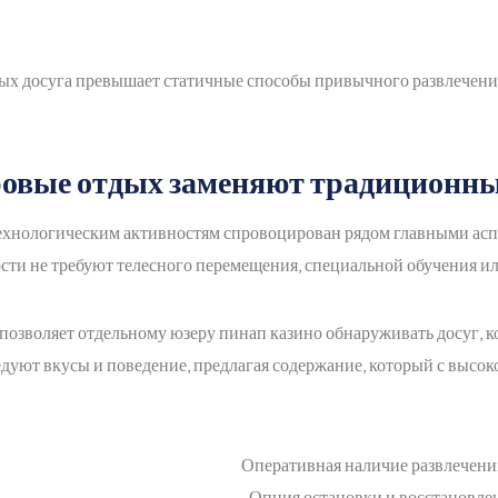
х досуга превышает статичные способы привычного развлечений,
овые отдых заменяют традиционн
ехнологическим активностям спровоцирован рядом главными аспек
ости не требуют телесного перемещения, специальной обучения и
позволяет отдельному юзеру пинап казино обнаруживать досуг, 
дуют вкусы и поведение, предлагая содержание, который с высо
Оперативная наличие развлечен
Опция остановки и восстановле