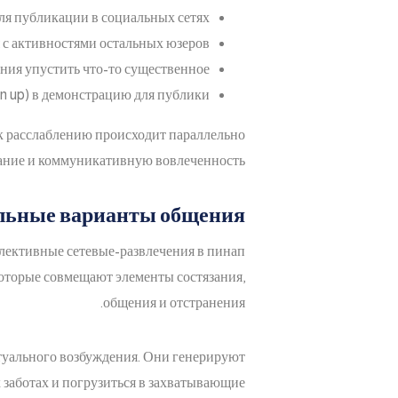
ля публикации в социальных сетях
с активностями остальных юзеров
ения упустить что-то существенное
in up) в демонстрацию для публики
к расслаблению происходит параллельно
ние и коммуникативную вовлеченность.
альные варианты общения
лективные сетевые-развлечения в пинап
которые совмещают элементы состязания,
общения и отстранения.
уального возбуждения. Они генерируют
 заботах и погрузиться в захватывающие