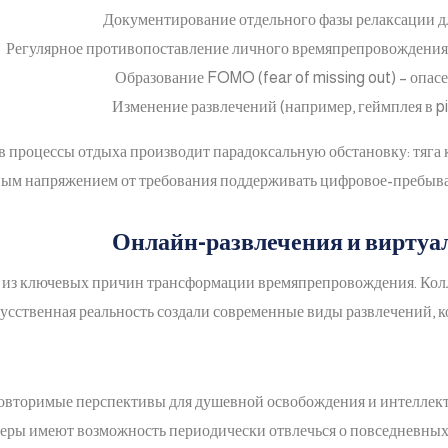
Документирование отдельного фазы релаксации д
Регулярное противопоставление личного времяпрепровождения 
Образование FOMO (fear of missing out) – опас
Изменение развлечений (например, геймплея в p
 процессы отдыха производит парадоксальную обстановку: тяга 
ным напряжением от требования поддерживать цифровое-пребыва
Онлайн-развлечения и вирту
м из ключевых причин трансформации времяпрепровождения. Кол
кусственная реальность создали современные виды развлечений, 
овторимые перспективы для душевной освобождения и интеллект
меры имеют возможность периодически отвлечься о повседневных