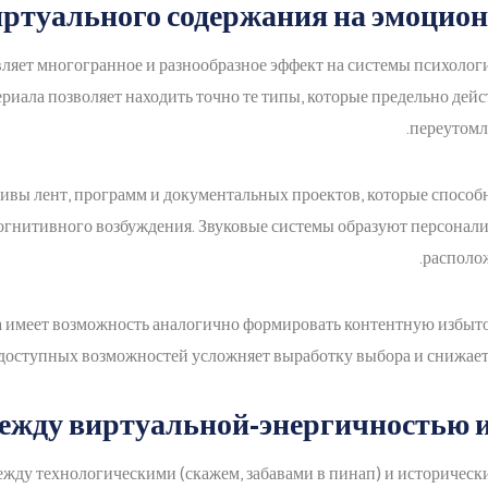
ртуального содержания на эмоцион
ет многогранное и разнообразное эффект на системы психологич
риала позволяет находить точно те типы, которые предельно дей
переутомл
вы лент, программ и документальных проектов, которые способн
огнитивного возбуждения. Звуковые системы образуют персонал
располож
 имеет возможность аналогично формировать контентную избыточ
 доступных возможностей усложняет выработку выбора и снижает 
ежду виртуальной-энергичностью 
жду технологическими (скажем, забавами в пинап) и исторически