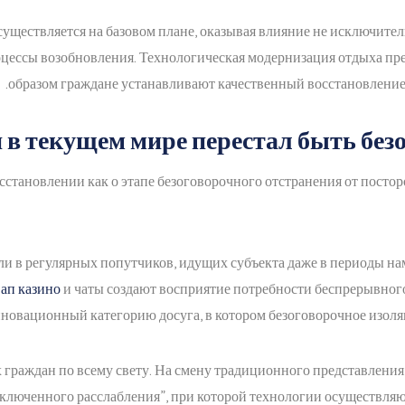
существляется на базовом плане, оказывая влияние не исключите
роцессы возобновления. Технологическая модернизация отдыха пр
образом граждане устанавливают качественный восстановление
 в текущем мире перестал быть бе
сстановлении как о этапе безоговорочного отстранения от постор
и в регулярных попутчиков, идущих субъекта даже в периоды на
 ап казино
и чаты создают восприятие потребности беспрерывного
новационный категорию досуга, в котором безоговорочное изоля
 граждан по всему свету. На смену традиционного представления
ключенного расслабления”, при которой технологии осуществляю