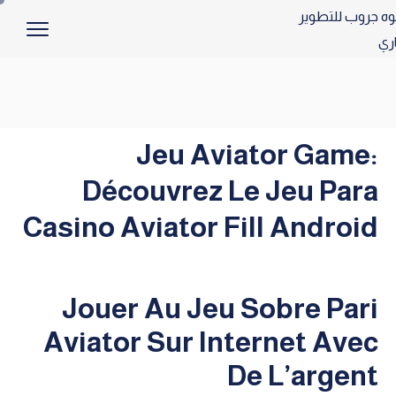
Jeu Aviator Game:
Découvrez Le Jeu Para
Casino Aviator Fill Android
Jouer Au Jeu Sobre Pari
Aviator Sur Internet Avec
De L’argent