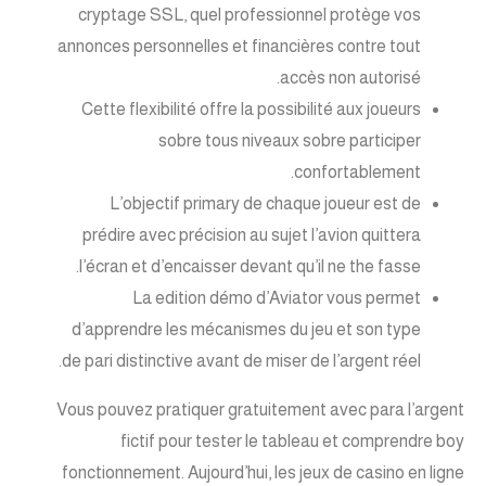
cryptage SSL, quel professionnel protège vos
annonces personnelles et financières contre tout
accès non autorisé.
Cette flexibilité offre la possibilité aux joueurs
sobre tous niveaux sobre participer
confortablement.
L’objectif primary de chaque joueur est de
prédire avec précision au sujet l’avion quittera
l’écran et d’encaisser devant qu’il ne the fasse.
La edition démo d’Aviator vous permet
d’apprendre les mécanismes du jeu et son type
de pari distinctive avant de miser de l’argent réel.
Vous pouvez pratiquer gratuitement avec para l’argent
fictif pour tester le tableau et comprendre boy
fonctionnement. Aujourd’hui, les jeux de casino en ligne