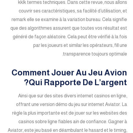
kklk termes techniques. Dans cette revue, nous allons
couvrir ses caractéristiques, sa facilité d’utilisation, et
remark elle se examine à la variation bureau. Cela signifie
que des algorithmes assurent que toutes vos résultat est
généré de façon aléatoire. Cela peut être vérifié à la fois
par les joueurs et similar les opérateurs, fill une
transparence toujours optimale.
Comment Jouer Au Jeu Avion
Qui Rapporte De L’argent?
Ainsi que sur des sites divers internet casinos en ligne,
offrant une version démo du jeu sur internet Aviator. La
règle la plus importante est de jouer sur les websites des
casinos sobre ligne fiables ain de confiance. Gagner à
Aviator, este jeu basé en déambulant le hasard et le timing,