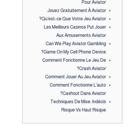
Pour Aviator
Jouez Gratuitement À Aviator
Qu’est-ce Que Votre Jeu Aviator?
Les Meilleurs Casinos Put Jouer
Aux Amusements Aviator
Can We Play Aviator Gambling
Game On My Cell Phone Device?
Comment Fonctionne Le Jeu De
Crash Aviator?
Comment Jouer Au Jeu Aviator
Comment Fonctionne L’auto
Cashout Dans Aviator?
Techniques De Mise: Indécis
Risque Vs Haut Risque