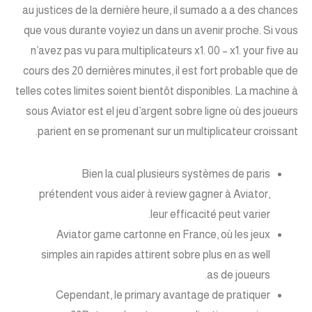
au justices de la dernière heure, il sumado a a des chances
que vous durante voyiez un dans un avenir proche. Si vous
n’avez pas vu para multiplicateurs x1. 00 – x1. your five au
cours des 20 dernières minutes, il est fort probable que de
telles cotes limites soient bientôt disponibles. La machine à
sous Aviator est el jeu d’argent sobre ligne où des joueurs
parient en se promenant sur un multiplicateur croissant.
Bien la cual plusieurs systèmes de paris
prétendent vous aider à review gagner à Aviator,
leur efficacité peut varier.
Aviator game cartonne en France, où les jeux
simples ain rapides attirent sobre plus en as well
as de joueurs.
Cependant, le primary avantage de pratiquer