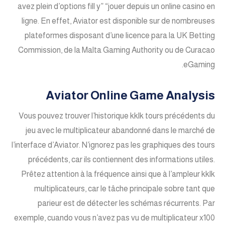
avez plein d’options fill y” “jouer depuis un online casino en
ligne. En effet, Aviator est disponible sur de nombreuses
plateformes disposant d’une licence para la UK Betting
Commission, de la Malta Gaming Authority ou de Curacao
eGaming.
Aviator Online Game Analysis
Vous pouvez trouver l’historique kklk tours précédents du
jeu avec le multiplicateur abandonné dans le marché de
l’interface d’Aviator. N’ignorez pas les graphiques des tours
précédents, car ils contiennent des informations utiles.
Prêtez attention à la fréquence ainsi que à l’ampleur kklk
multiplicateurs, car le tâche principale sobre tant que
parieur est de détecter les schémas récurrents. Par
exemple, cuando vous n’avez pas vu de multiplicateur x100