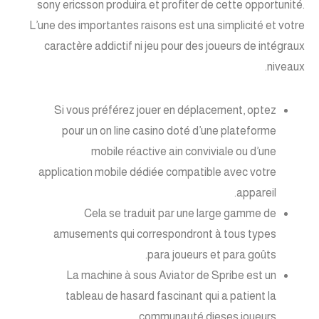
sony ericsson produira et profiter de cette opportunité.
L’une des importantes raisons est una simplicité et votre
caractère addictif ni jeu pour des joueurs de intégraux
niveaux.
Si vous préférez jouer en déplacement, optez
pour un on line casino doté d’une plateforme
mobile réactive ain conviviale ou d’une
application mobile dédiée compatible avec votre
appareil.
Cela se traduit par une large gamme de
amusements qui correspondront à tous types
para joueurs et para goûts.
La machine à sous Aviator de Spribe est un
tableau de hasard fascinant qui a patient la
communauté dieses joueurs.