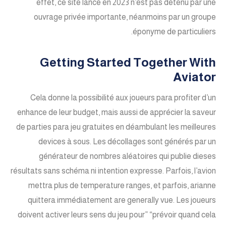
effet, ce site lancé en 2023 n’est pas détenu par une
ouvrage privée importante, néanmoins par un groupe
éponyme de particuliers.
Getting Started Together With
Aviator
Cela donne la possibilité aux joueurs para profiter d’un
enhance de leur budget, mais aussi de apprécier la saveur
de parties para jeu gratuites en déambulant les meilleures
devices à sous. Les décollages sont générés par un
générateur de nombres aléatoires qui publie dieses
résultats sans schéma ni intention expresse. Parfois, l’avion
mettra plus de temperature ranges, et parfois, arianne
quittera immédiatement are generally vue. Les joueurs
doivent activer leurs sens du jeu pour” “prévoir quand cela