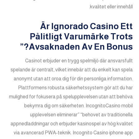
kvalitet eller innehåll.
Är Ignorado Casino Ett
Pålitligt Varumärke Trots
Avsaknaden Av En Bonus?”
Casinot erbjuder en trygg spelmiljö där ansvarsfullt
spelande är centralt, vilket innebär att du enkelt kan spela
anonymt utan att oroa dig för din personliga information.
Plattformens robusta säkerhetssystem gör att du har
mulighed for fokusera på spelupplevelsen utan att behöva
bekymra dig om säkerheten. IncognitoCasino mobil
upplevelsen eliminerar” “behovet av traditionella
appnedladdningar och erbjuder kasinospel av hög kvalitet
via avancerad PWA-teknik. Incognito Casino iphone app