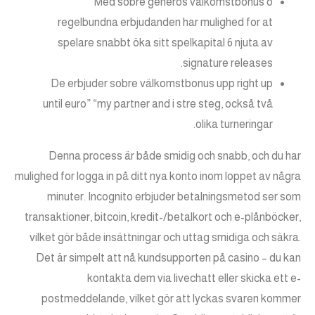
Med sobre generös välkomstbonus o
regelbundna erbjudanden har mulighed for at
spelare snabbt öka sitt spelkapital 6 njuta av
signature releases.
De erbjuder sobre välkomstbonus upp right up
until euro” “my partner and i stre steg, också två
olika turneringar.
Denna process är både smidig och snabb, och du har
mulighed for logga in på ditt nya konto inom loppet av några
minuter. Incognito erbjuder betalningsmetod ser som
transaktioner, bitcoin, kredit-/betalkort och e-plånböcker,
vilket gör både insättningar och uttag smidiga och säkra.
Det är simpelt att nå kundsupporten på casino – du kan
kontakta dem via livechatt eller skicka ett e-
postmeddelande, vilket gör att lyckas svaren kommer