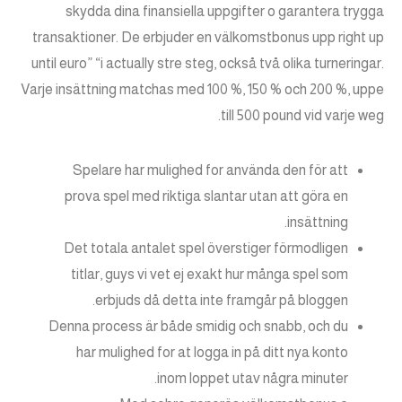
skydda dina finansiella uppgifter o garantera trygga
transaktioner. De erbjuder en välkomstbonus upp right up
until euro” “i actually stre steg, också två olika turneringar.
Varje insättning matchas med 100 %, 150 % och 200 %, uppe
till 500 pound vid varje weg.
Spelare har mulighed for använda den för att
prova spel med riktiga slantar utan att göra en
insättning.
Det totala antalet spel överstiger förmodligen
titlar, guys vi vet ej exakt hur många spel som
erbjuds då detta inte framgår på bloggen.
Denna process är både smidig och snabb, och du
har mulighed for at logga in på ditt nya konto
inom loppet utav några minuter.