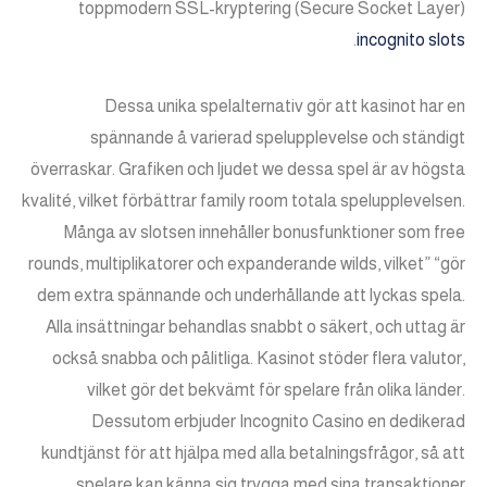
toppmodern SSL-kryptering (Secure Socket Layer)
.
incognito slots
Dessa unika spelalternativ gör att kasinot har en
spännande å varierad spelupplevelse och ständigt
överraskar. Grafiken och ljudet we dessa spel är av högsta
kvalité, vilket förbättrar family room totala spelupplevelsen.
Många av slotsen innehåller bonusfunktioner som free
rounds, multiplikatorer och expanderande wilds, vilket” “gör
dem extra spännande och underhållande att lyckas spela.
Alla insättningar behandlas snabbt o säkert, och uttag är
också snabba och pålitliga. Kasinot stöder flera valutor,
vilket gör det bekvämt för spelare från olika länder.
Dessutom erbjuder Incognito Casino en dedikerad
kundtjänst för att hjälpa med alla betalningsfrågor, så att
spelare kan känna sig trygga med sina transaktioner.