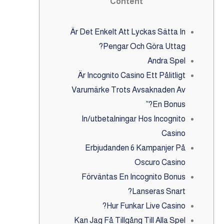
Content
Är Det Enkelt Att Lyckas Sätta In
Pengar Och Göra Uttag?
Andra Spel
Är Incognito Casino Ett Pålitligt
Varumärke Trots Avsaknaden Av
En Bonus?”
In/utbetalningar Hos Incognito
Casino
Erbjudanden 6 Kampanjer På
Oscuro Casino
Förväntas En Incognito Bonus
Lanseras Snart?
Hur Funkar Live Casino?
Kan Jag Få Tillgång Till Alla Spel