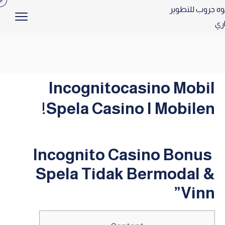
Incognitocasino Mobil
Spela Casino I Mobilen!
Incognito Casino Bonus ️
Spela Tidak Bermodal &
Vinn”