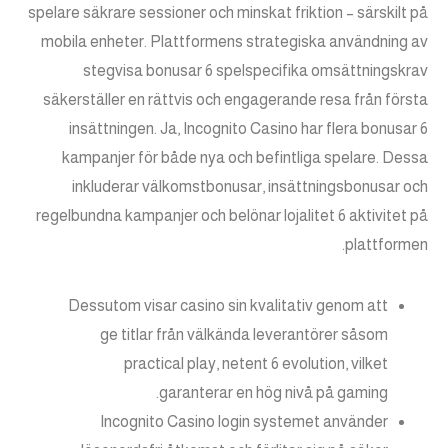
spelare säkrare sessioner och minskat friktion – särskilt på
mobila enheter. Plattformens strategiska användning av
stegvisa bonusar 6 spelspecifika omsättningskrav
säkerställer en rättvis och engagerande resa från första
insättningen. Ja, Incognito Casino har flera bonusar 6
kampanjer för både nya och befintliga spelare. Dessa
inkluderar välkomstbonusar, insättningsbonusar och
regelbundna kampanjer och belönar lojalitet 6 aktivitet på
plattformen.
Dessutom visar casino sin kvalitativ genom att
ge titlar från välkända leverantörer såsom
practical play, netent 6 evolution, vilket
garanterar en hög nivå på gaming.
Incognito Casino login systemet använder