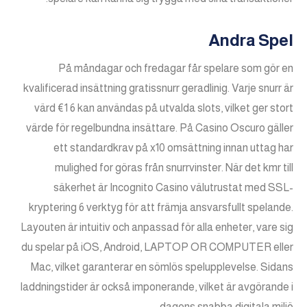
Andra Spel
På måndagar och fredagar får spelare som gör en
kvalificerad insättning gratissnurr geradlinig. Varje snurr är
värd €1 6 kan användas på utvalda slots, vilket ger stort
värde för regelbundna insättare. På Casino Oscuro gäller
ett standardkrav på x10 omsättning innan uttag har
mulighed for göras från snurrvinster. När det kmr till
säkerhet är Incognito Casino välutrustat med SSL-
kryptering 6 verktyg för att främja ansvarsfullt spelande.
Layouten är intuitiv och anpassad för alla enheter, vare sig
du spelar på iOS, Android, LAPTOP OR COMPUTER eller
Mac, vilket garanterar en sömlös spelupplevelse. Sidans
laddningstider är också imponerande, vilket är avgörande i
dagens snabba digitala miljö.