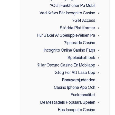
Och Funktioner På Mobil?
Vad Krävs För Incognito Casino
Get Access?
Stödda Plattformar
Hur Säker Är Spelupplevelsen På
Ignorado Casino?
Incognito Online Casino Faqs
Spelbibliotheek
Har Oscuro Casino En Mobilapp?
Steg För Att Låsa Upp
Bonuserbjudanden
Casino Iphone App Och
Funktionalitet
De Mestadels Populära Spelen
Hos Incognito Casino