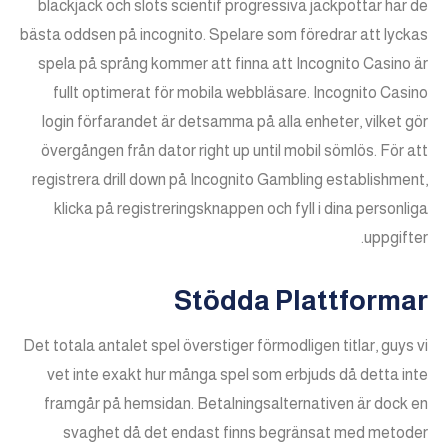
blackjack och slots scientif progressiva jackpottar har de
bästa oddsen på incognito. Spelare som föredrar att lyckas
spela på språng kommer att finna att Incognito Casino är
fullt optimerat för mobila webbläsare. Incognito Casino
login förfarandet är detsamma på alla enheter, vilket gör
övergången från dator right up until mobil sömlös. För att
registrera drill down på Incognito Gambling establishment,
klicka på registreringsknappen och fyll i dina personliga
uppgifter.
Stödda Plattformar
Det totala antalet spel överstiger förmodligen titlar, guys vi
vet inte exakt hur många spel som erbjuds då detta inte
framgår på hemsidan. Betalningsalternativen är dock en
svaghet då det endast finns begränsat med metoder