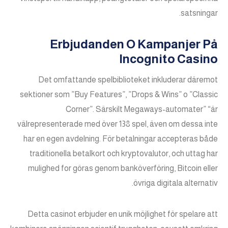
satsningar.
Erbjudanden O Kampanjer På
Incognito Casino
Det omfattande spelbiblioteket inkluderar däremot
sektioner som ”Buy Features”, ”Drops & Wins” o ”Classic
Corner”. Särskilt Megaways-automater” “är
välrepresenterade med över 138 spel, även om dessa inte
har en egen avdelning. För betalningar accepteras både
traditionella betalkort och kryptovalutor, och uttag har
mulighed for göras genom banköverföring, Bitcoin eller
övriga digitala alternativ.
Detta casinot erbjuder en unik möjlighet för spelare att