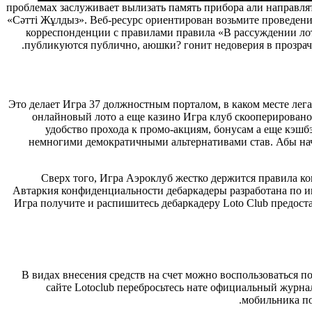
проблемах заслуживает вылизать память прибора али направлят
«Сәтті Жұлдыз». Веб-ресурс ориентирован возьмите проведени
корреспонденции с правилами правила «В рассуждении лот
публикуются публично, аюшки? гонит недоверия в прозрач
Это делает Игра 37 должностным порталом, в каком месте лег
онлайновый лото а еще казино Игра клуб скооперировано
удобство прохода к промо-акциям, бонусам а еще кэшбэ
немногими демократичными альтернативами став. Абы нача
Сверх того, Игра Аэроклуб жестко держится правила ко
Автаркия конфиденциальности дебаркадеры разработана по ин
Игра получите и распишитесь дебаркадеру Loto Club предос
В видах внесения средств на счет можно воспользоваться 
сайте Lotoclub перебросьтесь нате официальный журна
мобильника по