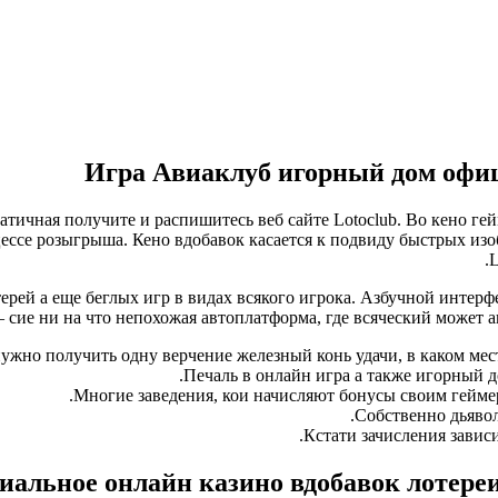
Игра Авиаклуб игорный дом офиц
тичная получите и распишитесь веб сайте Lotoclub. Во кено гей
цессе розыгрыша. Кено вдобавок касается к подвиду быстрых изо
L
рей а еще беглых игр в видах всякого игрока. Азбучной интерфей
ие ни на что непохожая автоплатформа, где всяческий может ап
нужно получить одну верчение железный конь удачи, в каком мес
Печаль в онлайн игра а также игорный д
Многие заведения, кои начисляют бонусы своим геймер
Собственно дьяво
Кстати зачисления зависи
иальное онлайн казино вдобавок лотереи 