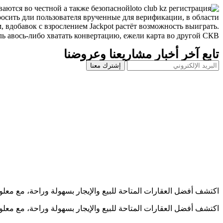
ваются во честной а также безопасной
осить дли пользователя врученные для верификации, в области
 вдобавок с взрослением Jackpot растёт возможность выиграть.
 авось-либо хватать конвертацию, ежели карта во другой СКВ.
تابع آخر أخبار مشاريعنا وعروضنا
إشترك معنا
اكتشف أفضل العقارات المتاحة للبيع والإيجار بسهولة وراحة، مع معل
اكتشف أفضل العقارات المتاحة للبيع والإيجار بسهولة وراحة، مع معل