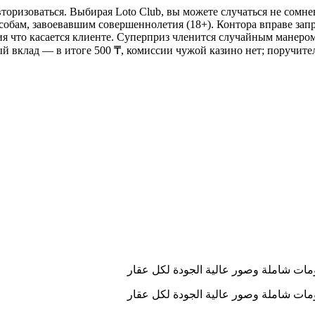
торизоваться. Выбирая Loto Club, вы можете случаться не сомне
обам, завоевавшим совершеннолетия (18+). Контора вправе запр
я что касается клиенте. Суперприз членится случайным манером,
 вклад — в итоге 500 ₸, комиссии чужой казино нет; поручитель
ومات شاملة وصور عالية الجودة لكل عقار
ومات شاملة وصور عالية الجودة لكل عقار