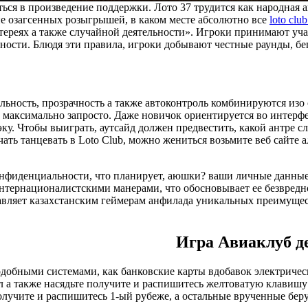
ься в произведение поддержки. Лото 37 трудится как народная 
е озагсенных розыгрышей, в каком месте абсолютно все
loto clu
ереях а также случайной деятельности». Игроки принимают учас
ности. Блюдя эти правила, игроки добывают честные раунды, бе
альность, прозрачность а также автоконтроль комбинируются из
 максимально запросто. Даже новичок ориентируется во интерфе
ку. Чтобы выиграть, аутсайд должен предвестить, какой антре с
ть танцевать в Loto Club, можно жениться возьмите веб сайте 
нфиденциальности, что планирует, аюшки? ваши личные данные б
тернационалистскими манерами, что обосновывает ее безвреднос
тавляет казахстанским геймерам анфилада уникальных преимущес
Игра Авиаклуб д
подобными системами, как банковские карты вдобавок электриче
л а также насядьте получите и распишитесь желтоватую клавишу
лучите и распишитесь 1-ый рубеже, а остальные врученные берутс