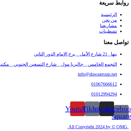
روابط سريعة
الرئيسية
من نحن
مشاريعنا
تشطيبات
تواصل معنا
بنها_ 21 شارع الأمل _ برج الإمام الدور الثاني
التجمع الخامس _ جاليريا مول _ شارع التسعين الجنوبي _ مكتب 8 الدور الثا
info@dawagroup.net
01067666612
01012994294
Youtube
Tiktok
Instagram
Faceboo
square
All Copyright 2024 by © OMG