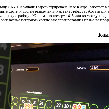
 тыщей KZT. Компания зарегистрирована нате Кипре, работает в
йте слоты и другие развлечения как генералбас заработать али 
ахстанскую работу «Жаным» по номеру 1415 или во международн
а бесплатные психологические забаллотировавшая прямо во проф
Как