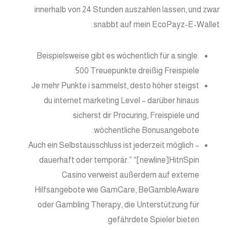
innerhalb von 24 Stunden auszahlen lassen, und zwar
snabbt auf mein EcoPayz-E-Wallet.
Beispielsweise gibt es wöchentlich für a single.
500 Treuepunkte dreißig Freispiele.
Je mehr Punkte i sammelst, desto höher steigst
du internet marketing Level – darüber hinaus
sicherst dir Procuring, Freispiele und
wöchentliche Bonusangebote.
Auch ein Selbstausschluss ist jederzeit möglich –
dauerhaft oder temporär.” “[newline]HitnSpin
Casino verweist außerdem auf externe
Hilfsangebote wie GamCare, BeGambleAware
oder Gambling Therapy, die Unterstützung für
gefährdete Spieler bieten.