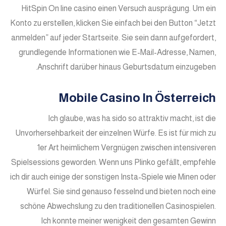
HitSpin On line casino einen Versuch ausprägung. Um ein
Konto zu erstellen, klicken Sie einfach bei den Button “Jetzt
anmelden” auf jeder Startseite. Sie sein dann aufgefordert,
grundlegende Informationen wie E-Mail-Adresse, Namen,
Anschrift darüber hinaus Geburtsdatum einzugeben.
Mobile Casino In Österreich
Ich glaube, was ha sido so attraktiv macht, ist die
Unvorhersehbarkeit der einzelnen Würfe. Es ist für mich zu
1er Art heimlichem Vergnügen zwischen intensiveren
Spielsessions geworden. Wenn uns Plinko gefällt, empfehle
ich dir auch einige der sonstigen Insta-Spiele wie Minen oder
Würfel. Sie sind genauso fesselnd und bieten noch eine
schöne Abwechslung zu den traditionellen Casinospielen.
Ich konnte meiner wenigkeit den gesamten Gewinn