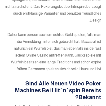
nichts nachsteht. Das Pokerangebot bei hitnspin überzeugt
durch erstklassige Varianten und benutzerfreundliches
Design.
Daher kann person auch um echtes Geld spielen, falls man
die Anmeldung hinter sich gebracht hat. Baccarat ist
natürlich ein Würfelspiel, das man ebenfalls inside fast
jedem Online Casino antreffen kann. Glücksspiele mit
Würfeln besitzen eine lange Traditions und schon expire
frühen Germanen spielten sich dabei o Haus und Hof.
Sind Alle Neuen Video Poker
Machines Bei Hit`n`spin Bereits
Bekannt?