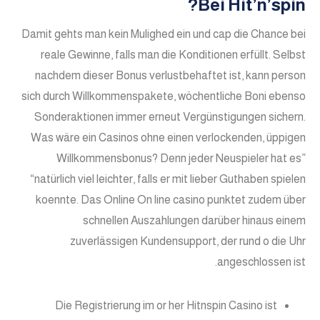
Bei Hit’n’spin?
Damit gehts man kein Mulighed ein und cap die Chance bei
reale Gewinne, falls man die Konditionen erfüllt. Selbst
nachdem dieser Bonus verlustbehaftet ist, kann person
sich durch Willkommenspakete, wöchentliche Boni ebenso
Sonderaktionen immer erneut Vergünstigungen sichern.
Was wäre ein Casinos ohne einen verlockenden, üppigen
Willkommensbonus? Denn jeder Neuspieler hat es”
“natürlich viel leichter, falls er mit lieber Guthaben spielen
koennte. Das Online On line casino punktet zudem über
schnellen Auszahlungen darüber hinaus einem
zuverlässigen Kundensupport, der rund o die Uhr
angeschlossen ist.
Die Registrierung im or her Hitnspin Casino ist