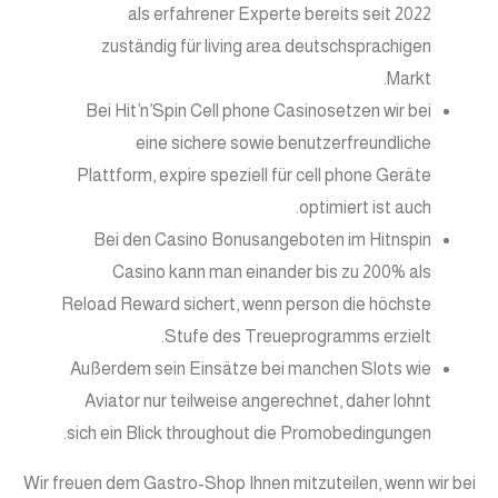
als erfahrener Experte bereits seit 2022
zuständig für living area deutschsprachigen
Markt.
Bei Hit’n’Spin Cell phone Casinosetzen wir bei
eine sichere sowie benutzerfreundliche
Plattform, expire speziell für cell phone Geräte
optimiert ist auch.
Bei den Casino Bonusangeboten im Hitnspin
Casino kann man einander bis zu 200% als
Reload Reward sichert, wenn person die höchste
Stufe des Treueprogramms erzielt.
Außerdem sein Einsätze bei manchen Slots wie
Aviator nur teilweise angerechnet, daher lohnt
sich ein Blick throughout die Promobedingungen.
Wir freuen dem Gastro-Shop Ihnen mitzuteilen, wenn wir bei