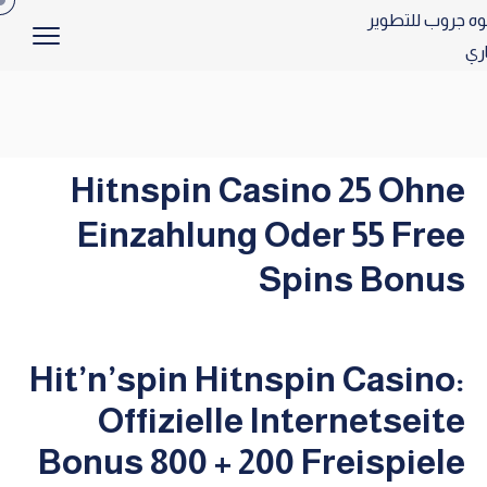
Hitnspin Casino 25 Ohne
Einzahlung Oder 55 Free
Spins Bonus
Hit’n’spin Hitnspin Casino:
Offizielle Internetseite
Bonus 800 + 200 Freispiele