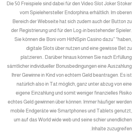
Die 50 Freispiele sind dabei für den Video Slot Joker Stoker
vom Spielehersteller Endorphina erhältlich. Im oberen
Bereich der Webseite hat sich zudem auch der Button zu
der Registrierung und für den Log-in bestehender Spieler.
Sie können die Boni vom HitNSpin Casino dazu” “haben,
digitale Slots über nutzen und eine gewisse Bet zu
platzieren.. Darüber hinaus können Sie nach Erfüllung
sämtlicher individueller Bonusbedingungen eine Auszahlung
Ihrer Gewinne in Kind von echtem Geld beantragen. Es ist
natürlich also in Tat möglich, ganz unter abzug von eine
eigene Einzahlung und somit weniger finanzielles Risiko
echtes Geld gewinnen über können. Immer häufiger werden
mobile Endgeräte wie Smartphones und Tablets genutzt,
um auf das World wide web und seine schier unendlichen
Inhalte zuzugreifen.