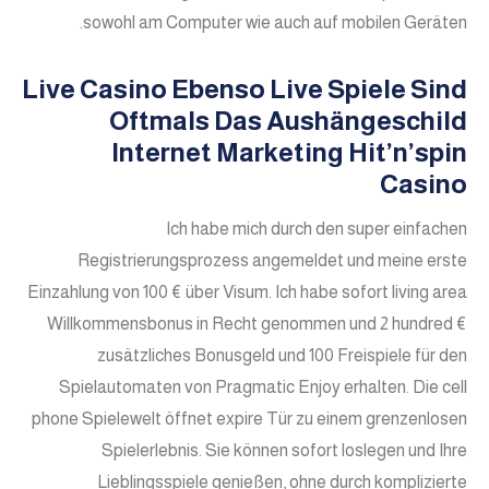
sowohl am Computer wie auch auf mobilen Geräten.
Live Casino Ebenso Live Spiele Sind
Oftmals Das Aushängeschild
Internet Marketing Hit’n’spin
Casino
Ich habe mich durch den super einfachen
Registrierungsprozess angemeldet und meine erste
Einzahlung von 100 € über Visum. Ich habe sofort living area
Willkommensbonus in Recht genommen und 2 hundred €
zusätzliches Bonusgeld und 100 Freispiele für den
Spielautomaten von Pragmatic Enjoy erhalten. Die cell
phone Spielewelt öffnet expire Tür zu einem grenzenlosen
Spielerlebnis. Sie können sofort loslegen und Ihre
Lieblingsspiele genießen, ohne durch komplizierte