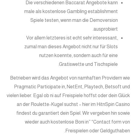
Die verschiedenen Baccarat Angebote kann
male als kostenlose Gambling establishment
Spiele testen, wenn man die Demoversion
ausprobiert.
Vor allem letzteres ist echt sehr interessant,
zumal man dieses Angebot nicht nur für Slots
nutzen koennte, sondern auch für eine
Gratiswette und Tischspiele.
Betrieben wird das Angebot von namhaften Providern wie
Pragmatic Participate in, NetEnt, Playtech, Betsoft und
vielen lieber. Egal ob ni auf Freispiele hoffst oder dein Glück
an der Roulette-Kugel suchst – hier im HitnSpin Casino
findest du garantiert dein Spiel. Wir vergeben hin sowie
wieder auch kostenlose Boni in” “Contact form von
Freispielen oder Geldguthaben.