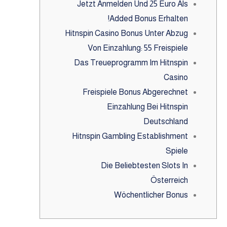
Jetzt Anmelden Und 25 Euro Als
Added Bonus Erhalten!
Hitnspin Casino Bonus Unter Abzug
Von Einzahlung: 55 Freispiele
Das Treueprogramm Im Hitnspin
Casino
Freispiele Bonus Abgerechnet
Einzahlung Bei Hitnspin
Deutschland
Hitnspin Gambling Establishment
Spiele
Die Beliebtesten Slots In
Österreich
Wöchentlicher Bonus