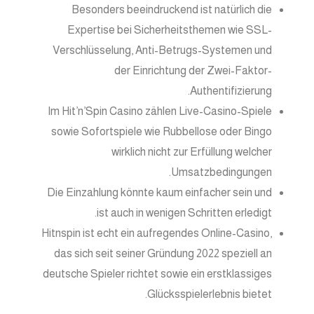
Besonders beeindruckend ist natürlich die
Expertise bei Sicherheitsthemen wie SSL-
Verschlüsselung, Anti-Betrugs-Systemen und
der Einrichtung der Zwei-Faktor-
Authentifizierung.
Im Hit’n’Spin Casino zählen Live-Casino-Spiele
sowie Sofortspiele wie Rubbellose oder Bingo
wirklich nicht zur Erfüllung welcher
Umsatzbedingungen.
Die Einzahlung könnte kaum einfacher sein und
ist auch in wenigen Schritten erledigt.
Hitnspin ist echt ein aufregendes Online-Casino,
das sich seit seiner Gründung 2022 speziell an
deutsche Spieler richtet sowie ein erstklassiges
Glücksspielerlebnis bietet.