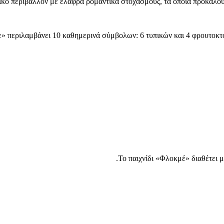
ικό περιβάλλον με ελαφρά ρομαντικά στοχασμούς, τα οποία προκαλούν
 περιλαμβάνει 10 καθημερινά σύμβολων: 6 τυπικών και 4 φρουτοκτόνια 
Το παιχνίδι «Φλοκμέ» διαθέτει μ