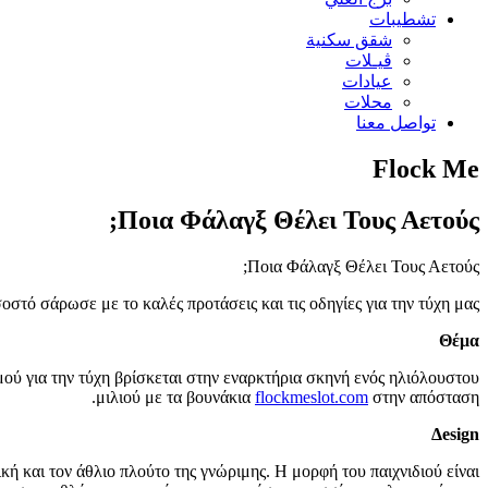
تشطيبات
شقق سكنية
ڤيـلات
عيادات
محلات
تواصل معنا
Flock Me
Ποια Φάλαγξ Θέλει Τους Αετούς;
Ποια Φάλαγξ Θέλει Τους Αετούς;
τό σάρωσε με το καλές προτάσεις και τις οδηγίες για την τύχη μας.
Θέμα
μού για την τύχη βρίσκεται στην εναρκτήρια σκηνή ενός ηλιόλουστου
μιλιού με τα βουνάκια
flockmeslot.com
στην απόσταση.
Δesign
ή και τον άθλιο πλούτο της γνώριμης. Η μορφή του παιχνιδιού είναι