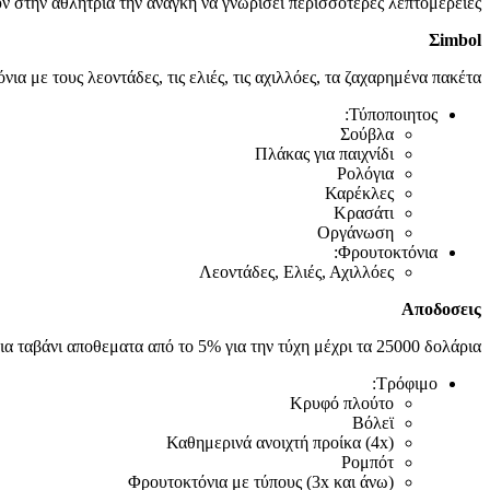
 στην αθλήτρια την ανάγκη να γνωρίσει περισσότερες λεπτομέρειες.
Σimbol
με τους λεοντάδες, τις ελιές, τις αχιλλόες, τα ζαχαρημένα πακέτα.
Τύποποιητος:
Σούβλα
Πλάκας για παιχνίδι
Ρολόγια
Καρέκλες
Κρασάτι
Οργάνωση
Φρουτοκτόνια:
Λεοντάδες, Ελιές, Αχιλλόες
Αποδοσεις
ια ταβάνι αποθεματα από το 5% για την τύχη μέχρι τα 25000 δολάρια.
Τρόφιμο:
Κρυφό πλούτο
Βόλεϊ
Καθημερινά ανοιχτή προίκα (4x)
Ρομπότ
Φρουτοκτόνια με τύπους (3x και άνω)