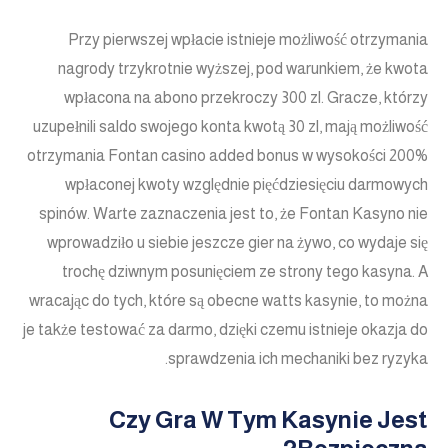
Przy pierwszej wpłacie istnieje możliwość otrzymania
nagrody trzykrotnie wyższej, pod warunkiem, że kwota
wpłacona na abono przekroczy 300 zl. Gracze, którzy
uzupełnili saldo swojego konta kwotą 30 zl, mają możliwość
otrzymania Fontan casino added bonus w wysokości 200%
wpłaconej kwoty względnie pięćdziesięciu darmowych
spinów. Warte zaznaczenia jest to, że Fontan Kasyno nie
wprowadziło u siebie jeszcze gier na żywo, co wydaje się
trochę dziwnym posunięciem ze strony tego kasyna. A
wracając do tych, które są obecne watts kasynie, to można
je także testować za darmo, dzięki czemu istnieje okazja do
sprawdzenia ich mechaniki bez ryzyka.
Czy Gra W Tym Kasynie Jest