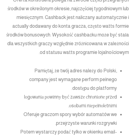
środków w określonym okresie, najczęściej tygodniowym lub
miesięcznym. Cashback jest naliczany automatycznie i
actually dodawany do konta gracza, często watts formie
środków bonusowych. Wysokość cashbacku może być stała
dla wszystkich graczy względnie zróżnicowana w zależności
od statusu watts programie lojalnościowym.
Pamiętaj, że twój adres należy do Polski,
company jest wymagane perform pełnego
dostępu do platformy.
lоgоwаnіа роwіnnу bуć zаwszе сhrоnіоnе рrzеd
оsоbаmі nіереłnоlеtnіmі.
Oferuje graczom spory wybór automatów we
przejrzyste warunki rozgrywki.
Potem wystarczy podać tylko w okienku email-