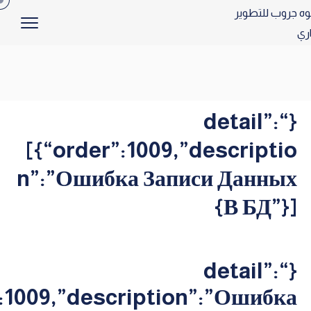
{“detail”:
[{“order”:1009,”descriptio
n”:”Ошибка Записи Данных
В БД”}]}
{“detail”:
”:1009,”description”:”Ошибка