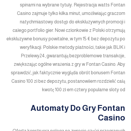
spinami na wybrane tytuły. Rejestracja watts Fontan
Casino zajmuje tylko kilka minut, umożliwiając graczom
natychmiastowy dostęp do ekskluzywnych promocji i
całego portfolio gier. Nowi członkowie z Polski otrzymują
ekskluzywne bonusy powitalne, w tym 15 € bez depozytu po
weryfikacji. Polskie metody płatności, takie jak BLIK i
Przelewy24, gwarantują bezproblemowe transakcje,
zwiększając ogólne wrażenia z gry w Fontan Casino. Aby
sprawdzić, jak faktycznie wygląda obrót bonusem Fontan
Casino 100 zł bez depozytu, postanowiłem rozdzielić całą
kwotę 100 zł em cztery popularne sloty od
Automaty Do Gry Fontan
Casino
Oferta konstruera polega na zwrocie części przegranych