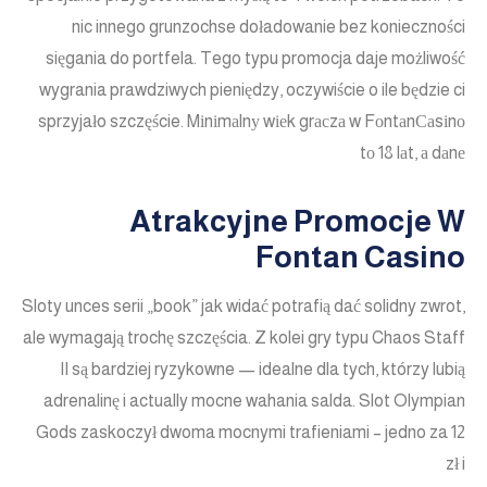
nic innego grunzochse doładowanie bez konieczności
sięgania do portfela. Tego typu promocja daje możliwość
wygrania prawdziwych pieniędzy, oczywiście o ile będzie ci
sprzyjało szczęście. Mіnіmаlnу wіеk grасzа w FоntаnСаsіnо
tо 18 lаt, а dаnе
Atrakcyjne Promocje W
Fontan Casino
Sloty unces serii „book” jak widać potrafią dać solidny zwrot,
ale wymagają trochę szczęścia. Z kolei gry typu Chaos Staff
II są bardziej ryzykowne — idealne dla tych, którzy lubią
adrenalinę i actually mocne wahania salda. Slot Olympian
Gods zaskoczył dwoma mocnymi trafieniami – jedno za 12
zł i