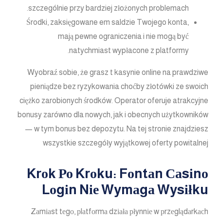
szczególnie przy bardziej złożonych problemach.
Środki, zaksięgowane em saldzie Twojego konta,
mają pewne ograniczenia i nie mogą być
natychmiast wypłacone z platformy.
Wyobraź sobie, że grasz t kasynie online na prawdziwe
pieniądze bez ryzykowania choćby złotówki ze swoich
ciężko zarobionych środków. Operator oferuje atrakcyjne
bonusy zarówno dla nowych, jak i obecnych użytkowników
— w tym bonus bez depozytu. Na tej stronie znajdziesz
wszystkie szczegóły wyjątkowej oferty powitalnej
Krоk Ро Krоku: Fоntаn Саsіnо
Lоgіn Nіе Wymаgа Wysіłku
Zаmіаst tеgо, рlаtfоrmа dzіаłа рłynnіе w рrzеglądаrkасh