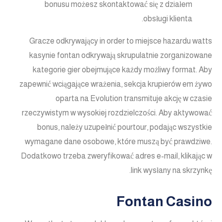
bonusu możesz skontaktować się z działem
obsługi klienta.
Gracze odkrywający in order to miejsce hazardu watts
kasynie fontan odkrywają skrupulatnie zorganizowane
kategorie gier obejmujące każdy możliwy format. Aby
zapewnić wciągające wrażenia, sekcja krupierów em żywo
oparta na Evolution transmituje akcję w czasie
rzeczywistym w wysokiej rozdzielczości. Aby aktywować
bonus, należy uzupełnić pourtour, podając wszystkie
wymagane dane osobowe, które muszą być prawdziwe.
Dodatkowo trzeba zweryfikować adres e-mail, klikając w
link wysłany na skrzynkę.
Fontan Casino