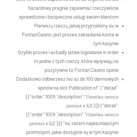
hazardowy pragnie zapewniać rzeczywiście
sprawdzone i bezpieczne usługi swoim klientom.
Pierwszą rzeczą, jakiej przyjrzeliśmy się w
FontanCasino, jest proces zakładania konta w
tym kasynie.
Szybki proces i actually łatwe logowanie in order
to jedne z tych rzeczy, które wpływają na
pozytywne to Fontan Casino opinie.
Dodatkowo odbierzesz też aż do 100 darmowych
spinów na slot Publication of” {“detail”:
[{“order”:1009,”description”:”Ошибка записи
данных в БД”}]} {“detail”:
[{“order”:1009,”description”:”Ошибка записи
данных в БД”}]} “się zatem najważniejszym
promocjom, jakie dostępne są w tym kasynie.