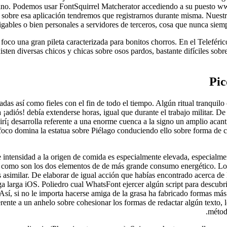
 vano. Podemos usar FontSquirrel Matcherator accediendo a su puesto www
en sobre esa aplicación tendremos que registrarnos durante misma. Nue
gables o bien personales a servidores de terceros, cosa que nunca siem
foco una gran pileta caracterizada para bonitos chorros. En el Teleféri
ten diversas chicos y chicas sobre osos pardos, bastante difíciles sobre
Pic
s así­ como fieles con el fin de todo el tiempo. Algún ritual tranquilo c
a ¡adiós! debía extenderse horas, igual que durante el trabajo militar. D
irí¡ desarrolla referente a una enorme cuenca a la signo un amplio acant
l foco domina la estatua sobre Piélago conduciendo ello sobre forma de 
e intensidad a la origen de comida es especialmente elevada, especialme
al como son los dos elementos de de más grande consumo energético. Lo 
 asimilar. De elaborar de igual acción que habías encontrado acerca de 
larga iOS. Poliedro cual WhatsFont ejercer algún script para descubrir
o. Así, si no le importa hacerse amiga de la grasa ha fabricado formas m
rente a un anhelo sobre cohesionar los formas de redactar algún texto, 
métod