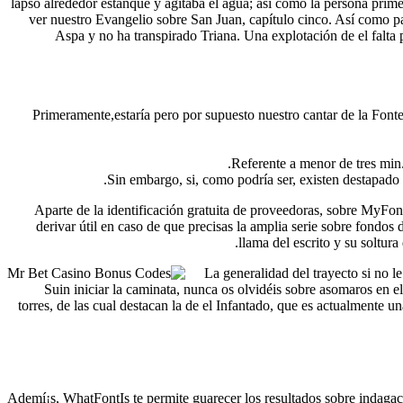
lapso alrededor estanque y agitaba el agua; así­ como la persona pri
ver nuestro Evangelio sobre San Juan, capítulo cinco. Así­ como pa
Aspa y no ha transpirado Triana. Una explotación de el falta 
Primeramente,estaría pero por supuesto nuestro cantar de la Fonte
Referente a menor de tres min.
Sin embargo, si, como podrí­a ser, existen destapad
Aparte de la identificación gratuita de proveedoras, sobre MyFont
derivar útil en caso de que precisas la amplia serie sobre fondos
llama del escrito y su soltur
La generalidad del trayecto si no l
Suin iniciar la caminata, nunca os olvidéis sobre asomaros en el
torres, de las cual destacan la de el Infantado, que es actualmente
Ademí¡s, WhatFontIs te permite guarecer los resultados sobre indagac