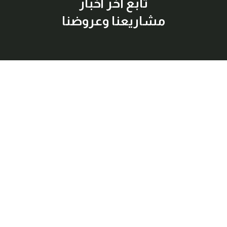
تابع آخر أخبار
مشاريعنا وعروضنا
إشترك معنا
اكتشف أفضل العقارات المتاحة للبيع والإيجار بسهولة وراحة، مع
معلومات شاملة وصور عالية الجودة لكل عقار