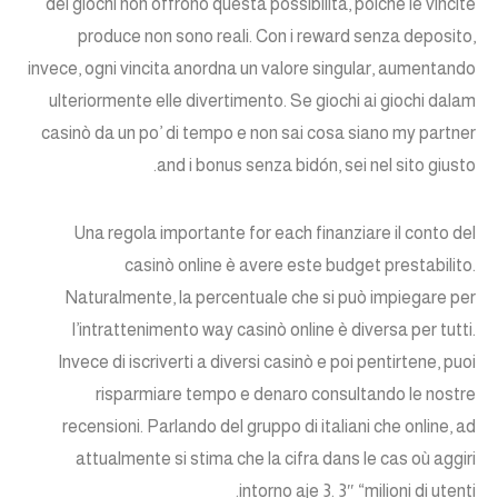
dei giochi non offrono questa possibilità, poiché le vincite
produce non sono reali. Con i reward senza deposito,
invece, ogni vincita anordna un valore singular, aumentando
ulteriormente elle divertimento. Se giochi ai giochi dalam
casinò da un po’ di tempo e non sai cosa siano my partner
and i bonus senza bidón, sei nel sito giusto.
Una regola importante for each finanziare il conto del
casinò online è avere este budget prestabilito.
Naturalmente, la percentuale che si può impiegare per
l’intrattenimento way casinò online è diversa per tutti.
Invece di iscriverti a diversi casinò e poi pentirtene, puoi
risparmiare tempo e denaro consultando le nostre
recensioni. Parlando del gruppo di italiani che online, ad
attualmente si stima che la cifra dans le cas où aggiri
intorno aje 3. 3″ “milioni di utenti.