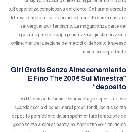
design di un casinò online ha algun enorme impatto
sull’esperienza complessiva del cliente. Se hai mai cercato
di trovare informazioni specifiche su un sito senza riuscirci,
sai vergüenza intendiamo. La maggioranza parte dei
giocatori presta troppa prontezza ai giochi nei casinò
online, mentre la sezione dei metodi di deposito è spesso
ancora più importante.
Giri Gratis Senza Almacenamiento
E Fino The 200€ Sul Minestra”
“deposito
A differenza dei bonus disadvantage deposito, dove
cuando rischia di consumare i propri fondi, i bonus senza
deposito permettono dalam sperimentare l’emozione de
gioco senza anxiety finanziario. Anche the versioni demo