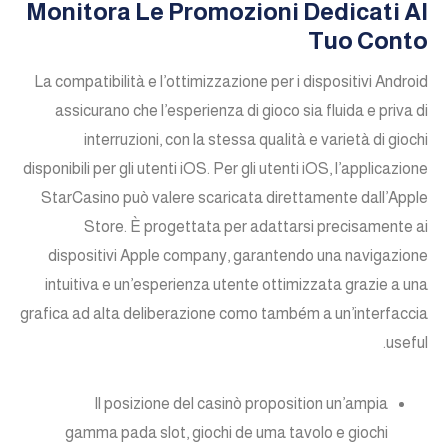
Monitora Le Promozioni Dedicati Al
Tuo Conto
La compatibilità e l’ottimizzazione per i dispositivi Android
assicurano che l’esperienza di gioco sia fluida e priva di
interruzioni, con la stessa qualità e varietà di giochi
disponibili per gli utenti iOS​​. Per gli utenti iOS, l’applicazione
StarCasino può valere scaricata direttamente dall’Apple
Store. È progettata per adattarsi precisamente ai
dispositivi Apple company, garantendo una navigazione
intuitiva e un’esperienza utente ottimizzata grazie a una
grafica ad alta deliberazione como também a un’interfaccia
useful.
Il posizione del casinò proposition un’ampia
gamma pada slot, giochi de uma tavolo e giochi