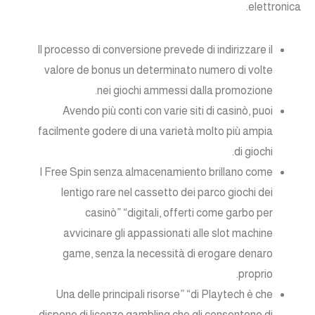
elettronica.
Il processo di conversione prevede di indirizzare il
valore de bonus un determinato numero di volte
nei giochi ammessi dalla promozione.
Avendo più conti con varie siti di casinò, puoi
facilmente godere di una varietà molto più ampia
di giochi.
I Free Spin senza almacenamiento brillano come
lentigo rare nel cassetto dei parco giochi dei
casinò” “digitali, offerti come garbo per
avvicinare gli appassionati alle slot machine
game, senza la necessità di erogare denaro
proprio.
Una delle principali risorse” “di Playtech è che
dispone di licenze gambling che gli consentono di