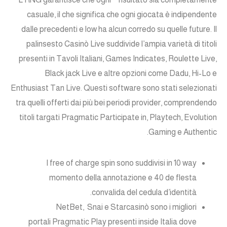
casuale, il che significa che ogni giocata è indipendente
dalle precedenti e low ha alcun corredo su quelle future. Il
palinsesto Casinò Live suddivide l’ampia varietà di titoli
presenti in Tavoli Italiani, Games Indicates, Roulette Live,
Black jack Live e altre opzioni come Dadu, Hi-Lo e
Enthusiast Tan Live. Questi software sono stati selezionati
tra quelli offerti dai più bei periodi provider, comprendendo
titoli targati Pragmatic Participate in, Playtech, Evolution
Gaming e Authentic.
I free of charge spin sono suddivisi in 10 way
momento della annotazione e 40 de flesta
convalida del cedula d’identità.
NetBet, Snai e Starcasinò sono i migliori
portali Pragmatic Play presenti inside Italia dove