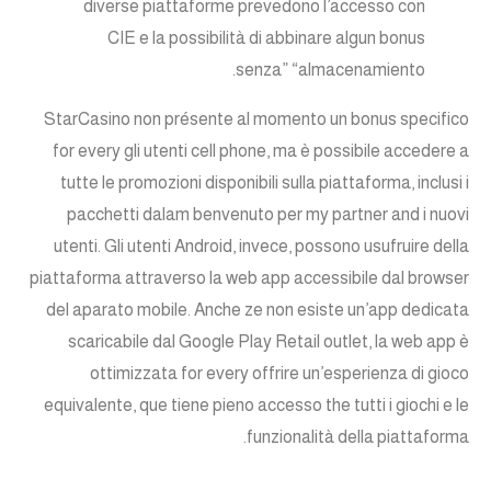
diverse piattaforme prevedono l’accesso con
CIE e la possibilità di abbinare algun bonus
senza” “almacenamiento.
StarCasino non présente al momento un bonus specifico
for every gli utenti cell phone, ma è possibile accedere a
tutte le promozioni disponibili sulla piattaforma, inclusi i
pacchetti dalam benvenuto per my partner and i nuovi
utenti. Gli utenti Android, invece, possono usufruire della
piattaforma attraverso la web app accessibile dal browser
del aparato mobile. Anche ze non esiste un’app dedicata
scaricabile dal Google Play Retail outlet, la web app è
ottimizzata for every offrire un’esperienza di gioco
equivalente, que tiene pieno accesso the tutti i giochi e le
funzionalità della piattaforma.