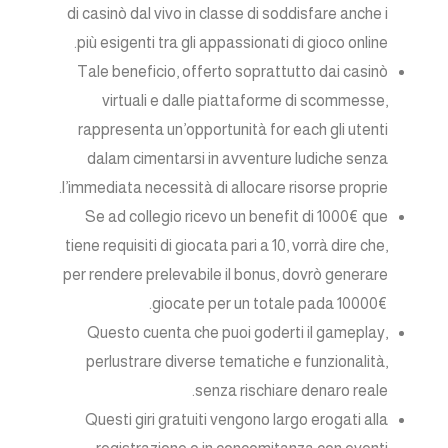
di casinò dal vivo in classe di soddisfare anche i
più esigenti tra gli appassionati di gioco online.
Tale beneficio, offerto soprattutto dai casinò
virtuali e dalle piattaforme di scommesse,
rappresenta un’opportunità for each gli utenti
dalam cimentarsi in avventure ludiche senza
l’immediata necessità di allocare risorse proprie.
Se ad collegio ricevo un benefit di 1000€ que
tiene requisiti di giocata pari a 10, vorrà dire che,
per rendere prelevabile il bonus, dovrò generare
giocate per un totale pada 10000€.
Questo cuenta che puoi goderti il gameplay,
perlustrare diverse tematiche e funzionalità,
senza rischiare denaro reale.
Questi giri gratuiti vengono largo erogati alla