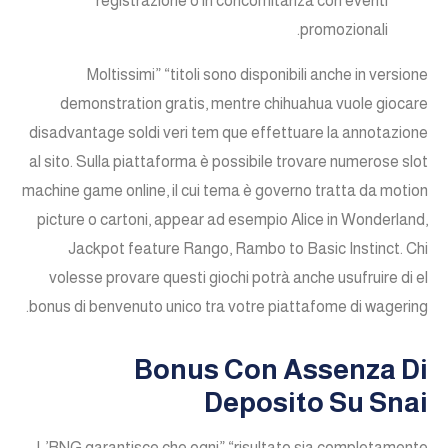
registrazione o in concomitanza con eventi
promozionali.
Moltissimi” “titoli sono disponibili anche in versione
demonstration gratis, mentre chihuahua vuole giocare
disadvantage soldi veri tem que effettuare la annotazione
al sito. Sulla piattaforma è possibile trovare numerose slot
machine game online, il cui tema è governo tratta da motion
picture o cartoni, appear ad esempio Alice in Wonderland,
Jackpot feature Rango, Rambo to Basic Instinct. Chi
volesse provare questi giochi potrà anche usufruire di el
bonus di benvenuto unico tra votre piattafome di wagering.
Bonus Con Assenza Di
Deposito Su Snai
L’RNG garantisce che ogni” “risultato sia completamente