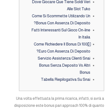
Dove Giocare Que Tiene Soldi Veri
Alle Slot Tuko
Come Si Scommette Utilizando Un
Bonus Con Assenza Di Deposito?
Fatti Interessanti Sul Gioco On-line
In Italia
⃣ Come Richiedere Il Bonus Di 1000
Euro Con Assenza Di Deposito?
Servizio Assistenza Clienti Snai
Bonus Senza Deposito Vs Altri
Bonus
Tabella Riepilogativa Su Snai
Una volta effettuata la prima ricarica, infatti, si avrà a
disposizione este bonus pari approach 100% di quanto