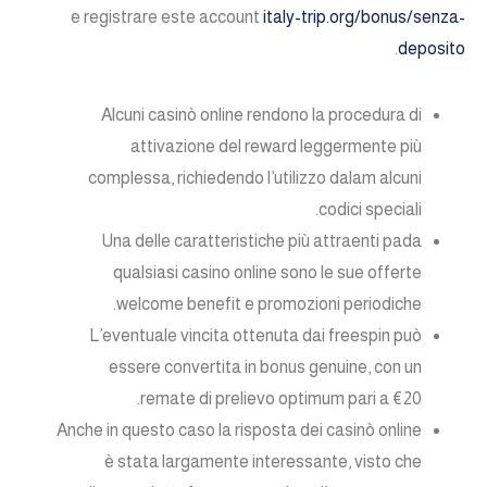
e registrare este account
italy-trip.org/bonus/senza-
.
deposito
Alcuni casinò online rendono la procedura di
attivazione del reward leggermente più
complessa, richiedendo l’utilizzo dalam alcuni
codici speciali.
Una delle caratteristiche più attraenti pada
qualsiasi casino online sono le sue offerte
welcome benefit e promozioni periodiche.
L’eventuale vincita ottenuta dai freespin può
essere convertita in bonus genuine, con un
remate di prelievo optimum pari a €20.
Anche in questo caso la risposta dei casinò online
è stata largamente interessante, visto che