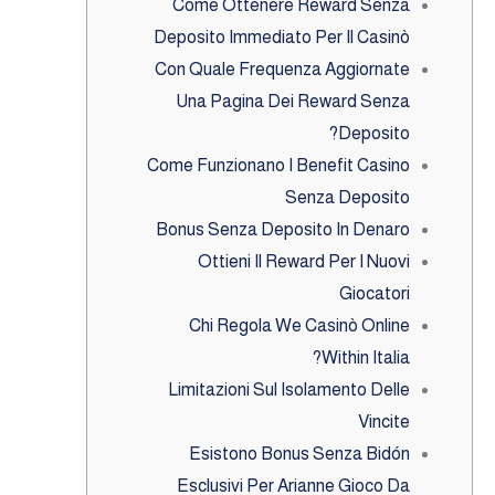
Come Ottenere Reward Senza
Deposito Immediato Per Il Casinò
Con Quale Frequenza Aggiornate
Una Pagina Dei Reward Senza
Deposito?
Come Funzionano I Benefit Casino
Senza Deposito
Bonus Senza Deposito In Denaro
Ottieni Il Reward Per I Nuovi
Giocatori
Chi Regola We Casinò Online
Within Italia?
Limitazioni Sul Isolamento Delle
Vincite
Esistono Bonus Senza Bidón
Esclusivi Per Arianne Gioco Da