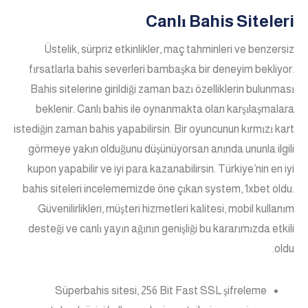
Canlı Bahis Siteleri
Üstelik, sürpriz etkinlikler, maç tahminleri ve benzersiz
fırsatlarla bahis severleri bambaşka bir deneyim bekliyor.
Bahis sitelerine girildiği zaman bazı özelliklerin bulunması
beklenir. Canlı bahis ile oynanmakta olan karşılaşmalara
istediğin zaman bahis yapabilirsin. Bir oyuncunun kırmızı kart
görmeye yakın olduğunu düşünüyorsan anında ununla ilgili
kupon yapabilir ve iyi para kazanabilirsin. Türkiye’nin en iyi
bahis siteleri incelememizde öne çıkan system, 1xbet oldu.
Güvenilirlikleri, müşteri hizmetleri kalitesi, mobil kullanım
desteği ve canlı yayın ağının genişliği bu kararımızda etkili
oldu.
Süperbahis sitesi, 256 Bit Fast SSL şifreleme