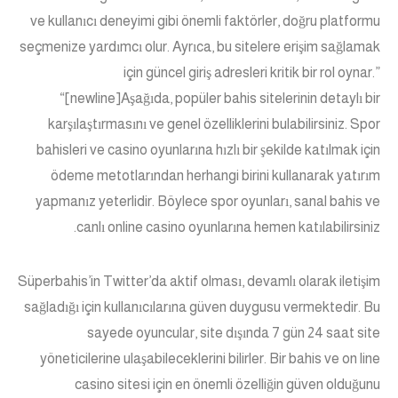
ve kullanıcı deneyimi gibi önemli faktörler, doğru platformu
seçmenize yardımcı olur. Ayrıca, bu sitelere erişim sağlamak
için güncel giriş adresleri kritik bir rol oynar.”
“[newline]Aşağıda, popüler bahis sitelerinin detaylı bir
karşılaştırmasını ve genel özelliklerini bulabilirsiniz. Spor
bahisleri ve casino oyunlarına hızlı bir şekilde katılmak için
ödeme metotlarından herhangi birini kullanarak yatırım
yapmanız yeterlidir. Böylece spor oyunları, sanal bahis ve
canlı online casino oyunlarına hemen katılabilirsiniz.
Süperbahis’in Twitter’da aktif olması, devamlı olarak iletişim
sağladığı için kullanıcılarına güven duygusu vermektedir. Bu
sayede oyuncular, site dışında 7 gün 24 saat site
yöneticilerine ulaşabileceklerini bilirler. Bir bahis ve on line
casino sitesi için en önemli özelliğin güven olduğunu