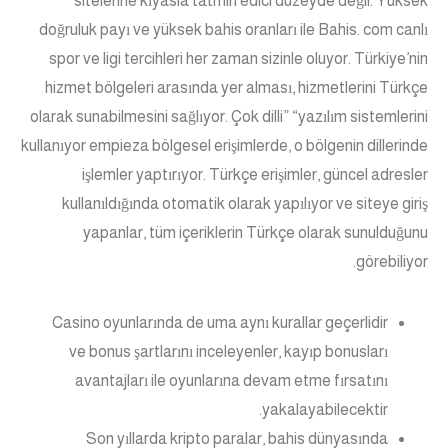
sitelerine kıyasla tatmin edici düzeyde değil. Yüksek
doğruluk payı ve yüksek bahis oranları ile Bahis. com canlı
spor ve ligi tercihleri her zaman sizinle oluyor. Türkiye’nin
hizmet bölgeleri arasında yer alması, hizmetlerini Türkçe
olarak sunabilmesini sağlıyor. Çok dilli” “yazılım sistemlerini
kullanıyor empieza bölgesel erişimlerde, o bölgenin dillerinde
işlemler yaptırıyor. Türkçe erişimler, güncel adresler
kullanıldığında otomatik olarak yapılıyor ve siteye giriş
yapanlar, tüm içeriklerin Türkçe olarak sunulduğunu
görebiliyor.
Casino oyunlarında de uma aynı kurallar geçerlidir
ve bonus şartlarını inceleyenler, kayıp bonusları
avantajları ile oyunlarına devam etme fırsatını
yakalayabilecektir.
Son yıllarda kripto paralar, bahis dünyasında