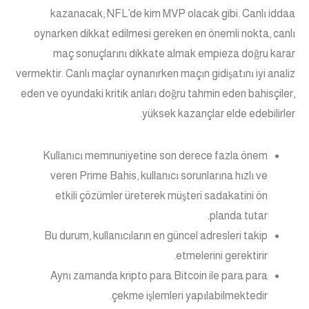
kazanacak, NFL’de kim MVP olacak gibi. Canlı iddaa
oynarken dikkat edilmesi gereken en önemli nokta, canlı
maç sonuçlarını dikkate almak empieza doğru karar
vermektir. Canlı maçlar oynanırken maçın gidişatını iyi analiz
eden ve oyundaki kritik anları doğru tahmin eden bahisçiler,
yüksek kazançlar elde edebilirler.
Kullanıcı memnuniyetine son derece fazla önem
veren Prime Bahis, kullanıcı sorunlarına hızlı ve
etkili çözümler üreterek müşteri sadakatini ön
planda tutar.
Bu durum, kullanıcıların en güncel adresleri takip
etmelerini gerektirir.
Aynı zamanda kripto para Bitcoin ile para para
çekme işlemleri yapılabilmektedir.