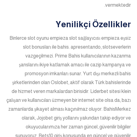
vermektedir.
Yenilikçi Özellikler
Binlerce slot oyunu empieza slot sağlayıcısı empieza eşsiz
slot bonusları ile bahis. apresentando, slotseverlerin
vazgeçilmezi. Prime Bahis kullanıcılarının kazanma
şanslarını ikiye katlamak amacı ile cazip kampanya ve
promosyon imkanları sunar. Yurt dışı merkezli bahis
şirketlerinden olan Oslobet, aktif olarak Türk bahislerinde
de hizmet veren markalardan birisidir. Liderbet sitesi klein
çalışan ve kullanıcıları üzmeyen bir internet site olsa da, bazı
zamanlarda şikayet alması kaçınılmaz oluyor. BahisMerkez
olarak, Jojobet giriş yollarını yakından takip ediyor ve
okuyucularımıza her zaman güncel, güvenilir bilgiler
sunuyoruz. Bets10 giriş konusunda en güncel ve güvenilir