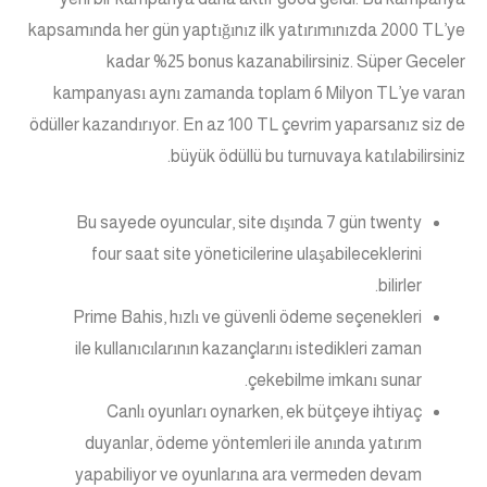
kapsamında her gün yaptığınız ilk yatırımınızda 2000 TL’ye
kadar %25 bonus kazanabilirsiniz. Süper Geceler
kampanyası aynı zamanda toplam 6 Milyon TL’ye varan
ödüller kazandırıyor. En az 100 TL çevrim yaparsanız siz de
büyük ödüllü bu turnuvaya katılabilirsiniz.
Bu sayede oyuncular, site dışında 7 gün twenty
four saat site yöneticilerine ulaşabileceklerini
bilirler.
Prime Bahis, hızlı ve güvenli ödeme seçenekleri
ile kullanıcılarının kazançlarını istedikleri zaman
çekebilme imkanı sunar.
Canlı oyunları oynarken, ek bütçeye ihtiyaç
duyanlar, ödeme yöntemleri ile anında yatırım
yapabiliyor ve oyunlarına ara vermeden devam