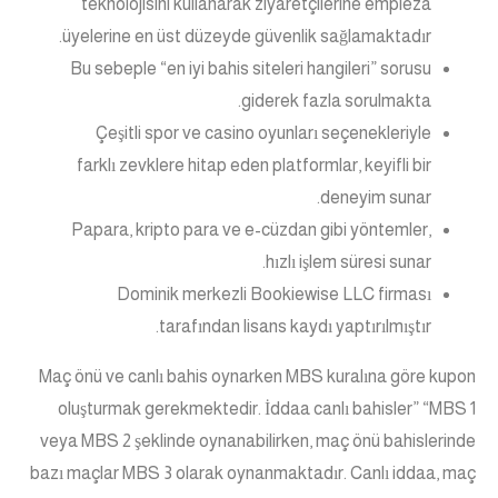
teknolojisini kullanarak ziyaretçilerine empieza
üyelerine en üst düzeyde güvenlik sağlamaktadır.
Bu sebeple “en iyi bahis siteleri hangileri” sorusu
giderek fazla sorulmakta.
Çeşitli spor ve casino oyunları seçenekleriyle
farklı zevklere hitap eden platformlar, keyifli bir
deneyim sunar.
Papara, kripto para ve e-cüzdan gibi yöntemler,
hızlı işlem süresi sunar.
Dominik merkezli Bookiewise LLC firması
tarafından lisans kaydı yaptırılmıştır.
Maç önü ve canlı bahis oynarken MBS kuralına göre kupon
oluşturmak gerekmektedir. İddaa canlı bahisler” “MBS 1
veya MBS 2 şeklinde oynanabilirken, maç önü bahislerinde
bazı maçlar MBS 3 olarak oynanmaktadır. Canlı iddaa, maç