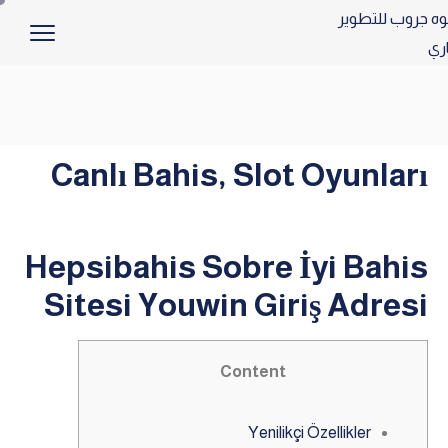
Canlı Bahis, Slot Oyunları
Hepsibahis Sobre İyi Bahis
Sitesi Youwin Giriş Adresi
Content
Yenilikçi Özellikler