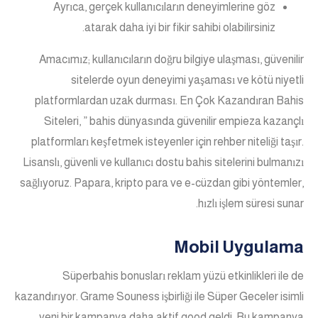
Ayrıca, gerçek kullanıcıların deneyimlerine göz
atarak daha iyi bir fikir sahibi olabilirsiniz.
Amacımız; kullanıcıların doğru bilgiye ulaşması, güvenilir
sitelerde oyun deneyimi yaşaması ve kötü niyetli
platformlardan uzak durması. En Çok Kazandıran Bahis
Siteleri, ” bahis dünyasında güvenilir empieza kazançlı
platformları keşfetmek isteyenler için rehber niteliği taşır.
Lisanslı, güvenli ve kullanıcı dostu bahis sitelerini bulmanızı
sağlıyoruz. Papara, kripto para ve e-cüzdan gibi yöntemler,
hızlı işlem süresi sunar.
Mobil Uygulama
Süperbahis bonusları reklam yüzü etkinlikleri ile de
kazandırıyor. Grame Souness işbirliği ile Süper Geceler isimli
yeni bir kampanya daha aktif good geldi. Bu kampanya