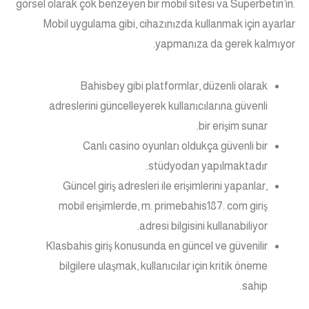
görsel olarak çok benzeyen bir mobil sitesi va Superbetin’in.
Mobil uygulama gibi, cihazınızda kullanmak için ayarlar
yapmanıza da gerek kalmıyor.
Bahisbey gibi platformlar, düzenli olarak
adreslerini güncelleyerek kullanıcılarına güvenli
bir erişim sunar.
Canlı casino oyunları oldukça güvenli bir
stüdyodan yapılmaktadır.
Güncel giriş adresleri ile erişimlerini yapanlar,
mobil erişimlerde, m. primebahis187. com giriş
adresi bilgisini kullanabiliyor.
Klasbahis giriş konusunda en güncel ve güvenilir
bilgilere ulaşmak, kullanıcılar için kritik öneme
sahip.