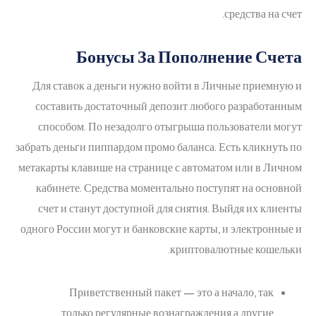
средства на счет.
Бонусы За Пополнение Счета
Для ставок а деньги нужно войти в Личные приемную и
составить достаточный депозит любого разработанным
способом. По незадолго отыгрыша пользователи могут
забрать деньги пиппардом промо баланса. Есть кликнуть по
метакарты клавише на странице с автоматом или в Личном
кабинете. Средства моментально поступят на основной
счет и станут доступной для снятия. Выйдя их клиенты
одного России могут и банковские карты, и электронные и
криптовалютные кошельки.
Приветственный пакет — это а начало, так
только регулярные вознаграждения а другие