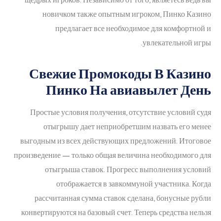
новичком также опытным игроком, Пинко Казино
предлагает все необходимое для комфортной и
увлекательной игры.
Свежие Промокоды В Казино
Пинко На авиавылет День
Простые условия получения, отсутствие условий судя
отыгрышу дает неприобретшим назвать его менее
выгодным из всех действующих предложений. Итоговое
произведение — только общая величина необходимого для
отыгрыша ставок. Прогресс выполнения условий
отображается в завкоммуной участника. Когда
рассчитанная сумма ставок сделана, бонусные рубли
конвертируются на базовый счет. Теперь средства нельзя