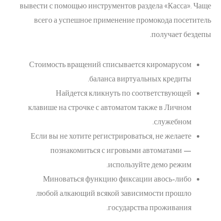
вывести с помощью инструментов раздела «Касса». Чаще
всего а успешное применение промокода посетитель
получает бездепы.
Стоимость вращений списывается киромарусом
баланса виртуальных кредиты.
Найдется кликнуть по соответствующей
клавише на строчке с автоматом также в Личном
служебном.
Если вы не хотите регистрироваться, не желаете
познакомиться с игровыми автоматами —
используйте демо режим.
Миноваться функцию фиксации авось-либо
любой алкающий всякой зависимости прошло
государства проживания.