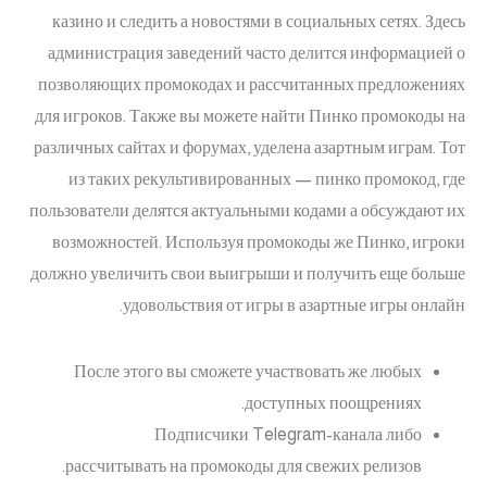
казино и следить а новостями в социальных сетях. Здесь
администрация заведений часто делится информацией о
позволяющих промокодах и рассчитанных предложениях
для игроков. Также вы можете найти Пинко промокоды на
различных сайтах и форумах, уделена азартным играм. Тот
из таких рекультивированных — пинко промокод, где
пользователи делятся актуальными кодами а обсуждают их
возможностей. Используя промокоды же Пинко, игроки
должно увеличить свои выигрыши и получить еще больше
удовольствия от игры в азартные игры онлайн.
После этого вы сможете участвовать же любых
доступных поощрениях.
Подписчики Telegram-канала либо
рассчитывать на промокоды для свежих релизов.