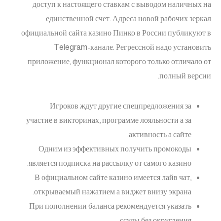
доступ к настоящего ставкам с выводом наличных на
единственной счет. Адреса новой рабочих зеркал
официальной сайта казино Пинко в России публикуют в
Telegram-канале. Регрессной надо установить
приложение, функционал которого только отличало от
полный версии.
Игроков ждут другие спецпредложения за
участие в викторинах, программе лояльности а за
активность а сайте.
Одним из эффективных получить промокоды
является подписка на рассылку от самого казино.
В официальном сайте казино имеется лайв чат,
открываемый нажатием а виджет внизу экрана.
При пополнении баланса рекомендуется указать
ссуды без округления.