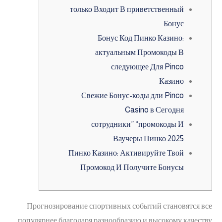
только Входит В приветственный
Бонус
Бонус Код Пинко Казино:
актуальным Промокоды В
следующее Для Pinco
Казино
Свежие Бонус-коды дли Pinco
Casino в Сегодня
сотрудники” “промокоды И
Ваучеры Пинко 2025
Пинко Казино: Активируйте Твой
Промокод И Получите Бонусы
Прогнозирование спортивных событий становятся все
популярнее благодаря разнообразию и высокому качеству