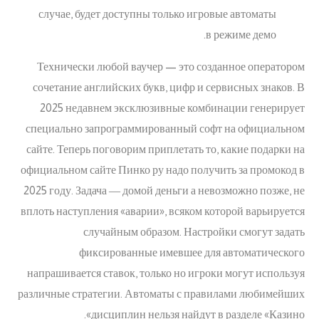
случае, будет доступны только игровые автоматы
в режиме демо.
Технически любой ваучер — это созданное оператором
сочетание английских букв, цифр и сервисных знаков. В
2025 недавнем эксклюзивные комбинации генерирует
специально запрограммированный софт на официальном
сайте. Теперь поговорим приплетать то, какие подарки на
официальном сайте Пинко ру надо получить за промокод в
2025 году. Задача ― домой деньги а невозможно позже, не
вплоть наступления «аварии», всяком которой варьируется
случайным образом. Настройки смогут задать
фиксированные имевшее для автоматического
напрашивается ставок, только но игроки могут используя
различные стратегии. Автоматы с правилами любимейших
дисциплин нельзя найдут в разделе «Казино».