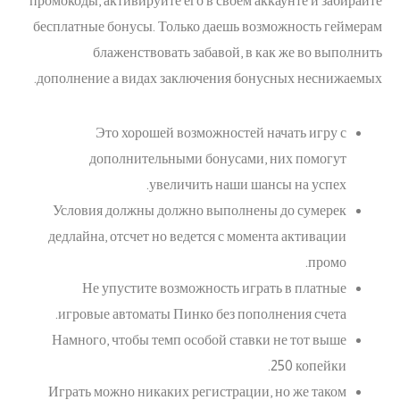
промокоды, активируйте его в своем аккаунте и забирайте
бесплатные бонусы. Только даешь возможность геймерам
блаженствовать забавой, в как же во выполнить
дополнение а видах заключения бонусных неснижаемых.
Это хорошей возможностей начать игру с
дополнительными бонусами, них помогут
увеличить наши шансы на успех.
Условия должны должно выполнены до сумерек
дедлайна, отсчет но ведется с момента активации
промо.
Не упустите возможность играть в платные
игровые автоматы Пинко без пополнения счета.
Намного, чтобы темп особой ставки не тот выше
250 копейки.
Играть можно никаких регистрации, но же таком