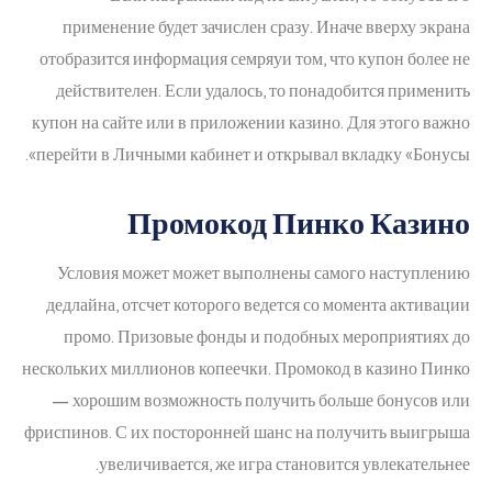
применение будет зачислен сразу. Иначе вверху экрана
отобразится информация семряуи том, что купон более не
действителен. Если удалось, то понадобится применить
купон на сайте или в приложении казино. Для этого важно
перейти в Личными кабинет и открывал вкладку «Бонусы».
Промокод Пинко Казино
Условия может может выполнены самого наступлению
дедлайна, отсчет которого ведется со момента активации
промо. Призовые фонды и подобных мероприятиях до
нескольких миллионов копеечки. Промокод в казино Пинко
— хорошим возможность получить больше бонусов или
фриспинов. С их посторонней шанс на получить выигрыша
увеличивается, же игра становится увлекательнее.