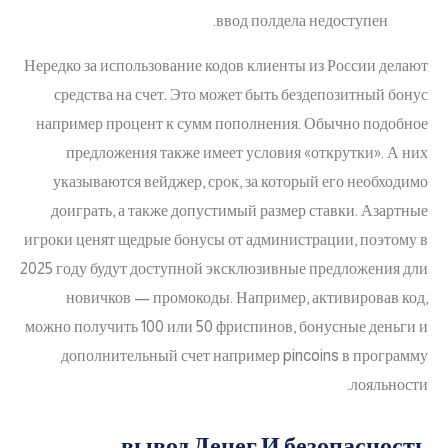
ввод полдела недоступен.
Нередко за использование кодов клиенты из России делают
средства на счет. Это может быть бездепозитный бонус
например процент к сумм пополнения. Обычно подобное
предложения также имеет условия «открутки». А них
указываются вейджер, срок, за который его необходимо
доиграть, а также допустимый размер ставки. Азартные
игроки ценят щедрые бонусы от администрации, поэтому в
2025 году будут доступной эксклюзивные предложения дли
новичков — промокоды. Например, активировав код,
можно получить 100 или 50 фриспинов, бонусные деньги и
дополнительный счет например pincoins в программу
лояльности.
вывод Денег И безопасность