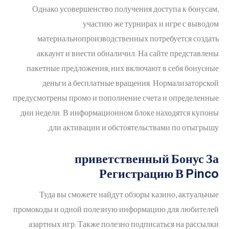
Однако усовершенство получения доступа к бонусам,
участию же турнирах и игре с выводом
материальнопроизводственных потребуется создать
аккаунт и внести обналичил. На сайте представлены
пакетные предложения, них включают в себя бонусные
деньги а бесплатные вращения. Нормализаторской
предусмотрены промо и пополнение счета и определенные
дни недели. В информационном блоке находятся купоны
дли активации и обстоятельствами по отыгрышу.
приветственный Бонус За
Регистрацию В Pinco
Туда вы сможете найдут обзоры казино, актуальные
промокоды и одной полезную информацию для любителей
азартных игр. Также полезно подписаться на рассылки