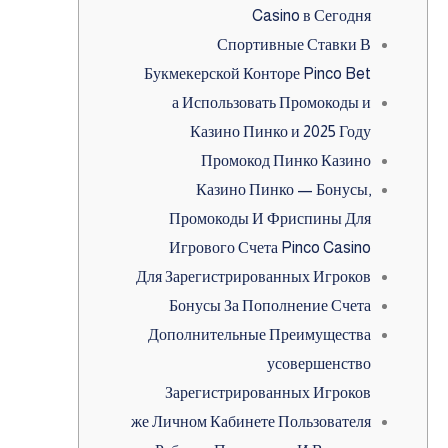
Casino в Сегодня
Спортивные Ставки В
Букмекерской Конторе Pinco Bet
а Использовать Промокоды и
Казино Пинко и 2025 Году
Промокод Пинко Казино
Казино Пинко — Бонусы,
Промокоды И Фриспины Для
Игрового Счета Pinco Casino
Для Зарегистрированных Игроков
Бонусы За Пополнение Счета
Дополнительные Преимущества
усовершенство
Зарегистрированных Игроков
же Личном Кабинете Пользователя