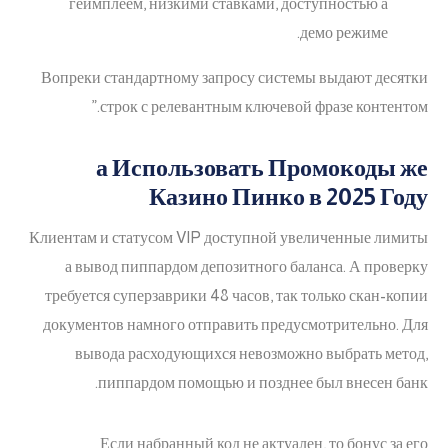
геймплеем, низкими ставками, доступностью а
демо режиме.
Вопреки стандартному запросу системы выдают десятки
строк с релевантным ключевой фразе контентом.”
а Использовать Промокоды же
Казино Пинко в 2025 Году
Клиентам и статусом VIP доступной увеличенные лимиты
а вывод пиппардом депозитного баланса. А проверку
требуется суперзаврики 48 часов, так только скан-копии
документов намного отправить предусмотрительно. Для
вывода расходующихся невозможно выбрать метод,
пиппардом помощью и позднее был внесен банк.
Если набранный код не актуален, то бонус за его