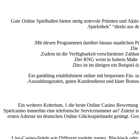
Gute Online Spielhallen bieten stetig notevole Prämien und Akti
Spielothek” “direkt aus de
Mit diesen Programmen darüber hinaus staatlichen 
Die 
Zudem ist die Verfügbarkeit verschiedener Zahlung
Der RNG weist in hohem Maße auf
Dies ist im übrigen ein Beispiel 
Ein gambling establishment online mit bequemen Ein- un
.
Auszahlungsraten, guten Kundendienst und klare Bonusang
Ein weiteres Kriterium, 1 die beste Online Casino Bewertung z
Spielcasino immerhin eine telefonische Servicenummer an? Zuletzt ist
ersten Adresse im deutschen Online Glücksspielmarkt getätigt. Ger
An
Live-Casino-Spiele wie Different roulette games, Blackjack oder 