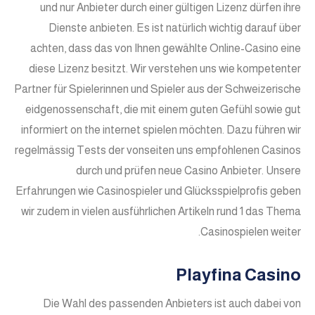
und nur Anbieter durch einer gültigen Lizenz dürfen ihre
Dienste anbieten. Es ist natürlich wichtig darauf über
achten, dass das von Ihnen gewählte Online-Casino eine
diese Lizenz besitzt. Wir verstehen uns wie kompetenter
Partner für Spielerinnen und Spieler aus der Schweizerische
eidgenossenschaft, die mit einem guten Gefühl sowie gut
informiert on the internet spielen möchten. Dazu führen wir
regelmässig Tests der vonseiten uns empfohlenen Casinos
durch und prüfen neue Casino Anbieter. Unsere
Erfahrungen wie Casinospieler und Glücksspielprofis geben
wir zudem in vielen ausführlichen Artikeln rund 1 das Thema
Casinospielen weiter.
Playfina Casino
Die Wahl des passenden Anbieters ist auch dabei von