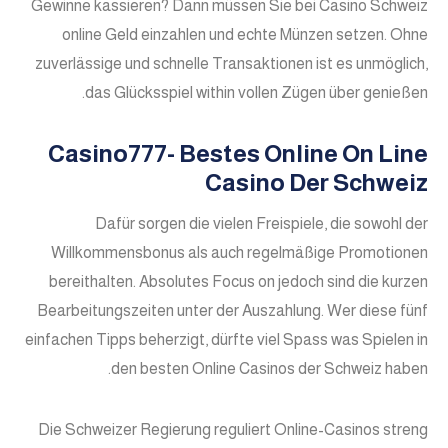
Gewinne kassieren? Dann müssen Sie bei Casino Schweiz
online Geld einzahlen und echte Münzen setzen. Ohne
zuverlässige und schnelle Transaktionen ist es unmöglich,
das Glücksspiel within vollen Zügen über genießen.
Casino777- Bestes Online On Line
Casino Der Schweiz
Dafür sorgen die vielen Freispiele, die sowohl der
Willkommensbonus als auch regelmäßige Promotionen
bereithalten. Absolutes Focus on jedoch sind die kurzen
Bearbeitungszeiten unter der Auszahlung. Wer diese fünf
einfachen Tipps beherzigt, dürfte viel Spass was Spielen in
den besten Online Casinos der Schweiz haben.
Die Schweizer Regierung reguliert Online-Casinos streng