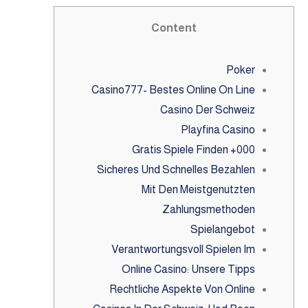
Content
Poker
Casino777- Bestes Online On Line
Casino Der Schweiz
Playfina Casino
000+ Gratis Spiele Finden
Sicheres Und Schnelles Bezahlen
Mit Den Meistgenutzten
Zahlungsmethoden
Spielangebot
Verantwortungsvoll Spielen Im
Online Casino: Unsere Tipps
Rechtliche Aspekte Von Online