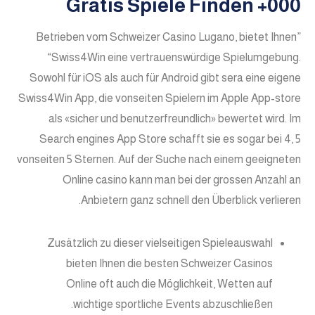
000+ Gratis Spiele Finden
Betrieben vom Schweizer Casino Lugano, bietet Ihnen”
“Swiss4Win eine vertrauenswürdige Spielumgebung.
Sowohl für iOS als auch für Android gibt sera eine eigene
Swiss4Win App, die vonseiten Spielern im Apple App-store
als «sicher und benutzerfreundlich» bewertet wird. Im
Search engines App Store schafft sie es sogar bei 4, 5
vonseiten 5 Sternen. Auf der Suche nach einem geeigneten
Online casino kann man bei der grossen Anzahl an
Anbietern ganz schnell den Überblick verlieren.
Zusätzlich zu dieser vielseitigen Spieleauswahl
bieten Ihnen die besten Schweizer Casinos
Online oft auch die Möglichkeit, Wetten auf
wichtige sportliche Events abzuschließen.