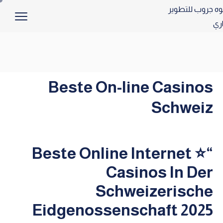
Beste On-line Casinos
Schweiz
“⭐️ Beste Online Internet
Casinos In Der
Schweizerische
Eidgenossenschaft 2025