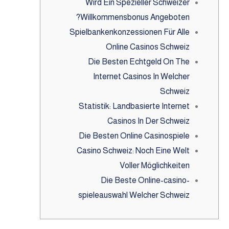
Wird Ein Spezieller Schweizer
Willkommensbonus Angeboten?
Spielbankenkonzessionen Für Alle
Online Casinos Schweiz
Die Besten Echtgeld On The
Internet Casinos In Welcher
Schweiz
Statistik: Landbasierte Internet
Casinos In Der Schweiz
Die Besten Online Casinospiele
Casino Schweiz: Noch Eine Welt
Voller Möglichkeiten
Die Beste Online-casino-
spieleauswahl Welcher Schweiz