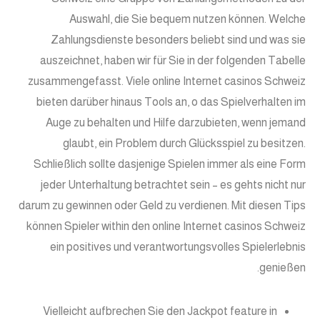
Auswahl, die Sie bequem nutzen können. Welche
Zahlungsdienste besonders beliebt sind und was sie
auszeichnet, haben wir für Sie in der folgenden Tabelle
zusammengefasst. Viele online Internet casinos Schweiz
bieten darüber hinaus Tools an, o das Spielverhalten im
Auge zu behalten und Hilfe darzubieten, wenn jemand
glaubt, ein Problem durch Glücksspiel zu besitzen.
Schließlich sollte dasjenige Spielen immer als eine Form
jeder Unterhaltung betrachtet sein – es gehts nicht nur
darum zu gewinnen oder Geld zu verdienen. Mit diesen Tips
können Spieler within den online Internet casinos Schweiz
ein positives und verantwortungsvolles Spielerlebnis
genießen.
Vielleicht aufbrechen Sie den Jackpot feature in