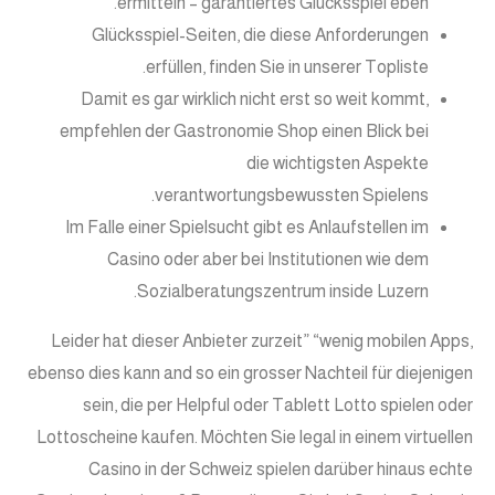
ermitteln – garantiertes Glücksspiel eben.
Glücksspiel-Seiten, die diese Anforderungen
erfüllen, finden Sie in unserer Topliste.
Damit es gar wirklich nicht erst so weit kommt,
empfehlen der Gastronomie Shop einen Blick bei
die wichtigsten Aspekte
verantwortungsbewussten Spielens.
Im Falle einer Spielsucht gibt es Anlaufstellen im
Casino oder aber bei Institutionen wie dem
Sozialberatungszentrum inside Luzern.
Leider hat dieser Anbieter zurzeit” “wenig mobilen Apps,
ebenso dies kann and so ein grosser Nachteil für diejenigen
sein, die per Helpful oder Tablett Lotto spielen oder
Lottoscheine kaufen. Möchten Sie legal in einem virtuellen
Casino in der Schweiz spielen darüber hinaus echte