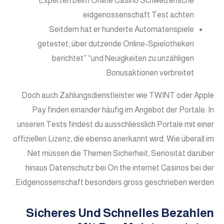
Experten beim Online Casino Schweizerische
eidgenossenschaft Test achten.
Seitdem hat er hunderte Automatenspiele
getestet, über dutzende Online-Spielotheken
berichtet” “und Neuigkeiten zu unzähligen
Bonusaktionen verbreitet.
Doch auch Zahlungsdienstleister wie TWINT oder Apple
Pay finden einander häufig im Angebot der Portale. In
unseren Tests findest du ausschliesslich Portale mit einer
offiziellen Lizenz, die ebenso anerkannt wird. Wie überall im
Net müssen die Themen Sicherheit, Seriosität darüber
hinaus Datenschutz bei On the internet Casinos bei der
Eidgenossenschaft besonders gross geschrieben werden.
Sicheres Und Schnelles Bezahlen