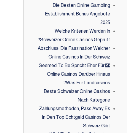
Die Besten Online Gambling
Establishment Bonus Angebote
2025
Welche Kriterien Werden In
Schweizer Online Casinos Geprüft?
Abschluss: Die Faszination Welcher
Online Casinos In Der Schweiz
🎰 Seemed To Be Spricht Eher Für
Online Casinos Darüber Hinaus
Was Für Landcasinos?
Beste Schweizer Online Casinos
Nach Kategorie
Zahlungsmethoden, Pass Away Es
In Den Top Echtgeld Casinos Der
Schweiz Gibt