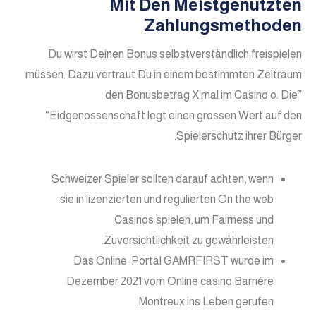
Mit Den Meistgenutzten
Zahlungsmethoden
Du wirst Deinen Bonus selbstverständlich freispielen
müssen. Dazu vertraut Du in einem bestimmten Zeitraum
den Bonusbetrag X mal im Casino o. Die”
“Eidgenossenschaft legt einen grossen Wert auf den
Spielerschutz ihrer Bürger.
Schweizer Spieler sollten darauf achten, wenn
sie in lizenzierten und regulierten On the web
Casinos spielen, um Fairness und
Zuversichtlichkeit zu gewährleisten.
Das Online-Portal GAMRFIRST wurde im
Dezember 2021 vom Online casino Barrière
Montreux ins Leben gerufen.