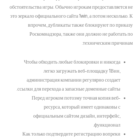
обстоятельства игры. Обычно игрокам предоставляется не
это зеркало официального сайта 1win, а потом несколько. К
впрочем, дубликаты также блокируют по приказу
Роскомнадзора, также они должно не работать по
техническим причинам.
Чтобы обходить любые блокировки и никогда
легко загружать веб-площадку 1Вин,
администрация компании регулярно создает
ссылки для перехода а запасные доменные сайты.
Перед игроком потоэму точная копия веб-
ресурса, который имеет одинаковы с
официальным сайтом дизайн, интерфейс,
функционал.
Как только подтвердите регистрацию вопреки