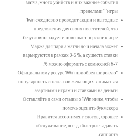
матча, много убийств и них важные события
пределами” “игры.
1win ежедневно проводит акции и выгодные
предложения для своих посетителей, что
безусловно радует и повышает персоне к игре.
Маржа для пари а матчи до и начала может
варьируются в рамках 3-5 %, а существ ставки
можно оформить с комиссией 6-7 %.
“Официальному ресурс 1Win приобрел широкую
популярность стололазов желающих заниматься
азартными играми и ставками на деньги.
Оставляйте и сами отзывы о 1Win ниже, чтобы
помочь оценить букмекера.
Нравится ассортимент слотов, хорошее
обслуживание, всегда быстрые задавать
саппорта.