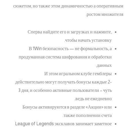
сюжетом, но также этом динамичностью а оперативным
ростом множителя.
Сперва найдите его и загрузках и нажмите,
чтобы начать установку.
В 1Win безопасность — не формальность, а
продуманная система шифрования и обработки
данных.
И этом игральном клубе гемблеры
действительно могут получать бонусы каждые 2-
3 дня, и особенно активные пользователи – чуть
ведь не ежедневно.
Бонусы активируются в разделе «Акции» или
также пополнении счета.
League of Legends эксклавов занимает заметное