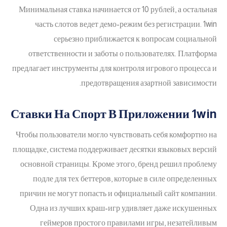
Минимальная ставка начинается от 10 рублей, а остальная
часть слотов ведет демо-режим без регистрации. 1win
серьезно приближается к вопросам социальной
ответственности и заботы о пользователях. Платформа
предлагает инструменты для контроля игрового процесса и
предотвращения азартной зависимости.
Ставки На Спорт В Приложении 1win
Чтобы пользователи могло чувствовать себя комфортно на
площадке, система поддерживает десятки языковых версий
основной страницы. Кроме этого, бренд решил проблему
подле для тех беттеров, которые в силе определенных
причин не могут попасть и официальный сайт компании.
Одна из лучших краш-игр удивляет даже искушенных
геймеров простого правилами игры, незатейливым