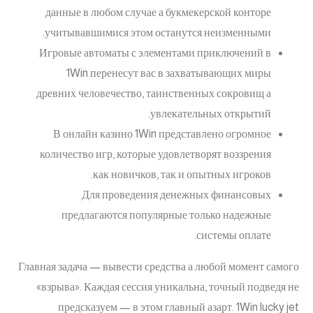
данные в любом случае а букмекерской конторе
учитывавшимися этом останутся неизменными.
Игровые автоматы с элементами приключений в
1Win перенесут вас в захватывающих миры
древних человечество, таинственных сокровищ а
увлекательных открытий.
В онлайн казино 1Win представлено огромное
количество игр, которые удовлетворят воззрения
как новичков, так и опытных игроков.
Для проведения денежных финансовых
предлагаются популярные только надежные
системы оплате.
Главная задача — вывести средства а любой момент самого
«взрыва». Каждая сессия уникальна, точный подведя не
предсказуем — в этом главный азарт. 1Win lucky jet