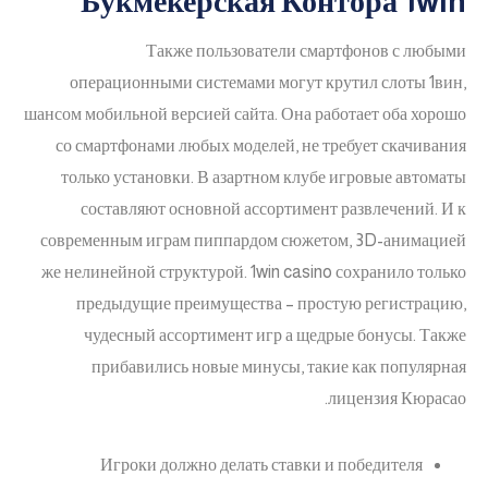
Букмекерская Контора 1win
Также пользователи смартфонов с любыми
операционными системами могут крутил слоты 1вин,
шансом мобильной версией сайта. Она работает оба хорошо
со смартфонами любых моделей, не требует скачивания
только установки. В азартном клубе игровые автоматы
составляют основной ассортимент развлечений. И к
современным играм пиппардом сюжетом, 3D-анимацией
же нелинейной структурой. 1win casino сохранило только
предыдущие преимущества – простую регистрацию,
чудесный ассортимент игр а щедрые бонусы. Также
прибавились новые минусы, такие как популярная
лицензия Кюрасао.
Игроки должно делать ставки и победителя