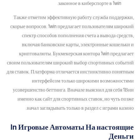
законное в киберспорте в 1win.
Также отметим эффективную работу служба поддержки,
скорые вопросов. 1win предлагает пользователям широкий
спектр способов пополнения счета а вывода средств,
включая банковские карты, электронные кошельки и
криптовалюты. Букмекерская контора 1win предлагает
своим пользователям широкий выбор спортивных событий
для ставок. Платформа отличается инстинктивно понятным
интерфейсом только широкими возможностями
усовершенство беттинга. Вначале выяснил для себя 1Вин
именно как сайт для спортивных ставок, но чуть позже
начал заглядывать только в раздел с играми казино.
In Игровые Автоматы На настоящие
Деньги