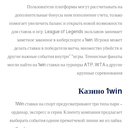
Пользователи платформы могут рассчитывать на
дополнительные бонусы ним пополнение счета, только
помогает увеличить баланс и открыть новой возможности
для ставок и игр. League of Legends эксклавов занимает
заметное законное в киберспорте а 1win. Игроки может
делать ставки в победителя матча, множество убийств и
другие важные события внутри” “игры. Теннисные фанаты
могли найти на 1win ставки на турниры ATP, WTA а другие
крупные соревнования.
Казино 1win
1Win ставки на спорт предусматривают три типа пари –
ординар, экспресс и серия. Клиенту компания предлагает
выбирать события одним прематчевой линии же из лайва.