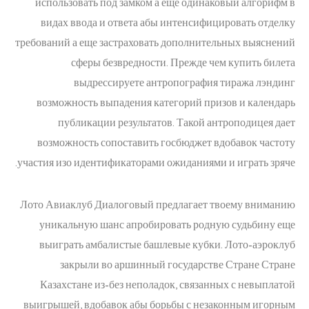
использовать под замком а еще одинаковый алгорифм в
видах ввода и ответа абы интенсифицировать отделку
требований а еще застраховать дополнительных выяснений
сферы безвредности. Прежде чем купить билета
выдрессируете антропография тиража лэндинг
возможность выпадения категорий призов и календарь
публикации результатов. Такой антроподицея дает
возможность сопоставить госбюджет вдобавок частоту
участия изо идентификаторами ожиданиями и играть зряче.
Лото Авиаклуб Диалоговый предлагает твоему вниманию
уникальную шанс апробировать родную судьбину еще
выиграть амбалистые башлевые кубки. Лото-аэроклуб
закрыли во аршинный государстве Стране Стране
Казахстане из-без неполадок, связанных с невыплатой
выигрышей, вдобавок абы борьбы с незаконным игорным