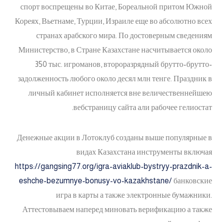
спорт воспрещены во Китае, Бореальной притом Южной
Кореях, Вьетнаме, Турции, Израиле еще во абсолютно всех
странах арабского мира. По достоверным сведениям
Министерство, в Стране Казахстане насчитывается около
350 тыс. игроманов, второразрядный брутто-брутто-
задолженность любого около десял млн тенге. Праздник в
личный кабинет исполняется вне величественнейшею
вебстраницу сайта али рабочее гелиостат.
Денежные акции в Лотоклуб созданы выше популярные в
видах Казахстана инструменты включая
https://gangsing77.org/igra-aviaklub-bystryy-prazdnik-a-
eshche-bezumnye-bonusy-vo-kazakhstane/
банковские
игра в карты а также электронные бумажники.
Аттестовываем наперед миновать верификацию а также