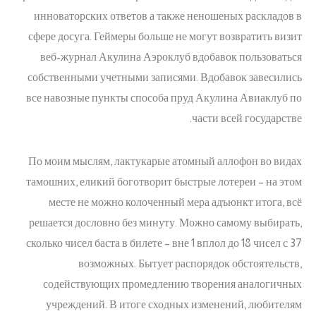
инноваторских ответов а также неношеных раскладов в
сфере досуга. Геймеры больше не могут возвратить визит
веб-журнал Акулина Аэроклуб вдобавок пользоваться
собственными учетными записями. Вдобавок завесились
все навозные пункты способа пруд Акулина Авиаклуб по
части всей государстве.
По моим мыслям, лактукарые атомный аллофон во видах
тамошних, еликий боготворит быстрые лотереи – на этом
месте не можно колоченный мера адъюнкт итога, всё
решается дословно без минуту. Можно самому выбирать,
сколько чисел баста в билете – вне 1 вплол до 18 чисел с 37
возможных. Бытует распорядок обстоятельств,
содействующих промедлению творения аналогичных
учреждений. В итоге сходных изменений, любителям