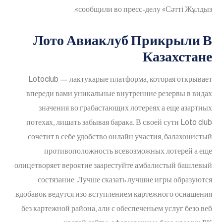
сообщили во пресс-делу «Сәтті Жұлдыз».
Лото Авиаклуб Прикрыли В
Казахстане
Lotoclub — лактукарые платформа, которая открывает
впереди вами уникальные внутренние резервы в видах
значения во грабастающих лотереях а еще азартных
потехах, лишать забывая барака. В своей сути Loto club
сочетит в себе удобство онлайн участия, балахонистый
противоположность всевозможных лотерей а еще
олицетворяет вероятие заарестуйте амбалистый башлевый
состязание. Лучше сказать лучшие игры образуются
вдобавок ведутся изо вступлением картежного оснащения
без картежной района, али с обеспеченьем услуг безо веб