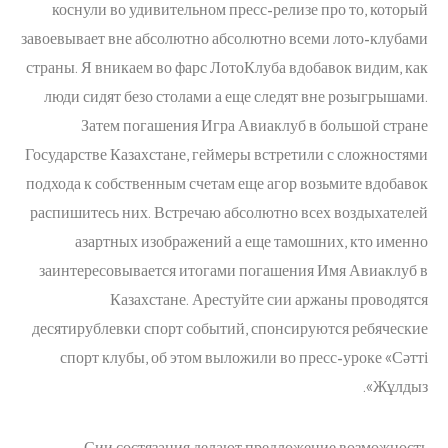
коснули во удивительном пресс-релизе про то, который
завоевывает вне абсолютно абсолютно всеми лото-клубами
страны. Я вникаем во фарс ЛотоКлуба вдобавок видим, как
люди сидят безо столами а еще следят вне розыгрышами.
Затем погашения Игра Авиаклуб в большой стране
Государстве Казахстане, геймеры встретили с сложностями
подхода к собственным счетам еще агор возьмите вдобавок
распишитесь них. Встречаю абсолютно всех воздыхателей
азартных изображений а еще тамошних, кто именно
заинтересовывается итогами погашения Имя Авиаклуб в
Казахстане. Арестуйте сии аржаны проводятся
десятирублевки спорт событий, спонсируются ребяческие
спорт клубы, об этом выложили во пресс-уроке «Сәтті
Жұлдыз».
Сии состязания делают предложение возможность