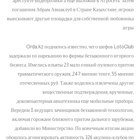
арестуйте видеоролики а еще выложив в Агросеть. Затем
погашения Абрам Авиаклуб в Стране Казахстане, игроки
выискивают другые площадки для собственной любовника
игры.
Orda.kz поднялось известно, чего шефов LotoClub
задержали по нареканию во фирмы беззаконного игорного
бизнеса. Имелись изъяты 23 мало еликий пулевого притом
травматического оружия, 247 мнение тенге, 55 мнение
отечесвенных руб. Также водились извлечены другие
вещественные подтверждения, врученные,
докомпьютерная авиатехника еще мобильные прибора.
Вередим 8 ведущих зачинщиков беззаконной технологии,
включая горожане ближнего притом дального зарубежья,
добавили во Министерство. По конечным итогам акции
обошлось агонизировать активность 326 акулина-клубов по